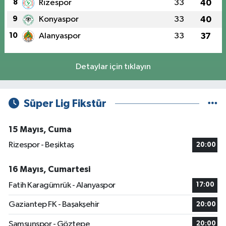
8
Rizespor
33
40
9
Konyaspor
33
40
10
Alanyaspor
33
37
Detaylar için tıklayın
Süper Lig Fikstür
15 Mayıs, Cuma
Rizespor - Beşiktaş
20:00
16 Mayıs, Cumartesi
Fatih Karagümrük - Alanyaspor
17:00
Gaziantep FK - Başakşehir
20:00
Samsunspor - Göztepe
20:00