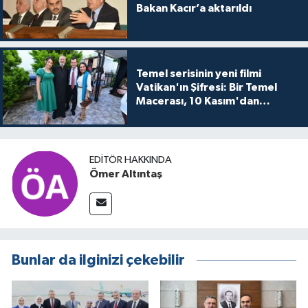
Bakan Kacır’a aktarıldı
Temel serisinin yeni filmi
Vatikan'ın Şifresi: Bir Temel
Macerası, 10 Kasım'dan
itibaren sinemalarda seyirciyle
buluşuyo
EDITÖR HAKKINDA
Ömer Altıntaş
Bunlar da ilginizi çekebilir