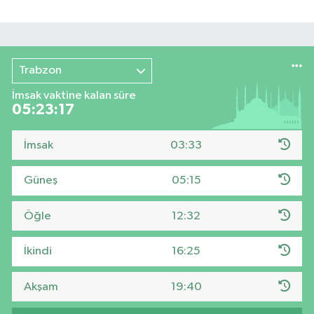
Trabzon
İmsak vaktine kalan süre
05:23:15
İmsak
03:33
Güneş
05:15
Öğle
12:32
İkindi
16:25
Akşam
19:40