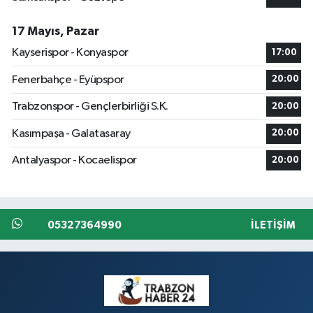
17 Mayıs, Pazar
Kayserispor - Konyaspor
17:00
Fenerbahçe - Eyüpspor
20:00
Trabzonspor - Gençlerbirliği S.K.
20:00
Kasımpaşa - Galatasaray
20:00
Antalyaspor - Kocaelispor
20:00
05327364990
İLETIŞIM