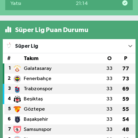
Yatsı
21:14
Süper Lig Puan Durumu
Süper Lig
#
Takım
O
P
1
Galatasaray
33
77
2
Fenerbahçe
33
73
3
Trabzonspor
33
69
4
Beşiktaş
33
59
5
Göztepe
33
55
6
Başakşehir
33
54
7
Samsunspor
33
48