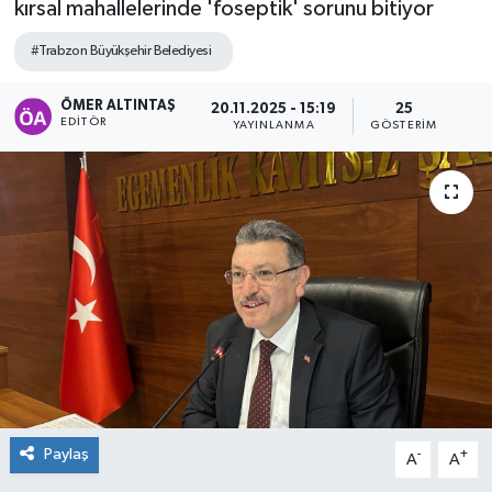
kırsal mahallelerinde 'foseptik' sorunu bitiyor
#Trabzon Büyükşehir Belediyesi
ÖMER ALTINTAŞ
20.11.2025 - 15:19
25
EDITÖR
YAYINLANMA
GÖSTERIM
Paylaş
-
+
A
A