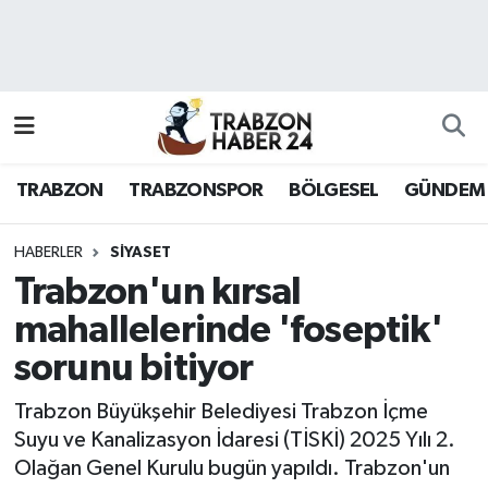
RESMÎ REKLAM
Nöbetçi Eczaneler
Hava Durumu
TRABZON
TRABZONSPOR
BÖLGESEL
GÜNDEM
Namaz Vakitleri
Trafik Durumu
HABERLER
SİYASET
Trabzon'un kırsal
Süper Lig Puan Durumu ve Fikstür
mahallelerinde 'foseptik'
sorunu bitiyor
Tüm Manşetler
Trabzon Büyükşehir Belediyesi Trabzon İçme
Son Dakika Haberleri
Suyu ve Kanalizasyon İdaresi (TİSKİ) 2025 Yılı 2.
Olağan Genel Kurulu bugün yapıldı. Trabzon'un
Haber Arşivi