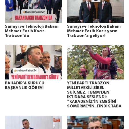
Sanayi ve Teknoloji Bakanı
Sanayi ve Teknoloji Bakanı
Mehmet Fatih Kacır
Mehmet Fatih Kacır yarın
Trabzon’da
Trabzon'a geliyor!
BAHADIR’A KURUCU
YENİ PARTİ TRABZON
BAŞKANLIK GÖREVİ
MİLLETVEKİLİ SİBEL
SUİÇMEZ, TBMM’DEN
İKTİDARA SESLENDİ:
“KARADENİZ’İN EMEĞİNİ
SÖMÜRMEYİN, FINDIK TABA