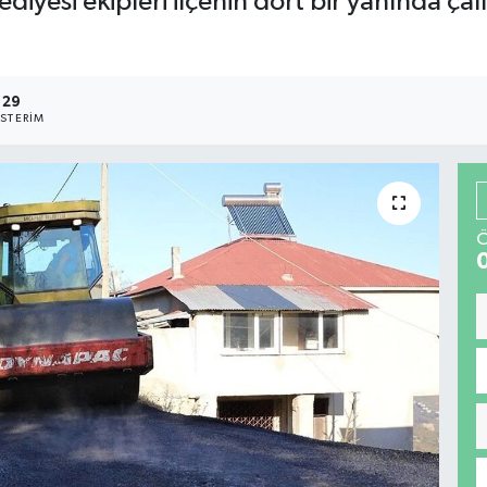
ediyesi ekipleri ilçenin dört bir yanında ça
29
STERIM
Ö