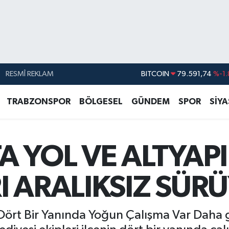
RESMÎ REKLAM
DOLAR
45,43620
%0.
EURO
53,38690
%0.
TRABZONSPOR
BÖLGESEL
GÜNDEM
SPOR
SİY
STERLİN
61,60380
%0.
G.ALTIN
6862,09000
%0.
 YOL VE ALTYAPI
BİST100
14.598,00
BITCOIN
79.591,74
%-1.
I ARALIKSIZ SÜR
Dört Bir Yanında Yoğun Çalışma Var Daha 