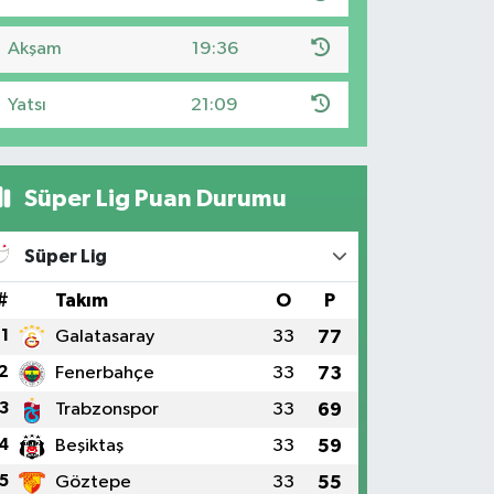
Akşam
19:36
Yatsı
21:09
Süper Lig Puan Durumu
Süper Lig
#
Takım
O
P
1
Galatasaray
33
77
2
Fenerbahçe
33
73
3
Trabzonspor
33
69
4
Beşiktaş
33
59
5
Göztepe
33
55