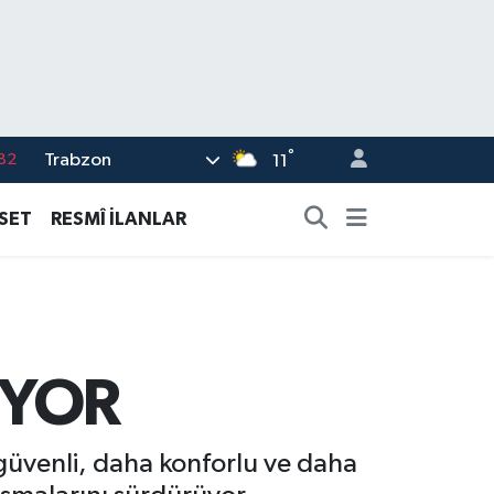
°
Trabzon
02
11
19
ASET
RESMÎ İLANLAR
18
19
%0
82
ÜYOR
güvenli, daha konforlu ve daha