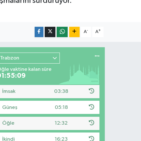
lışmalarını sürdürüyor.
-
+
A
A
Trabzon
ğle vaktine kalan süre
01:55:07
İmsak
03:38
Güneş
05:18
Öğle
12:32
İkindi
16:23