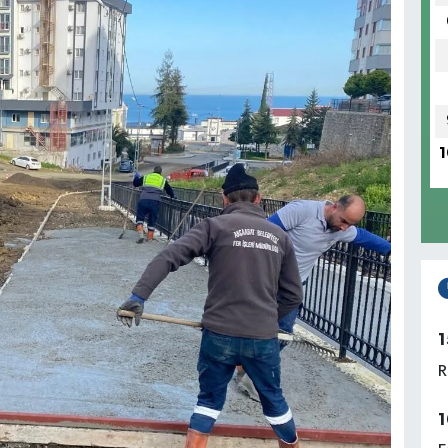
1
1
R
1