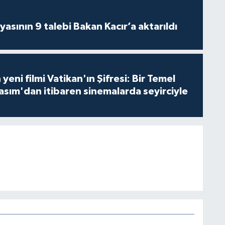
asının 9 talebi Bakan Kacır’a aktarıldı
 yeni filmi Vatikan'ın Şifresi: Bir Temel
asım'dan itibaren sinemalarda seyirciyle