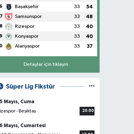
6
Başakşehir
33
54
7
Samsunspor
33
48
8
Rizespor
33
40
9
Konyaspor
33
40
0
Alanyaspor
33
37
Detaylar için tıklayın
Süper Lig Fikstür
5 Mayıs, Cuma
izespor - Beşiktaş
20:00
6 Mayıs, Cumartesi