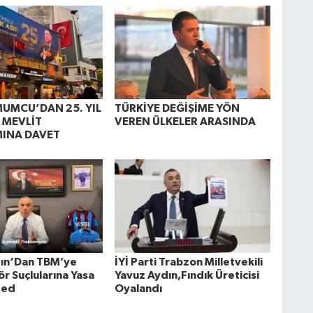
UMCU’DAN 25. YIL
TÜRKİYE DEĞİŞİME YÖN
E MEVLİT
VEREN ÜLKELER ARASINDA
INA DAVET
ın‘Dan TBM’ye
İYİ Parti Trabzon Milletvekili
r Suçlularına Yasa
Yavuz Aydın,Fındık Üreticisi
Red
Oyalandı