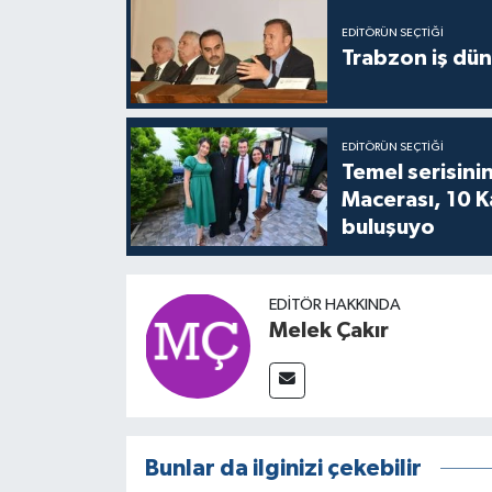
EDITÖRÜN SEÇTIĞI
Trabzon iş düny
EDITÖRÜN SEÇTIĞI
Temel serisinin
Macerası, 10 K
buluşuyo
EDITÖR HAKKINDA
Melek Çakır
Bunlar da ilginizi çekebilir