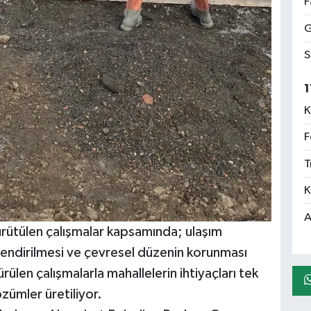
F
G
S
1
K
F
T
K
A
rütülen çalışmalar kapsamında; ulaşım
üçlendirilmesi ve çevresel düzenin korunması
ülen çalışmalarla mahallelerin ihtiyaçları tek
özümler üretiliyor.