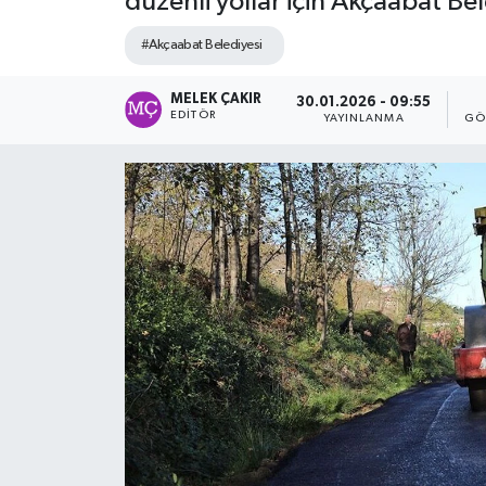
düzenli yollar için Akçaabat Bel
#Akçaabat Belediyesi
MELEK ÇAKIR
30.01.2026 - 09:55
EDITÖR
YAYINLANMA
GÖ