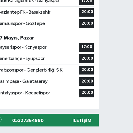
atih Karagümrük - Alanyaspor
17:00
aziantep FK - Başakşehir
20:00
amsunspor - Göztepe
20:00
7 Mayıs, Pazar
ayserispor - Konyaspor
17:00
enerbahçe - Eyüpspor
20:00
rabzonspor - Gençlerbirliği S.K.
20:00
asımpaşa - Galatasaray
20:00
ntalyaspor - Kocaelispor
20:00
05327364990
İLETIŞIM