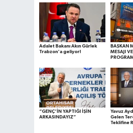
Adalet Bakanı Akın Gürlek
BAŞKAN M
Trabzon'a geliyor!
MESAJI V
PROGRAM
“GENÇ’İN YAPTIĞI İŞİN
Yavuz Ayd
ARKASINDAYIZ”
Gelen Terö
Teklifine 