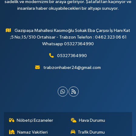
sadelik ve modernizmi bir araya getiriyor. Şatafattan kaçınıyor ve
insanlara haber okuyabilecekleri bir altyapı sunuyor.
Gazipaşa Mahallesi Kasımoğlu Sokak Eba Çarşısı İş Hanı Kat
;5 No;15/510 Ortahisar - Trabzon Telefon : 0462 323 06 61
Whatsapp 05327364990
05327364990
trabzonhaber24@gmail.com
Nöbetçi Eczaneler
Hava Durumu
Namaz Vakitleri
Trafik Durumu