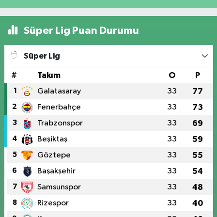
Süper Lig Puan Durumu
Süper Lig
#
Takım
O
P
1
Galatasaray
33
77
2
Fenerbahçe
33
73
3
Trabzonspor
33
69
4
Beşiktaş
33
59
5
Göztepe
33
55
6
Başakşehir
33
54
7
Samsunspor
33
48
8
Rizespor
33
40