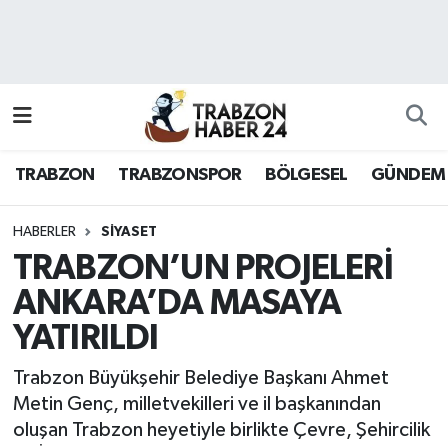
RESMÎ REKLAM
Nöbetçi Eczaneler
Hava Durumu
TRABZON
TRABZONSPOR
BÖLGESEL
GÜNDEM
Namaz Vakitleri
Trafik Durumu
HABERLER
SİYASET
TRABZON’UN PROJELERİ
Süper Lig Puan Durumu ve Fikstür
ANKARA’DA MASAYA
YATIRILDI
Tüm Manşetler
Trabzon Büyükşehir Belediye Başkanı Ahmet
Son Dakika Haberleri
Metin Genç, milletvekilleri ve il başkanından
oluşan Trabzon heyetiyle birlikte Çevre, Şehircilik
Haber Arşivi