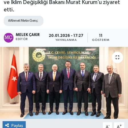
ve İklim Değişikliği Bakanı Murat Kurum’u ziyaret
etti.
#Ahmet Metin Genç
MELEK ÇAKIR
20.01.2026 - 17:27
11
EDITÖR
YAYINLANMA
GÖSTERIM
Paylaş
-
+
A
A