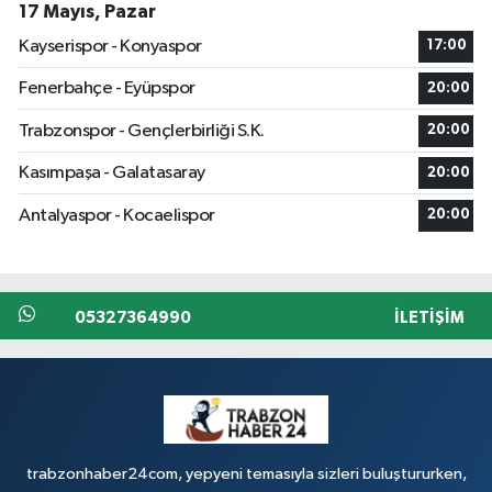
17 Mayıs, Pazar
Kayserispor - Konyaspor
17:00
Fenerbahçe - Eyüpspor
20:00
Trabzonspor - Gençlerbirliği S.K.
20:00
Kasımpaşa - Galatasaray
20:00
Antalyaspor - Kocaelispor
20:00
05327364990
İLETIŞIM
trabzonhaber24com, yepyeni temasıyla sizleri buluştururken,