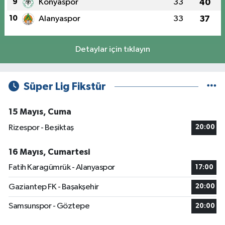
9
Konyaspor
33
40
10
Alanyaspor
33
37
Detaylar için tıklayın
Süper Lig Fikstür
15 Mayıs, Cuma
Rizespor - Beşiktaş
20:00
16 Mayıs, Cumartesi
Fatih Karagümrük - Alanyaspor
17:00
Gaziantep FK - Başakşehir
20:00
Samsunspor - Göztepe
20:00