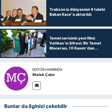
Trabzon iş dünyasının 9 talebi
Bakan Kacır’a aktarıldı
Temel serisinin yeni filmi
Vatikan'ın Şifresi: Bir Temel
Macerası, 10 Kasım'dan
itibaren sinemalarda seyirciyle
buluşuyo
EDITÖR HAKKINDA
Melek Çakır
Bunlar da ilginizi çekebilir