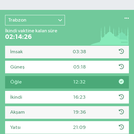
Trabzon
İkindi vaktine kalan süre
02:14:25
İmsak
03:38
Güneş
05:18
Öğle
12:32
İkindi
16:23
Akşam
19:36
Yatsı
21:09