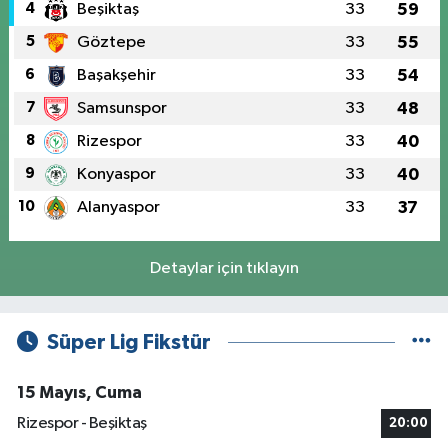
4
Beşiktaş
33
59
5
Göztepe
33
55
6
Başakşehir
33
54
7
Samsunspor
33
48
8
Rizespor
33
40
9
Konyaspor
33
40
10
Alanyaspor
33
37
Detaylar için tıklayın
Süper Lig Fikstür
15 Mayıs, Cuma
Rizespor - Beşiktaş
20:00