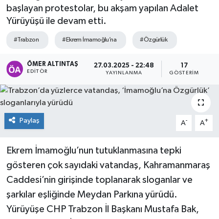
başlayan protestolar, bu akşam yapılan Adalet
Yürüyüşü ile devam etti.
#Trabzon
#Ekrem İmamoğlu’na
#Özgürlük
ÖMER ALTINTAŞ
27.03.2025 - 22:48
17
EDITÖR
YAYINLANMA
GÖSTERIM
Paylaş
-
+
A
A
Ekrem İmamoğlu’nun tutuklanmasına tepki
gösteren çok sayıdaki vatandaş, Kahramanmaraş
Caddesi’nin girişinde toplanarak sloganlar ve
şarkılar eşliğinde Meydan Parkına yürüdü.
Yürüyüşe CHP Trabzon İl Başkanı Mustafa Bak,