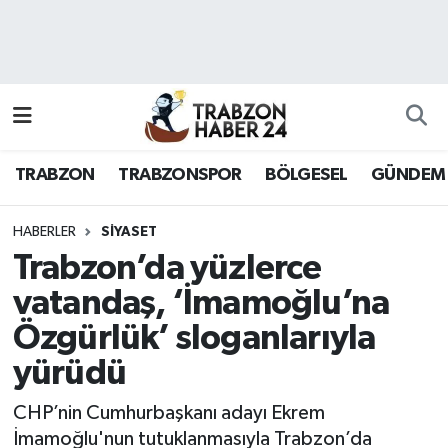
RESMÎ REKLAM
Nöbetçi Eczaneler
Hava Durumu
TRABZON
TRABZONSPOR
BÖLGESEL
GÜNDEM
Namaz Vakitleri
Trafik Durumu
HABERLER
SİYASET
Trabzon’da yüzlerce
Süper Lig Puan Durumu ve Fikstür
vatandaş, ‘İmamoğlu’na
Özgürlük’ sloganlarıyla
Tüm Manşetler
yürüdü
Son Dakika Haberleri
CHP’nin Cumhurbaşkanı adayı Ekrem
Haber Arşivi
İmamoğlu'nun tutuklanmasıyla Trabzon’da