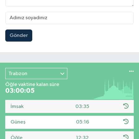
Gönder
Trabzon
Öğle vaktine kalan süre
03:00:04
İmsak
03:35
Güneş
05:16
Öğle
12:32