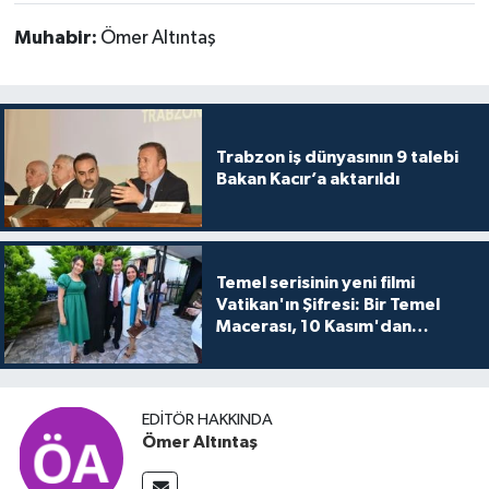
Muhabir:
Ömer Altıntaş
Trabzon iş dünyasının 9 talebi
Bakan Kacır’a aktarıldı
Temel serisinin yeni filmi
Vatikan'ın Şifresi: Bir Temel
Macerası, 10 Kasım'dan
itibaren sinemalarda seyirciyle
buluşuyo
EDITÖR HAKKINDA
Ömer Altıntaş