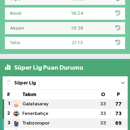
İkindi
16:24
Akşam
19:38
Yatsı
21:13
Süper Lig Puan Durumu
Süper Lig
#
Takım
O
P
1
Galatasaray
33
77
2
Fenerbahçe
33
73
3
Trabzonspor
33
69