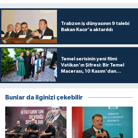
Trabzon iş dünyasının 9 talebi
Bakan Kacır’a aktarıldı
Temel serisinin yeni filmi
Vatikan'ın Şifresi: Bir Temel
Macerası, 10 Kasım'dan
itibaren sinemalarda seyirciyle
buluşuyo
Bunlar da ilginizi çekebilir