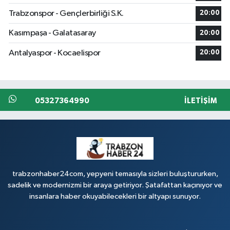
Trabzonspor - Gençlerbirliği S.K.
20:00
Kasımpaşa - Galatasaray
20:00
Antalyaspor - Kocaelispor
20:00
05327364990
İLETIŞIM
trabzonhaber24com, yepyeni temasıyla sizleri buluştururken,
sadelik ve modernizmi bir araya getiriyor. Şatafattan kaçınıyor ve
insanlara haber okuyabilecekleri bir altyapı sunuyor.