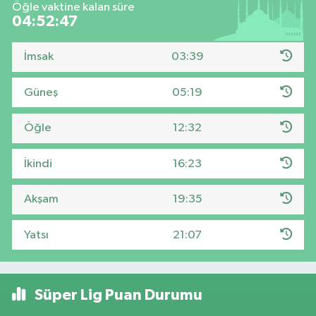
Öğle vaktine kalan süre
04:52:46
İmsak
03:39
Güneş
05:19
Öğle
12:32
İkindi
16:23
Akşam
19:35
Yatsı
21:07
Süper Lig Puan Durumu