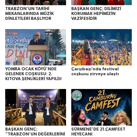
TRABZON’UN TARİHİ
BAŞKAN GENÇ: DİLİMİZİ
MEKANLARINDA MÜZİK
KORUMAK HEPİMİZİN
DİNLETİLERİ BAŞLIYOR
VAZİFESİDİR
YOMRA OCAK KÖYÜ’NDE
Çarşıbaşı’nda festival
GELENEK COŞKUSU: 2.
coşkusu zirveye ulaştı
KITOVA ŞENLİKLERİ YAPILDI
BAŞKAN GENÇ:
SÜRMENE’DE 21.ÇAMFEST
“TRABZON’UN DEĞERLERİNİ
HEYECANI