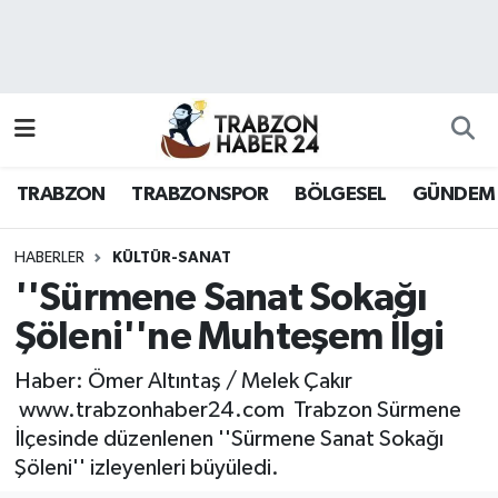
RESMÎ REKLAM
Nöbetçi Eczaneler
Hava Durumu
TRABZON
TRABZONSPOR
BÖLGESEL
GÜNDEM
Namaz Vakitleri
Trafik Durumu
HABERLER
KÜLTÜR-SANAT
''Sürmene Sanat Sokağı
Süper Lig Puan Durumu ve Fikstür
Şöleni''ne Muhteşem İlgi
Tüm Manşetler
Haber: Ömer Altıntaş / Melek Çakır
www.trabzonhaber24.com Trabzon Sürmene
Son Dakika Haberleri
İlçesinde düzenlenen ''Sürmene Sanat Sokağı
Şöleni'' izleyenleri büyüledi.
Haber Arşivi