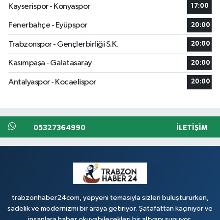
Kayserispor - Konyaspor
17:00
Fenerbahçe - Eyüpspor
20:00
Trabzonspor - Gençlerbirliği S.K.
20:00
Kasımpaşa - Galatasaray
20:00
Antalyaspor - Kocaelispor
20:00
05327364990
İLETIŞIM
trabzonhaber24com, yepyeni temasıyla sizleri buluştururken,
sadelik ve modernizmi bir araya getiriyor. Şatafattan kaçınıyor ve
insanlara haber okuyabilecekleri bir altyapı sunuyor.