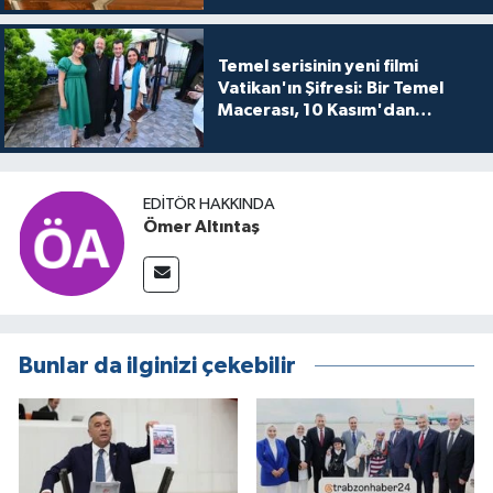
Temel serisinin yeni filmi
Vatikan'ın Şifresi: Bir Temel
Macerası, 10 Kasım'dan
itibaren sinemalarda seyirciyle
buluşuyo
EDITÖR HAKKINDA
Ömer Altıntaş
Bunlar da ilginizi çekebilir