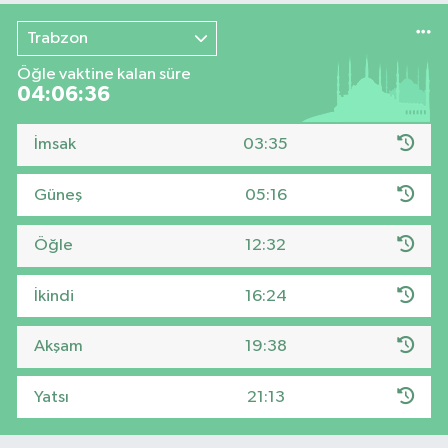
Trabzon
Öğle vaktine kalan süre
04:06:35
İmsak
03:35
Güneş
05:16
Öğle
12:32
İkindi
16:24
Akşam
19:38
Yatsı
21:13