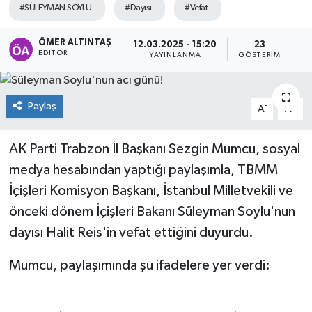
#SÜLEYMAN SOYLU
#Dayısı
#Vefat
ÖMER ALTINTAŞ
12.03.2025 - 15:20
23
EDITÖR
YAYINLANMA
GÖSTERIM
Paylaş
-
+
A
A
AK Parti Trabzon İl Başkanı Sezgin Mumcu, sosyal
medya hesabından yaptığı paylaşımla, TBMM
İçişleri Komisyon Başkanı, İstanbul Milletvekili ve
önceki dönem İçişleri Bakanı Süleyman Soylu'nun
dayısı Halit Reis'in vefat ettiğini duyurdu.
Mumcu, paylaşımında şu ifadelere yer verdi: