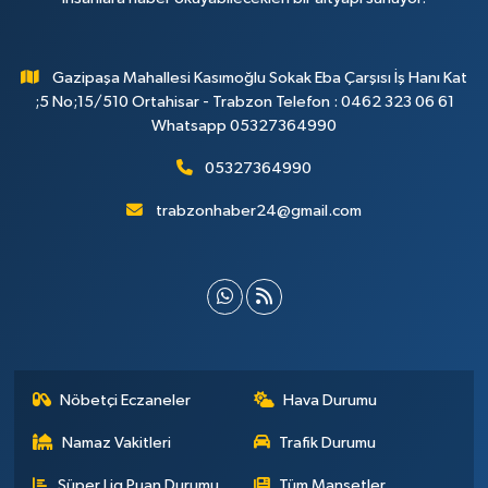
Gazipaşa Mahallesi Kasımoğlu Sokak Eba Çarşısı İş Hanı Kat
;5 No;15/510 Ortahisar - Trabzon Telefon : 0462 323 06 61
Whatsapp 05327364990
05327364990
trabzonhaber24@gmail.com
Nöbetçi Eczaneler
Hava Durumu
Namaz Vakitleri
Trafik Durumu
Süper Lig Puan Durumu
Tüm Manşetler