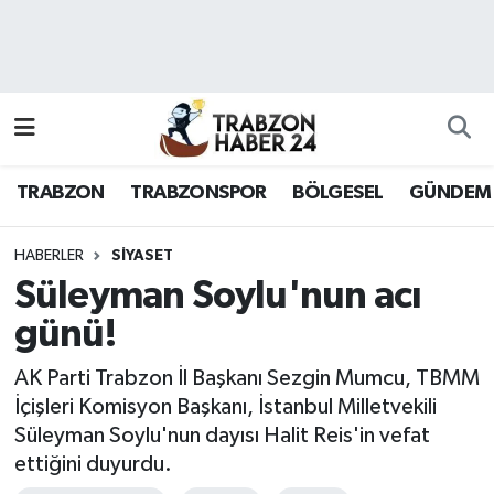
RESMÎ REKLAM
Nöbetçi Eczaneler
Hava Durumu
TRABZON
TRABZONSPOR
BÖLGESEL
GÜNDEM
Namaz Vakitleri
Trafik Durumu
HABERLER
SİYASET
Süleyman Soylu'nun acı
Süper Lig Puan Durumu ve Fikstür
günü!
Tüm Manşetler
AK Parti Trabzon İl Başkanı Sezgin Mumcu, TBMM
İçişleri Komisyon Başkanı, İstanbul Milletvekili
Son Dakika Haberleri
Süleyman Soylu'nun dayısı Halit Reis'in vefat
ettiğini duyurdu.
Haber Arşivi