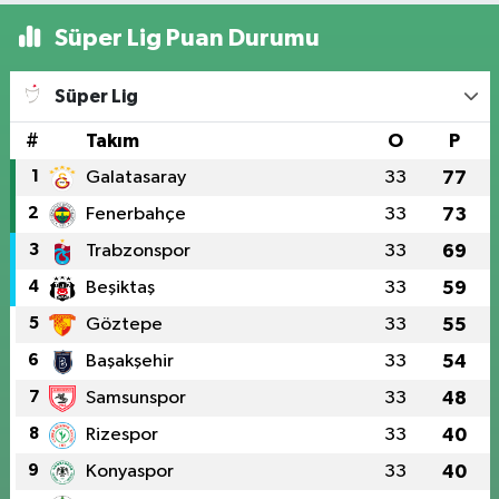
Süper Lig Puan Durumu
Süper Lig
#
Takım
O
P
1
Galatasaray
33
77
2
Fenerbahçe
33
73
3
Trabzonspor
33
69
4
Beşiktaş
33
59
5
Göztepe
33
55
6
Başakşehir
33
54
7
Samsunspor
33
48
8
Rizespor
33
40
9
Konyaspor
33
40