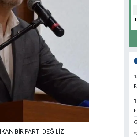
1
1
R
1
F
G
KAN BİR PARTİ DEĞİLİZ
S