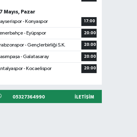
7 Mayıs, Pazar
ayserispor - Konyaspor
17:00
enerbahçe - Eyüpspor
20:00
rabzonspor - Gençlerbirliği S.K.
20:00
asımpaşa - Galatasaray
20:00
ntalyaspor - Kocaelispor
20:00
05327364990
İLETIŞIM