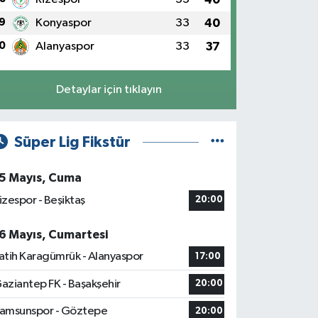
9
Konyaspor
33
40
0
Alanyaspor
33
37
Detaylar için tıklayın
Süper Lig Fikstür
5 Mayıs, Cuma
izespor - Beşiktaş
20:00
6 Mayıs, Cumartesi
atih Karagümrük - Alanyaspor
17:00
aziantep FK - Başakşehir
20:00
amsunspor - Göztepe
20:00