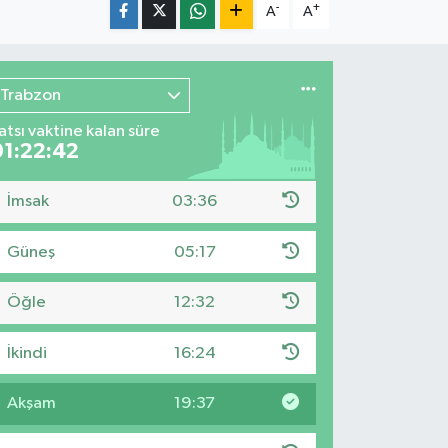
-
+
A
A
Trabzon
atsı vaktine kalan süre
01:22:40
İmsak
03:36
Güneş
05:17
Öğle
12:32
İkindi
16:24
Akşam
19:37