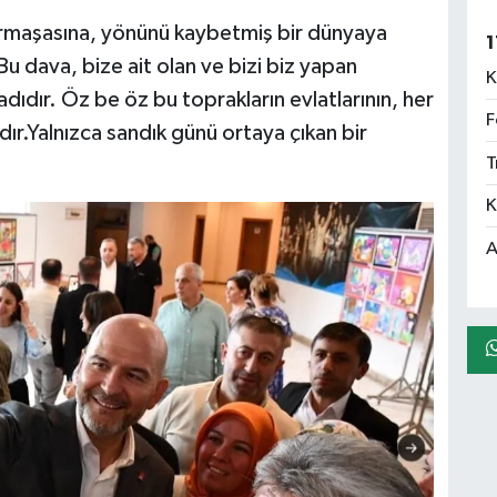
armaşasına, yönünü kaybetmiş bir dünyaya
1
. Bu dava, bize ait olan ve bizi biz yapan
K
dıdır. Öz be öz bu toprakların evlatlarının, her
F
ır.Yalnızca sandık günü ortaya çıkan bir
T
K
A