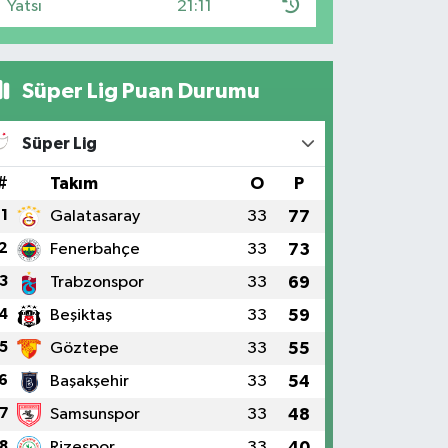
Yatsı
21:11
Süper Lig Puan Durumu
Süper Lig
#
Takım
O
P
1
Galatasaray
33
77
2
Fenerbahçe
33
73
3
Trabzonspor
33
69
4
Beşiktaş
33
59
5
Göztepe
33
55
6
Başakşehir
33
54
7
Samsunspor
33
48
8
Rizespor
33
40