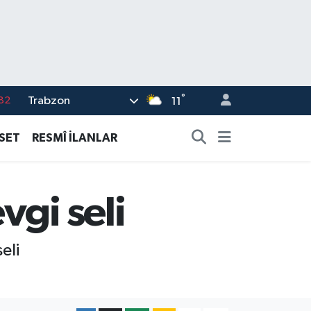
°
Trabzon
02
11
19
ASET
RESMÎ İLANLAR
18
19
vgi seli
%0
82
eli