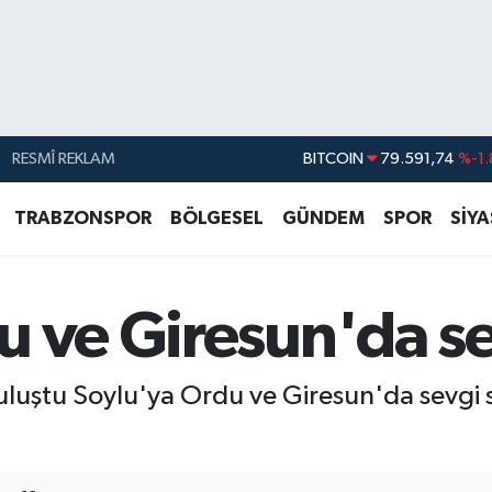
RESMÎ REKLAM
DOLAR
45,43620
%0.
EURO
53,38690
%0.
TRABZONSPOR
BÖLGESEL
GÜNDEM
SPOR
SİY
STERLİN
61,60380
%0.
G.ALTIN
6862,09000
%0.
 ve Giresun'da se
BİST100
14.598,00
BITCOIN
79.591,74
%-1.
buluştu Soylu'ya Ordu ve Giresun'da sevgi s