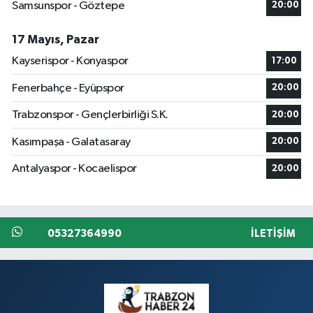
Samsunspor - Göztepe
20:00
17 Mayıs, Pazar
Kayserispor - Konyaspor
17:00
Fenerbahçe - Eyüpspor
20:00
Trabzonspor - Gençlerbirliği S.K.
20:00
Kasımpaşa - Galatasaray
20:00
Antalyaspor - Kocaelispor
20:00
05327364990
İLETIŞIM