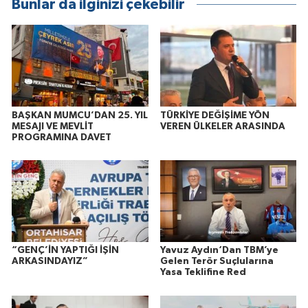
Bunlar da ilginizi çekebilir
BAŞKAN MUMCU’DAN 25. YIL
TÜRKİYE DEĞİŞİME YÖN
MESAJI VE MEVLİT
VEREN ÜLKELER ARASINDA
PROGRAMINA DAVET
“GENÇ’İN YAPTIĞI İŞİN
Yavuz Aydın‘Dan TBM’ye
ARKASINDAYIZ”
Gelen Terör Suçlularına
Yasa Teklifine Red