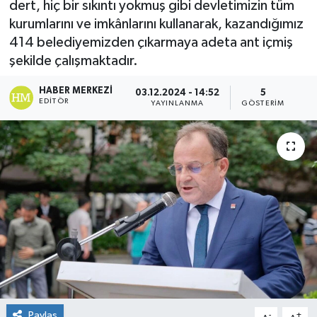
dert, hiç bir sıkıntı yokmuş gibi devletimizin tüm
kurumlarını ve imkânlarını kullanarak, kazandığımız
414 belediyemizden çıkarmaya adeta ant içmiş
şekilde çalışmaktadır.
HABER MERKEZI
03.12.2024 - 14:52
5
EDITÖR
YAYINLANMA
GÖSTERIM
Paylaş
-
+