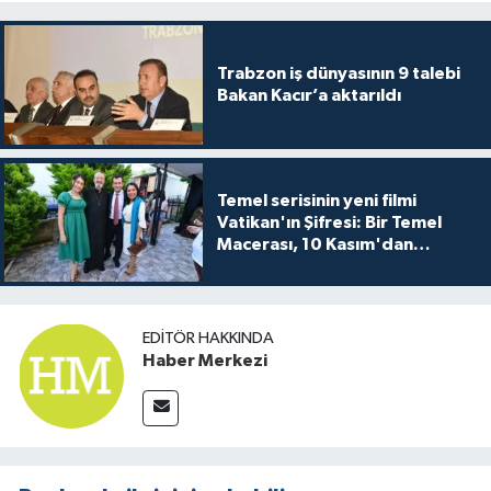
Trabzon iş dünyasının 9 talebi
Bakan Kacır’a aktarıldı
Temel serisinin yeni filmi
Vatikan'ın Şifresi: Bir Temel
Macerası, 10 Kasım'dan
itibaren sinemalarda seyirciyle
buluşuyo
EDITÖR HAKKINDA
Haber Merkezi