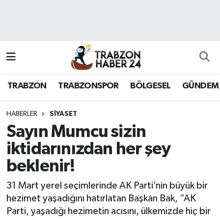
RESMÎ REKLAM
Nöbetçi Eczaneler
Hava Durumu
TRABZON
TRABZONSPOR
BÖLGESEL
GÜNDEM
Namaz Vakitleri
Trafik Durumu
HABERLER
SİYASET
Sayın Mumcu sizin
Süper Lig Puan Durumu ve Fikstür
iktidarınızdan her şey
beklenir!
Tüm Manşetler
31 Mart yerel seçimlerinde AK Parti’nin büyük bir
Son Dakika Haberleri
hezimet yaşadığını hatırlatan Başkan Bak, “AK
Parti, yaşadığı hezimetin acısını, ülkemizde hiç bir
Haber Arşivi