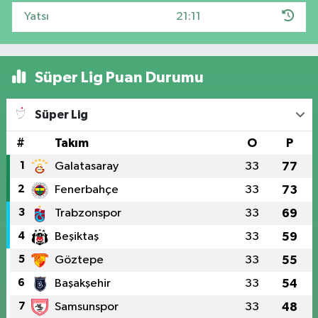
Yatsı
21:11
Süper Lig Puan Durumu
Süper Lig
#
Takım
O
P
1
Galatasaray
33
77
2
Fenerbahçe
33
73
3
Trabzonspor
33
69
4
Beşiktaş
33
59
5
Göztepe
33
55
6
Başakşehir
33
54
7
Samsunspor
33
48