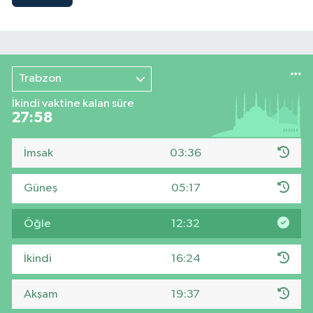
Trabzon
İkindi vaktine kalan süre
27:58
İmsak
03:36
Güneş
05:17
Öğle
12:32
İkindi
16:24
Akşam
19:37