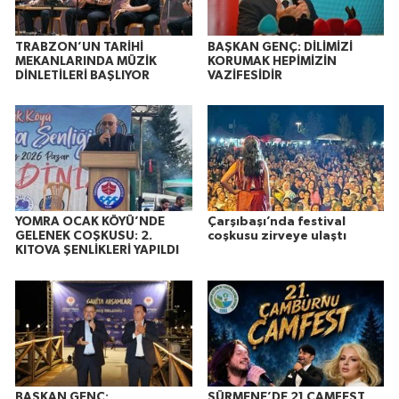
TRABZON’UN TARİHİ
BAŞKAN GENÇ: DİLİMİZİ
MEKANLARINDA MÜZİK
KORUMAK HEPİMİZİN
DİNLETİLERİ BAŞLIYOR
VAZİFESİDİR
YOMRA OCAK KÖYÜ’NDE
Çarşıbaşı’nda festival
GELENEK COŞKUSU: 2.
coşkusu zirveye ulaştı
KITOVA ŞENLİKLERİ YAPILDI
BAŞKAN GENÇ:
SÜRMENE’DE 21.ÇAMFEST