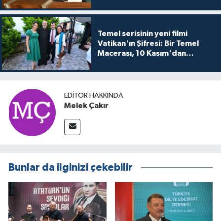
Temel serisinin yeni filmi
Vatikan'ın Şifresi: Bir Temel
Macerası, 10 Kasım'dan
itibaren sinemalarda seyirciyle
buluşuyo
EDITÖR HAKKINDA
Melek Çakır
Bunlar da ilginizi çekebilir