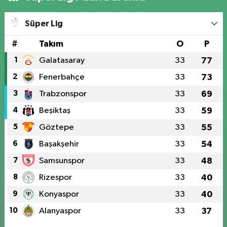
Süper Lig
#
Takım
O
P
1
Galatasaray
33
77
2
Fenerbahçe
33
73
3
Trabzonspor
33
69
4
Beşiktaş
33
59
5
Göztepe
33
55
6
Başakşehir
33
54
7
Samsunspor
33
48
8
Rizespor
33
40
9
Konyaspor
33
40
10
Alanyaspor
33
37