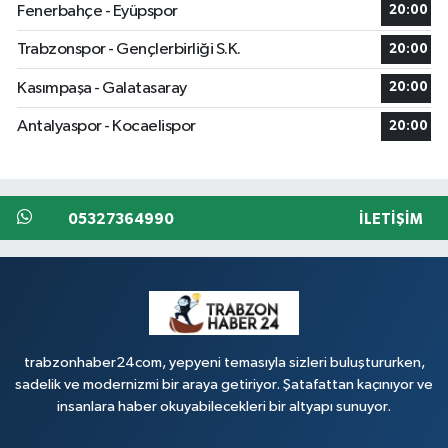
Fenerbahçe - Eyüpspor
20:00
Trabzonspor - Gençlerbirliği S.K.
20:00
Kasımpaşa - Galatasaray
20:00
Antalyaspor - Kocaelispor
20:00
05327364990
İLETIŞIM
trabzonhaber24com, yepyeni temasıyla sizleri buluştururken,
sadelik ve modernizmi bir araya getiriyor. Şatafattan kaçınıyor ve
insanlara haber okuyabilecekleri bir altyapı sunuyor.