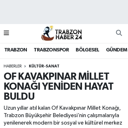
RESMÎ REKLAM
Nöbetçi Eczaneler
Hava Durumu
TRABZON
TRABZONSPOR
BÖLGESEL
GÜNDEM
Namaz Vakitleri
Trafik Durumu
HABERLER
KÜLTÜR-SANAT
OF KAVAKPINAR MİLLET
Süper Lig Puan Durumu ve Fikstür
KONAĞI YENİDEN HAYAT
BULDU
Tüm Manşetler
Uzun yıllar atıl kalan Of Kavakpınar Millet Konağı,
Son Dakika Haberleri
Trabzon Büyükşehir Belediyesi’nin çalışmalarıyla
yenilenerek modern bir sosyal ve kültürel merkez
Haber Arşivi