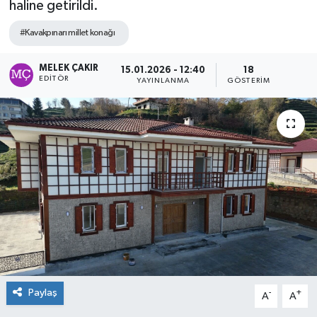
haline getirildi.
#Kavakpınarı millet konağı
MELEK ÇAKIR
15.01.2026 - 12:40
18
EDITÖR
YAYINLANMA
GÖSTERIM
Paylaş
-
+
A
A