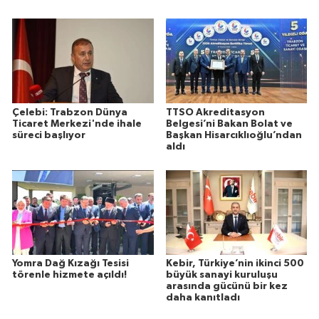
Çelebi: Trabzon Dünya
TTSO Akreditasyon
Ticaret Merkezi'nde ihale
Belgesi’ni Bakan Bolat ve
süreci başlıyor
Başkan Hisarcıklıoğlu’ndan
aldı
Yomra Dağ Kızağı Tesisi
Kebir, Türkiye’nin ikinci 500
törenle hizmete açıldı!
büyük sanayi kuruluşu
arasında gücünü bir kez
daha kanıtladı