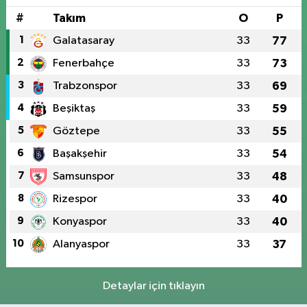
#
Takım
O
P
1
Galatasaray
33
77
2
Fenerbahçe
33
73
3
Trabzonspor
33
69
4
Beşiktaş
33
59
5
Göztepe
33
55
6
Başakşehir
33
54
7
Samsunspor
33
48
8
Rizespor
33
40
9
Konyaspor
33
40
10
Alanyaspor
33
37
Detaylar için tıklayın