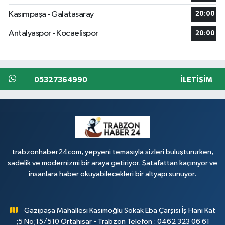
Kasımpaşa - Galatasaray
20:00
Antalyaspor - Kocaelispor
20:00
05327364990
İLETIŞIM
trabzonhaber24com, yepyeni temasıyla sizleri buluştururken,
sadelik ve modernizmi bir araya getiriyor. Şatafattan kaçınıyor ve
insanlara haber okuyabilecekleri bir altyapı sunuyor.
Gazipaşa Mahallesi Kasımoğlu Sokak Eba Çarşısı İş Hanı Kat
;5 No;15/510 Ortahisar - Trabzon Telefon : 0462 323 06 61