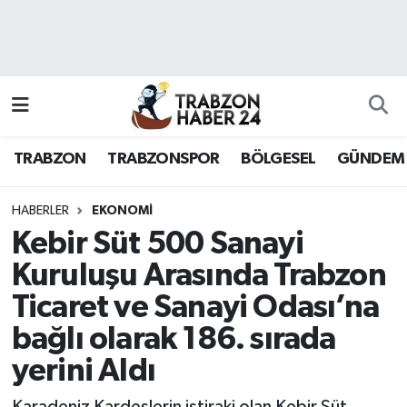
RESMÎ REKLAM
Nöbetçi Eczaneler
Hava Durumu
TRABZON
TRABZONSPOR
BÖLGESEL
GÜNDEM
Namaz Vakitleri
Trafik Durumu
HABERLER
EKONOMI
Kebir Süt 500 Sanayi
Süper Lig Puan Durumu ve Fikstür
Kuruluşu Arasında Trabzon
Ticaret ve Sanayi Odası’na
Tüm Manşetler
bağlı olarak 186. sırada
Son Dakika Haberleri
yerini Aldı
Haber Arşivi
Karadeniz Kardeşlerin iştiraki olan Kebir Süt