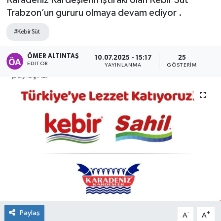
Trabzon’un gururu olmaya devam ediyor .
#Kebir Süt
ÖMER ALTINTAŞ
10.07.2025 - 15:17
25
EDITÖR
YAYINLANMA
GÖSTERIM
Paylaş
-
+
A
A