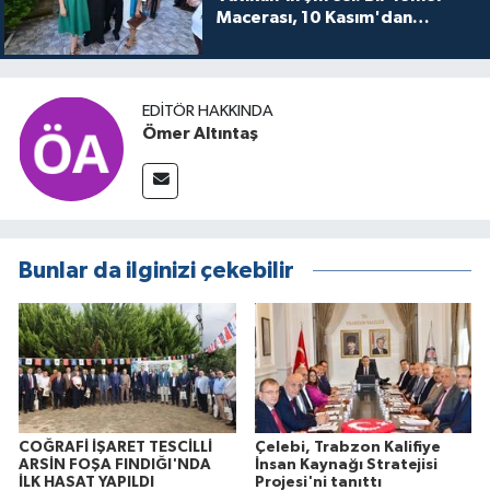
Macerası, 10 Kasım'dan
itibaren sinemalarda seyirciyle
buluşuyo
EDITÖR HAKKINDA
Ömer Altıntaş
Bunlar da ilginizi çekebilir
COĞRAFİ İŞARET TESCİLLİ
Çelebi, Trabzon Kalifiye
ARSİN FOŞA FINDIĞI'NDA
İnsan Kaynağı Stratejisi
İLK HASAT YAPILDI
Projesi'ni tanıttı