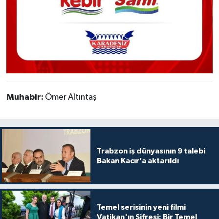
Muhabir:
Ömer Altıntaş
Trabzon iş dünyasının 9 talebi
Bakan Kacır’a aktarıldı
Temel serisinin yeni filmi
Vatikan'ın Şifresi: Bir Temel