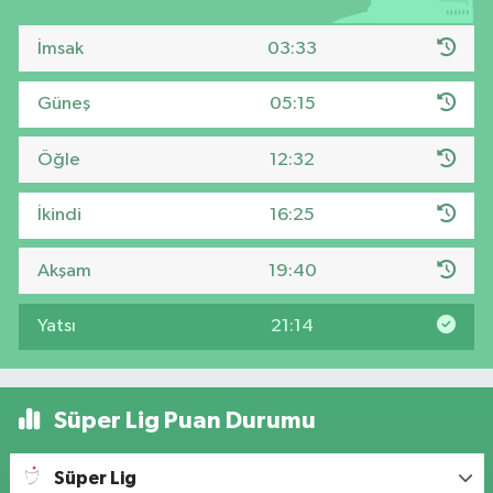
İmsak
03:33
Güneş
05:15
Öğle
12:32
İkindi
16:25
Akşam
19:40
Yatsı
21:14
Süper Lig Puan Durumu
Süper Lig