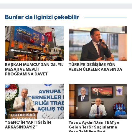
Bunlar da ilginizi çekebilir
BAŞKAN MUMCU’DAN 25. YIL
TÜRKİYE DEĞİŞİME YÖN
MESAJI VE MEVLİT
VEREN ÜLKELER ARASINDA
PROGRAMINA DAVET
“GENÇ’İN YAPTIĞI İŞİN
Yavuz Aydın‘Dan TBM’ye
ARKASINDAYIZ”
Gelen Terör Suçlularına