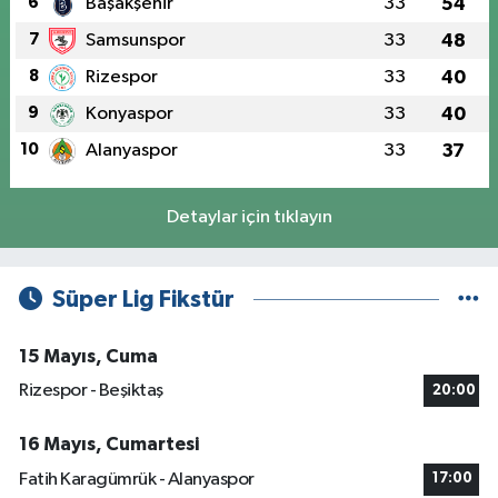
6
Başakşehir
33
54
7
Samsunspor
33
48
8
Rizespor
33
40
9
Konyaspor
33
40
10
Alanyaspor
33
37
Detaylar için tıklayın
Süper Lig Fikstür
15 Mayıs, Cuma
Rizespor - Beşiktaş
20:00
16 Mayıs, Cumartesi
Fatih Karagümrük - Alanyaspor
17:00