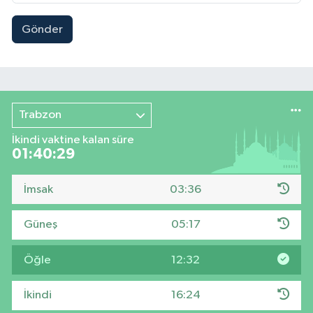
Gönder
Trabzon
İkindi vaktine kalan süre
01:40:28
İmsak
03:36
Güneş
05:17
Öğle
12:32
İkindi
16:24