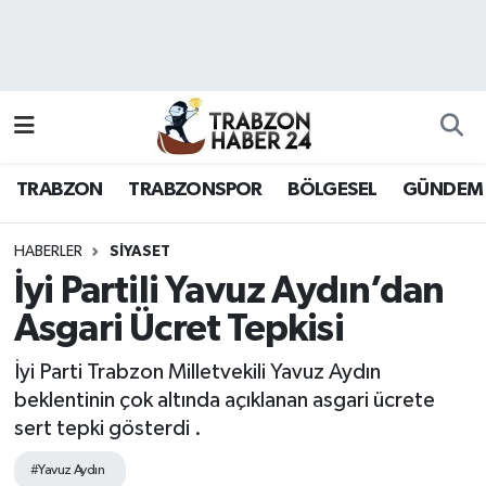
RESMÎ REKLAM
Nöbetçi Eczaneler
Hava Durumu
TRABZON
TRABZONSPOR
BÖLGESEL
GÜNDEM
Namaz Vakitleri
Trafik Durumu
HABERLER
SİYASET
İyi Partili Yavuz Aydın’dan
Süper Lig Puan Durumu ve Fikstür
Asgari Ücret Tepkisi
Tüm Manşetler
İyi Parti Trabzon Milletvekili Yavuz Aydın
beklentinin çok altında açıklanan asgari ücrete
Son Dakika Haberleri
sert tepki gösterdi .
Haber Arşivi
#Yavuz Aydın