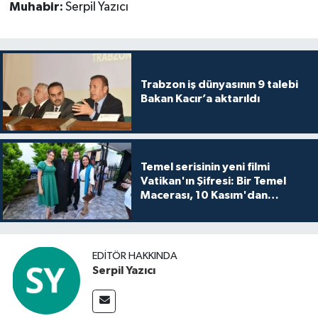
Muhabir:
Serpil Yazıcı
Trabzon iş dünyasının 9 talebi
Bakan Kacır’a aktarıldı
Temel serisinin yeni filmi
Vatikan'ın Şifresi: Bir Temel
Macerası, 10 Kasım'dan
itibaren sinemalarda seyirciyle
buluşuyo
EDITÖR HAKKINDA
Serpil Yazıcı