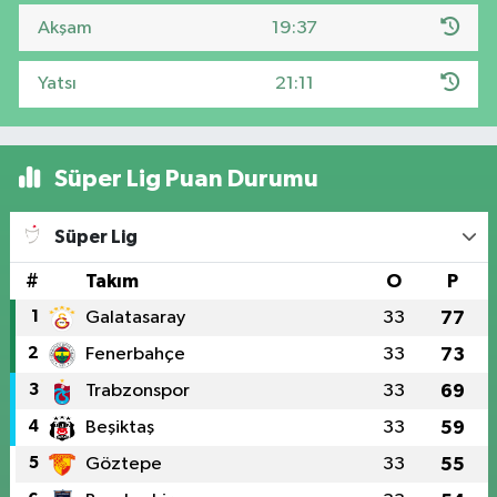
Akşam
19:37
Yatsı
21:11
Süper Lig Puan Durumu
Süper Lig
#
Takım
O
P
1
Galatasaray
33
77
2
Fenerbahçe
33
73
3
Trabzonspor
33
69
4
Beşiktaş
33
59
5
Göztepe
33
55