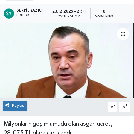
SERPIL YAZICI
23.12.2025 - 21:11
8
EDITÖR
YAYINLANMA
GÖSTERIM
Paylaş
-
+
A
A
Milyonların geçim umudu olan asgari ücret,
28.075 TL olarak açıklandı.