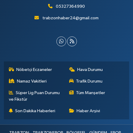
05327364990
trabzonhaber24@gmail.com
Nöbetçi Eczaneler
Hava Durumu
Namaz Vakitleri
Trafik Durumu
Süper Lig Puan Durumu
Tüm Manşetler
ve Fikstür
Son Dakika Haberleri
Haber Arşivi
TRABZON
TRABZONSPOR
BÖLGESEL
GÜNDEM
SPOR