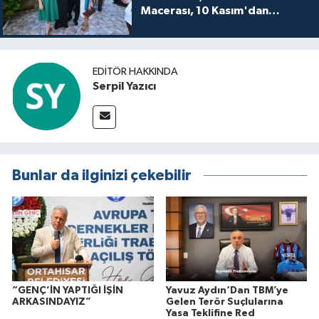
Macerası, 10 Kasım'dan
itibaren sinemalarda seyirciyle
buluşuyo
EDITÖR HAKKINDA
Serpil Yazıcı
Bunlar da ilginizi çekebilir
“GENÇ’İN YAPTIĞI İŞİN
Yavuz Aydın‘Dan TBM’ye
ARKASINDAYIZ”
Gelen Terör Suçlularına
Yasa Teklifine Red