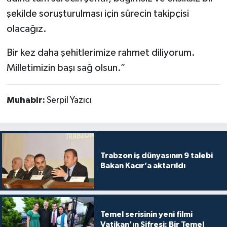
şekilde soruşturulması için sürecin takipçisi
olacağız.
Bir kez daha şehitlerimize rahmet diliyorum.
Milletimizin başı sağ olsun.”
Muhabir:
Serpil Yazıcı
Trabzon iş dünyasının 9 talebi
Bakan Kacır’a aktarıldı
Temel serisinin yeni filmi
Vatikan'ın Şifresi: Bir Temel