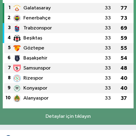
1
Galatasaray
33
77
2
Fenerbahçe
33
73
3
Trabzonspor
33
69
4
Beşiktaş
33
59
5
Göztepe
33
55
6
Başakşehir
33
54
7
Samsunspor
33
48
8
Rizespor
33
40
9
Konyaspor
33
40
10
Alanyaspor
33
37
Detaylar için tıklayın