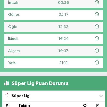
İmsak
03:36
Güneş
05:17
Öğle
12:32
İkindi
16:24
Akşam
19:37
Yatsı
21:11
Süper Lig Puan Durumu
Süper Lig
#
Takım
O
P