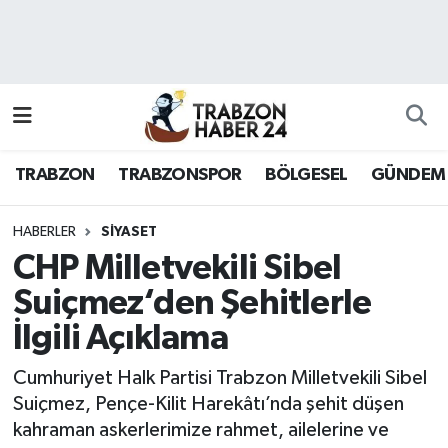
RESMÎ REKLAM
Nöbetçi Eczaneler
Hava Durumu
TRABZON
TRABZONSPOR
BÖLGESEL
GÜNDEM
Namaz Vakitleri
Trafik Durumu
HABERLER
SİYASET
CHP Milletvekili Sibel
Süper Lig Puan Durumu ve Fikstür
Suiçmez‘den Şehitlerle
İlgili Açıklama
Tüm Manşetler
Cumhuriyet Halk Partisi Trabzon Milletvekili Sibel
Son Dakika Haberleri
Suiçmez, Pençe-Kilit Harekâtı’nda şehit düşen
kahraman askerlerimize rahmet, ailelerine ve
Haber Arşivi