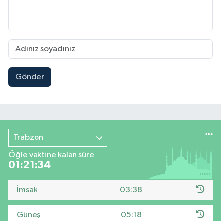
Gönder
Trabzon
Öğle vaktine kalan süre
01:21:33
İmsak
03:38
Güneş
05:18