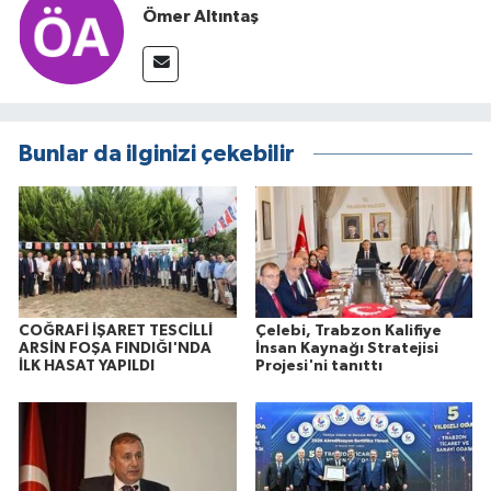
Ömer Altıntaş
Bunlar da ilginizi çekebilir
COĞRAFİ İŞARET TESCİLLİ
Çelebi, Trabzon Kalifiye
ARSİN FOŞA FINDIĞI'NDA
İnsan Kaynağı Stratejisi
İLK HASAT YAPILDI
Projesi'ni tanıttı