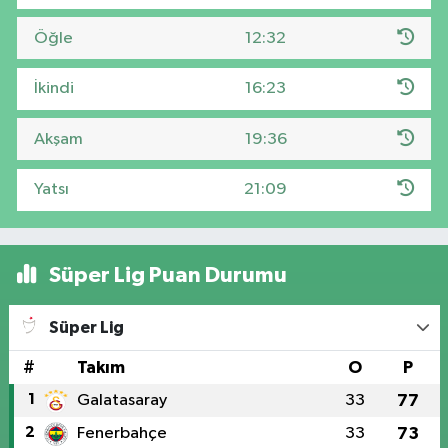
Öğle
12:32
İkindi
16:23
Akşam
19:36
Yatsı
21:09
Süper Lig Puan Durumu
Süper Lig
#
Takım
O
P
1
Galatasaray
33
77
2
Fenerbahçe
33
73