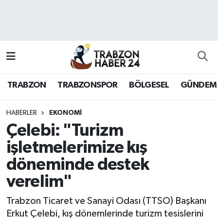
RESMÎ REKLAM
Nöbetçi Eczaneler
Hava Durumu
TRABZON
TRABZONSPOR
BÖLGESEL
GÜNDEM
Namaz Vakitleri
Trafik Durumu
HABERLER
EKONOMI
Çelebi: "Turizm
Süper Lig Puan Durumu ve Fikstür
işletmelerimize kış
döneminde destek
Tüm Manşetler
verelim"
Son Dakika Haberleri
Trabzon Ticaret ve Sanayi Odası (TTSO) Başkanı
Haber Arşivi
Erkut Çelebi, kış dönemlerinde turizm tesislerini