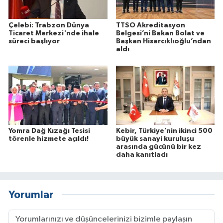
Çelebi: Trabzon Dünya
TTSO Akreditasyon
Ticaret Merkezi'nde ihale
Belgesi’ni Bakan Bolat ve
süreci başlıyor
Başkan Hisarcıklıoğlu’ndan
aldı
Yomra Dağ Kızağı Tesisi
Kebir, Türkiye’nin ikinci 500
törenle hizmete açıldı!
büyük sanayi kuruluşu
arasında gücünü bir kez
daha kanıtladı
Yorumlar