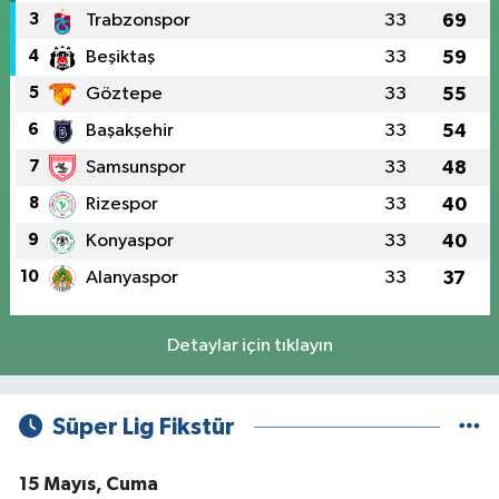
3
Trabzonspor
33
69
4
Beşiktaş
33
59
5
Göztepe
33
55
6
Başakşehir
33
54
7
Samsunspor
33
48
8
Rizespor
33
40
9
Konyaspor
33
40
10
Alanyaspor
33
37
Detaylar için tıklayın
Süper Lig Fikstür
15 Mayıs, Cuma