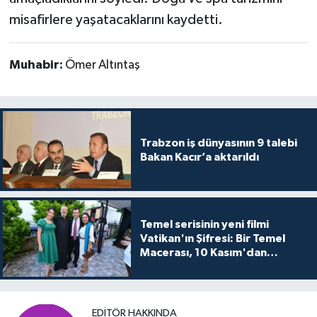
misafirlere yaşatacaklarını kaydetti.
Muhabir:
Ömer Altıntaş
Trabzon iş dünyasının 9 talebi
Bakan Kacır’a aktarıldı
Temel serisinin yeni filmi
Vatikan'ın Şifresi: Bir Temel
Macerası, 10 Kasım'dan
itibaren sinemalarda seyirciyle
buluşuyo
EDITÖR HAKKINDA