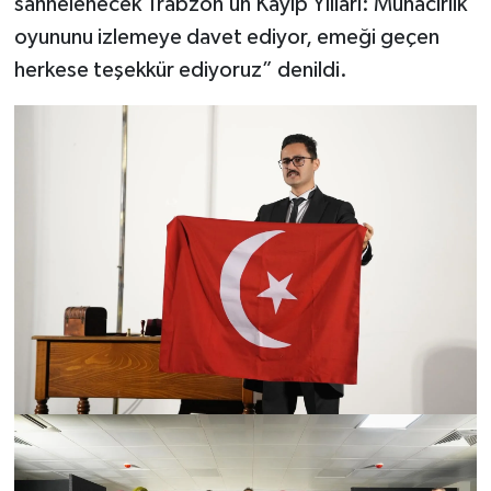
sahnelenecek Trabzon’un Kayıp Yılları: Muhacirlik
oyununu izlemeye davet ediyor, emeği geçen
herkese teşekkür ediyoruz” denildi.