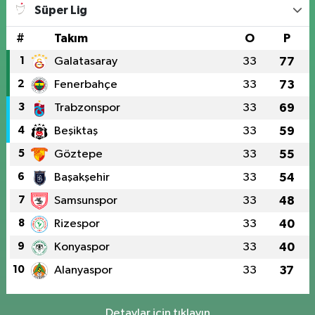
Süper Lig
#
Takım
O
P
1
Galatasaray
33
77
2
Fenerbahçe
33
73
3
Trabzonspor
33
69
4
Beşiktaş
33
59
5
Göztepe
33
55
6
Başakşehir
33
54
7
Samsunspor
33
48
8
Rizespor
33
40
9
Konyaspor
33
40
10
Alanyaspor
33
37
Detaylar için tıklayın