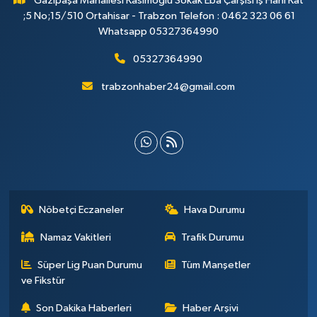
Gazipaşa Mahallesi Kasımoğlu Sokak Eba Çarşısı İş Hanı Kat
;5 No;15/510 Ortahisar - Trabzon Telefon : 0462 323 06 61
Whatsapp 05327364990
05327364990
trabzonhaber24@gmail.com
Nöbetçi Eczaneler
Hava Durumu
Namaz Vakitleri
Trafik Durumu
Süper Lig Puan Durumu
Tüm Manşetler
ve Fikstür
Son Dakika Haberleri
Haber Arşivi