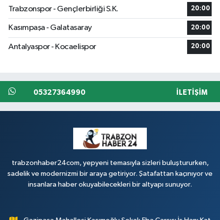
Trabzonspor - Gençlerbirliği S.K.
20:00
Kasımpaşa - Galatasaray
20:00
Antalyaspor - Kocaelispor
20:00
05327364990
İLETIŞIM
trabzonhaber24com, yepyeni temasıyla sizleri buluştururken,
sadelik ve modernizmi bir araya getiriyor. Şatafattan kaçınıyor ve
insanlara haber okuyabilecekleri bir altyapı sunuyor.