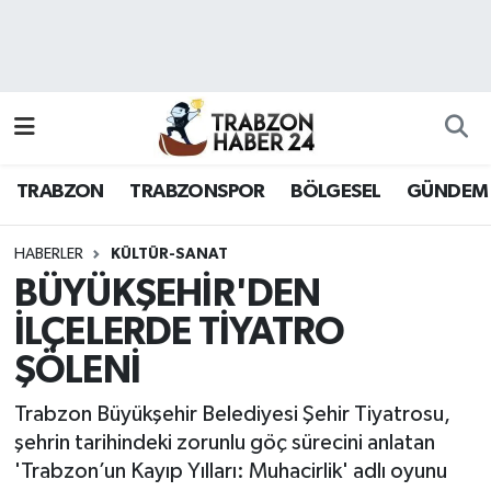
RESMÎ REKLAM
Nöbetçi Eczaneler
Hava Durumu
TRABZON
TRABZONSPOR
BÖLGESEL
GÜNDEM
Namaz Vakitleri
Trafik Durumu
HABERLER
KÜLTÜR-SANAT
BÜYÜKŞEHİR'DEN
Süper Lig Puan Durumu ve Fikstür
İLÇELERDE TİYATRO
ŞÖLENİ
Tüm Manşetler
Trabzon Büyükşehir Belediyesi Şehir Tiyatrosu,
Son Dakika Haberleri
şehrin tarihindeki zorunlu göç sürecini anlatan
'Trabzon’un Kayıp Yılları: Muhacirlik' adlı oyunu
Haber Arşivi