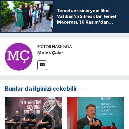
Temel serisinin yeni filmi
Vatikan'ın Şifresi: Bir Temel
Macerası, 10 Kasım'dan
itibaren sinemalarda seyirciyle
buluşuyo
EDITÖR HAKKINDA
Melek Çakır
Bunlar da ilginizi çekebilir