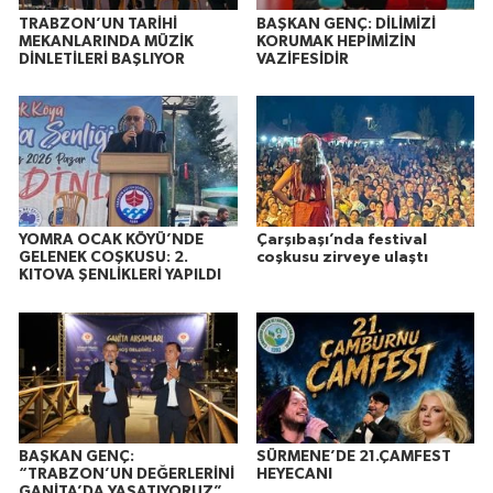
TRABZON’UN TARİHİ
BAŞKAN GENÇ: DİLİMİZİ
MEKANLARINDA MÜZİK
KORUMAK HEPİMİZİN
DİNLETİLERİ BAŞLIYOR
VAZİFESİDİR
YOMRA OCAK KÖYÜ’NDE
Çarşıbaşı’nda festival
GELENEK COŞKUSU: 2.
coşkusu zirveye ulaştı
KITOVA ŞENLİKLERİ YAPILDI
BAŞKAN GENÇ:
SÜRMENE’DE 21.ÇAMFEST
“TRABZON’UN DEĞERLERİNİ
HEYECANI
GANİTA’DA YAŞATIYORUZ”