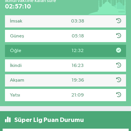
İkindi vaktine kalan süre
02:57:09
İmsak
03:38
Güneş
05:18
Öğle
12:32
İkindi
16:23
Akşam
19:36
Yatsı
21:09
Süper Lig Puan Durumu