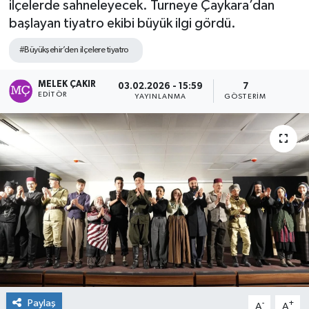
ilçelerde sahneleyecek. Turneye Çaykara’dan
başlayan tiyatro ekibi büyük ilgi gördü.
#Büyükşehir’den ilçelere tiyatro
MELEK ÇAKIR
03.02.2026 - 15:59
7
EDITÖR
YAYINLANMA
GÖSTERIM
Paylaş
-
+
A
A