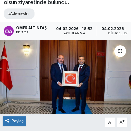
olsun ziyaretinde bulundu.
#Adem aydın
ÖMER ALTINTAŞ
04.02.2026 - 18:52
04.02.2026 - 1
EDITÖR
YAYINLANMA
GÜNCELLEM
Paylaş
-
+
A
A