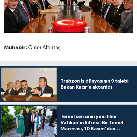
Muhabir:
Ömer Altıntaş
Trabzon iş dünyasının 9 talebi
Bakan Kacır’a aktarıldı
Temel serisinin yeni filmi
Vatikan'ın Şifresi: Bir Temel
Macerası, 10 Kasım'dan
itibaren sinemalarda seyirciyle