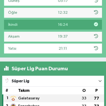
Güneş
05:17
Öğle
12:32
İkindi
16:24
Akşam
19:37
Yatsı
21:11
Süper Lig Puan Durumu
Süper Lig
#
Takım
O
P
1
Galatasaray
33
77
2