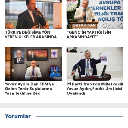
TÜRKİYE DEĞİŞİME YÖN
“GENÇ’İN YAPTIĞI İŞİN
VEREN ÜLKELER ARASINDA
ARKASINDAYIZ”
Yavuz Aydın‘Dan TBM’ye
İYİ Parti Trabzon Milletvekili
Gelen Terör Suçlularına
Yavuz Aydın,Fındık Üreticisi
Yasa Teklifine Red
Oyalandı
Yorumlar