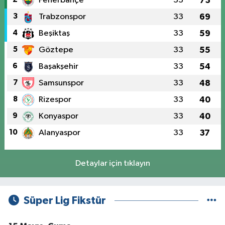
Fenerbahçe
33
73
3
Trabzonspor
33
69
4
Beşiktaş
33
59
5
Göztepe
33
55
6
Başakşehir
33
54
7
Samsunspor
33
48
8
Rizespor
33
40
9
Konyaspor
33
40
10
Alanyaspor
33
37
Detaylar için tıklayın
Süper Lig Fikstür