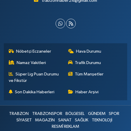
trabzonhaber24@gmail.com
Nöbetçi Eczaneler
Hava Durumu
Namaz Vakitleri
Trafik Durumu
Süper Lig Puan Durumu
Tüm Manşetler
ve Fikstür
Son Dakika Haberleri
Haber Arşivi
TRABZON
TRABZONSPOR
BÖLGESEL
GÜNDEM
SPOR
SİYASET
MAGAZİN
SANAT
SAĞLIK
TEKNOLOJİ
RESMÎ REKLAM