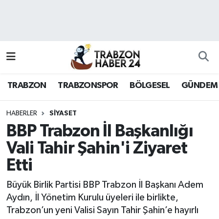
RESMÎ REKLAM
Nöbetçi Eczaneler
Hava Durumu
TRABZON
TRABZONSPOR
BÖLGESEL
GÜNDEM
Namaz Vakitleri
Trafik Durumu
HABERLER
SİYASET
BBP Trabzon İl Başkanlığı
Süper Lig Puan Durumu ve Fikstür
Vali Tahir Şahin'i Ziyaret
Etti
Tüm Manşetler
Büyük Birlik Partisi BBP Trabzon İl Başkanı Adem
Son Dakika Haberleri
Aydın, İl Yönetim Kurulu üyeleri ile birlikte,
Trabzon’un yeni Valisi Sayın Tahir Şahin’e hayırlı
Haber Arşivi