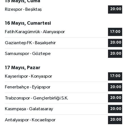
15 Mayıs, Cuma
Rizespor - Beşiktaş
20:00
16 Mayıs, Cumartesi
Fatih Karagümrük - Alanyaspor
17:00
Gaziantep FK - Başakşehir
20:00
Samsunspor - Göztepe
20:00
17 Mayıs, Pazar
Kayserispor - Konyaspor
17:00
Fenerbahçe - Eyüpspor
20:00
Trabzonspor - Gençlerbirliği S.K.
20:00
Kasımpaşa - Galatasaray
20:00
Antalyaspor - Kocaelispor
20:00