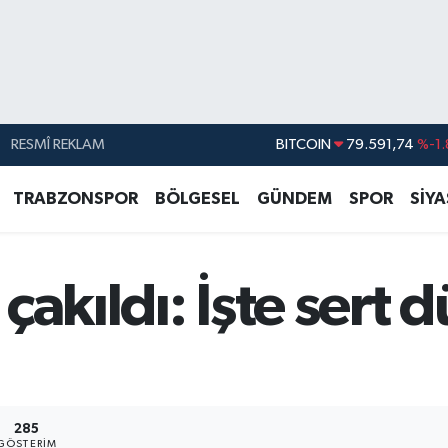
RESMÎ REKLAM
DOLAR
45,43620
%0.
EURO
53,38690
%0.
TRABZONSPOR
BÖLGESEL
GÜNDEM
SPOR
SİY
STERLİN
61,60380
%0.
G.ALTIN
6862,09000
%0.
ı çakıldı: İşte sert
BİST100
14.598,00
BITCOIN
79.591,74
%-1.
285
GÖSTERIM