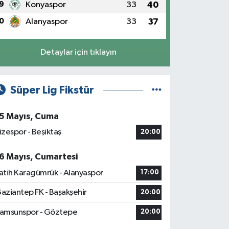
9
Konyaspor
33
40
0
Alanyaspor
33
37
Detaylar için tıklayın
Süper Lig Fikstür
5 Mayıs, Cuma
izespor - Beşiktaş
20:00
6 Mayıs, Cumartesi
atih Karagümrük - Alanyaspor
17:00
aziantep FK - Başakşehir
20:00
amsunspor - Göztepe
20:00