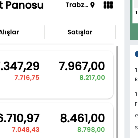
1
1
R
1
F
G
S