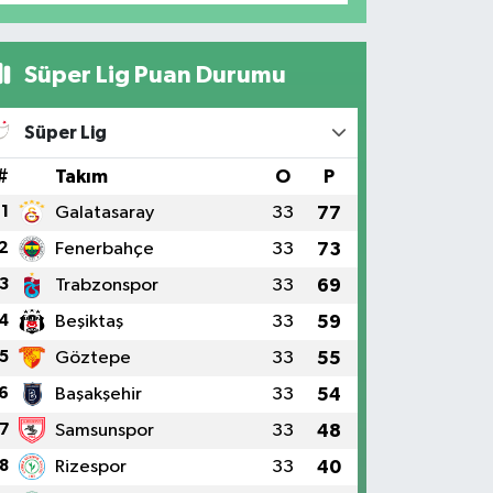
Süper Lig Puan Durumu
Süper Lig
#
Takım
O
P
1
Galatasaray
33
77
2
Fenerbahçe
33
73
3
Trabzonspor
33
69
4
Beşiktaş
33
59
5
Göztepe
33
55
6
Başakşehir
33
54
7
Samsunspor
33
48
8
Rizespor
33
40