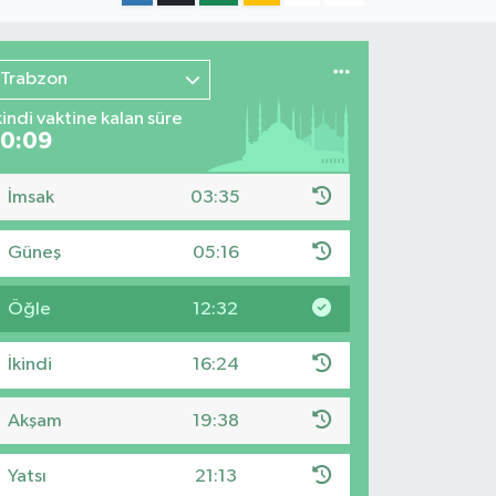
Trabzon
kindi vaktine kalan süre
10:08
İmsak
03:35
Güneş
05:16
Öğle
12:32
İkindi
16:24
Akşam
19:38
Yatsı
21:13