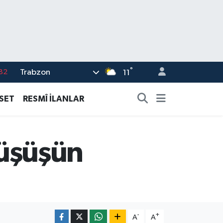
°
Trabzon
02
11
19
ASET
RESMÎ İLANLAR
18
19
 düşüşün
%0
82
-
+
A
A