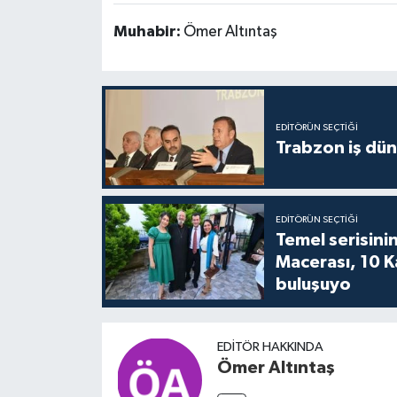
Muhabir:
Ömer Altıntaş
EDITÖRÜN SEÇTIĞI
Trabzon iş düny
EDITÖRÜN SEÇTIĞI
Temel serisinin
Macerası, 10 K
buluşuyo
EDITÖR HAKKINDA
Ömer Altıntaş