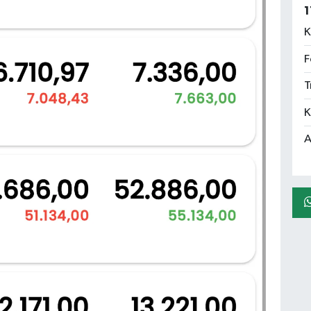
1
K
F
T
K
A