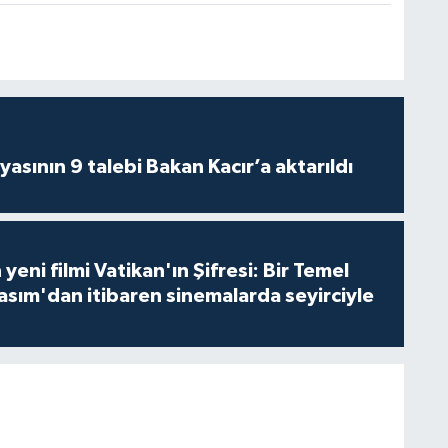
asının 9 talebi Bakan Kacır’a aktarıldı
 yeni filmi Vatikan'ın Şifresi: Bir Temel
asım'dan itibaren sinemalarda seyirciyle