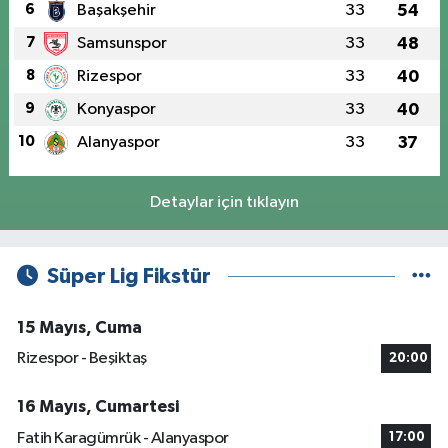
6
Başakşehir
33
54
7
Samsunspor
33
48
8
Rizespor
33
40
9
Konyaspor
33
40
10
Alanyaspor
33
37
Detaylar için tıklayın
Süper Lig Fikstür
15 Mayıs, Cuma
Rizespor - Beşiktaş
20:00
16 Mayıs, Cumartesi
Fatih Karagümrük - Alanyaspor
17:00