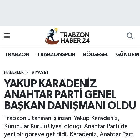
RESMÎ REKLAM
Nöbetçi Eczaneler
Hava Durumu
TRABZON
TRABZONSPOR
BÖLGESEL
GÜNDEM
Namaz Vakitleri
Trafik Durumu
HABERLER
SİYASET
YAKUP KARADENİZ
Süper Lig Puan Durumu ve Fikstür
ANAHTAR PARTİ GENEL
BAŞKAN DANIŞMANI OLDU
Tüm Manşetler
Trabzonlu tanınan iş insanı Yakup Karadeniz,
Son Dakika Haberleri
Kurucular Kurulu Üyesi olduğu Anahtar Parti’de
yeni bir göreve getirildi. Karadeniz, Anahtar Parti
Haber Arşivi