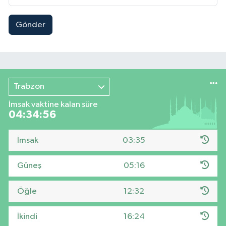
Gönder
Trabzon
İmsak vaktine kalan süre
04:34:55
İmsak
03:35
Güneş
05:16
Öğle
12:32
İkindi
16:24