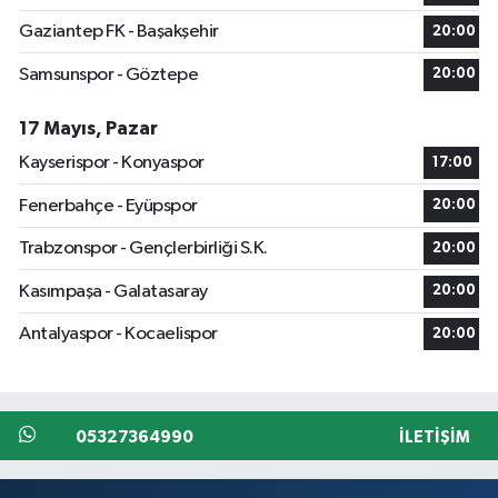
Gaziantep FK - Başakşehir
20:00
Samsunspor - Göztepe
20:00
17 Mayıs, Pazar
Kayserispor - Konyaspor
17:00
Fenerbahçe - Eyüpspor
20:00
Trabzonspor - Gençlerbirliği S.K.
20:00
Kasımpaşa - Galatasaray
20:00
Antalyaspor - Kocaelispor
20:00
05327364990
İLETIŞIM