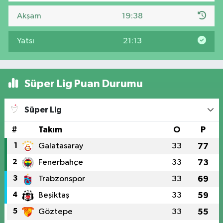
Akşam
19:38
Yatsı
21:13
Süper Lig Puan Durumu
Süper Lig
#
Takım
O
P
1
Galatasaray
33
77
2
Fenerbahçe
33
73
3
Trabzonspor
33
69
4
Beşiktaş
33
59
5
Göztepe
33
55