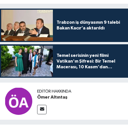
Trabzon iş dünyasının 9 talebi
Bakan Kacır’a aktarıldı
Temel serisinin yeni filmi
Vatikan'ın Şifresi: Bir Temel
Macerası, 10 Kasım'dan
itibaren sinemalarda seyirciyle
buluşuyo
EDITÖR HAKKINDA
Ömer Altıntaş