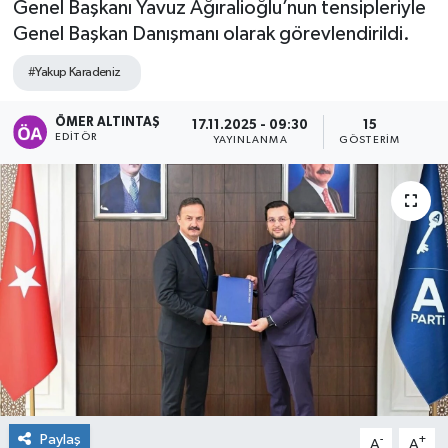
Genel Başkanı Yavuz Ağıralioğlu’nun tensipleriyle
Genel Başkan Danışmanı olarak görevlendirildi.
#Yakup Karadeniz
ÖMER ALTINTAŞ
17.11.2025 - 09:30
15
EDITÖR
YAYINLANMA
GÖSTERIM
Paylaş
-
+
A
A