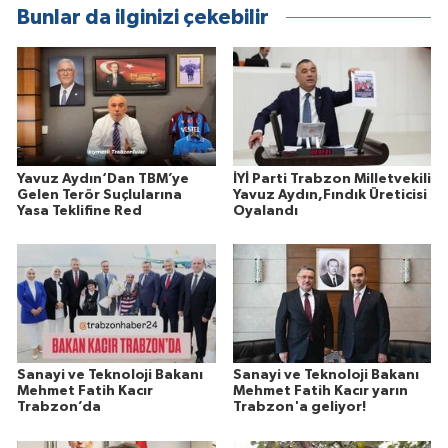
Bunlar da ilginizi çekebilir
Yavuz Aydın‘Dan TBM’ye
İYİ Parti Trabzon Milletvekili
Gelen Terör Suçlularına
Yavuz Aydın,Fındık Üreticisi
Yasa Teklifine Red
Oyalandı
Sanayi ve Teknoloji Bakanı
Sanayi ve Teknoloji Bakanı
Mehmet Fatih Kacır
Mehmet Fatih Kacır yarın
Trabzon’da
Trabzon'a geliyor!