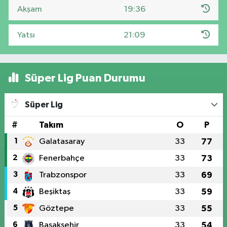
Akşam
19:36
Yatsı
21:09
Süper Lig Puan Durumu
Süper Lig
#
Takım
O
P
1
Galatasaray
33
77
2
Fenerbahçe
33
73
3
Trabzonspor
33
69
4
Beşiktaş
33
59
5
Göztepe
33
55
6
Başakşehir
33
54