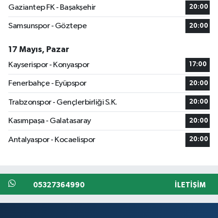
Gaziantep FK - Başakşehir
20:00
Samsunspor - Göztepe
20:00
17 Mayıs, Pazar
Kayserispor - Konyaspor
17:00
Fenerbahçe - Eyüpspor
20:00
Trabzonspor - Gençlerbirliği S.K.
20:00
Kasımpaşa - Galatasaray
20:00
Antalyaspor - Kocaelispor
20:00
05327364990
İLETIŞIM