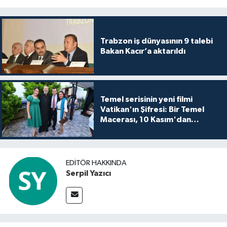
Trabzon iş dünyasının 9 talebi
Bakan Kacır’a aktarıldı
Temel serisinin yeni filmi
Vatikan'ın Şifresi: Bir Temel
Macerası, 10 Kasım'dan
itibaren sinemalarda seyirciyle
buluşuyo
EDITÖR HAKKINDA
Serpil Yazıcı