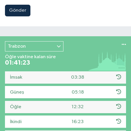
Gönder
Trabzon
Öğle vaktine kalan süre
01:41:22
İmsak
03:38
Güneş
05:18
Öğle
12:32
İkindi
16:23