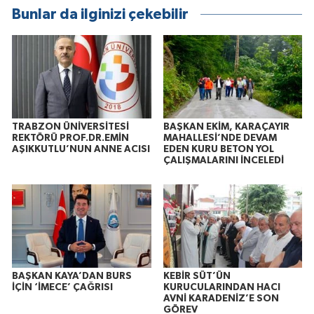
Bunlar da ilginizi çekebilir
TRABZON ÜNİVERSİTESİ
BAŞKAN EKİM, KARAÇAYIR
REKTÖRÜ PROF.DR.EMİN
MAHALLESİ’NDE DEVAM
AŞIKKUTLU’NUN ANNE ACISI
EDEN KURU BETON YOL
ÇALIŞMALARINI İNCELEDİ
BAŞKAN KAYA’DAN BURS
KEBİR SÜT’ÜN
İÇİN ‘İMECE’ ÇAĞRISI
KURUCULARINDAN HACI
AVNİ KARADENİZ’E SON
GÖREV