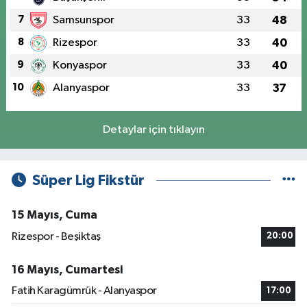
7
Samsunspor
33
48
8
Rizespor
33
40
9
Konyaspor
33
40
10
Alanyaspor
33
37
Detaylar için tıklayın
Süper Lig Fikstür
15 Mayıs, Cuma
Rizespor - Beşiktaş
20:00
16 Mayıs, Cumartesi
Fatih Karagümrük - Alanyaspor
17:00