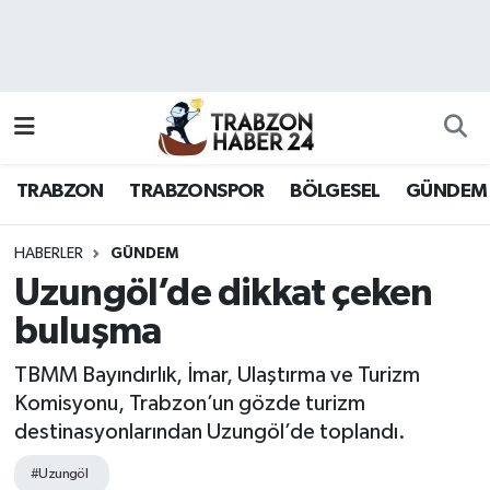
RESMÎ REKLAM
Nöbetçi Eczaneler
Hava Durumu
TRABZON
TRABZONSPOR
BÖLGESEL
GÜNDEM
Namaz Vakitleri
Trafik Durumu
HABERLER
GÜNDEM
Uzungöl’de dikkat çeken
Süper Lig Puan Durumu ve Fikstür
buluşma
Tüm Manşetler
TBMM Bayındırlık, İmar, Ulaştırma ve Turizm
Komisyonu, Trabzon’un gözde turizm
Son Dakika Haberleri
destinasyonlarından Uzungöl’de toplandı.
Haber Arşivi
#Uzungöl