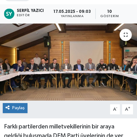
SERPIL YAZICI
17.05.2025 - 09:03
10
EDITÖR
YAYINLANMA
GÖSTERIM
Paylaş
-
+
A
A
Farklı partilerden milletvekillerinin bir araya
geldiği buluşmada DEM Parti üyelerinin de yer