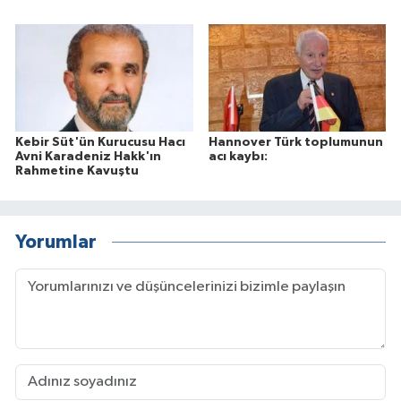
Kebir Süt'ün Kurucusu Hacı
Hannover Türk toplumunun
Avni Karadeniz Hakk'ın
acı kaybı:
Rahmetine Kavuştu
Yorumlar