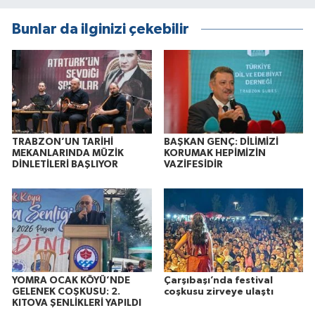
Bunlar da ilginizi çekebilir
TRABZON’UN TARİHİ
BAŞKAN GENÇ: DİLİMİZİ
MEKANLARINDA MÜZİK
KORUMAK HEPİMİZİN
DİNLETİLERİ BAŞLIYOR
VAZİFESİDİR
YOMRA OCAK KÖYÜ’NDE
Çarşıbaşı’nda festival
GELENEK COŞKUSU: 2.
coşkusu zirveye ulaştı
KITOVA ŞENLİKLERİ YAPILDI