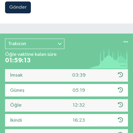
Gönder
Trabzon
Öğle vaktine kalan süre
01:59:11
İmsak
03:39
Güneş
05:19
Öğle
12:32
İkindi
16:23