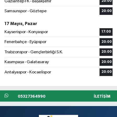
Gaziantep FK - Başakşehir
20:00
Samsunspor - Göztepe
20:00
17 Mayıs, Pazar
Kayserispor - Konyaspor
17:00
Fenerbahçe - Eyüpspor
20:00
Trabzonspor - Gençlerbirliği S.K.
20:00
Kasımpaşa - Galatasaray
20:00
Antalyaspor - Kocaelispor
20:00
05327364990
İLETIŞIM