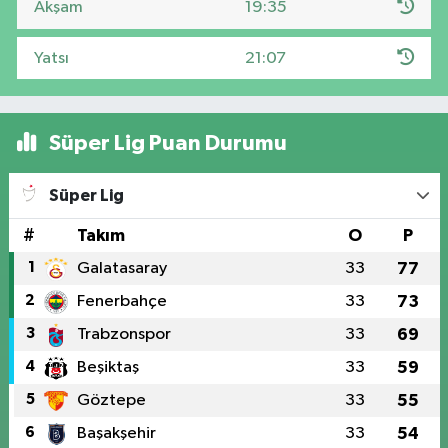
Akşam
19:35
Yatsı
21:07
Süper Lig Puan Durumu
Süper Lig
#
Takım
O
P
1
Galatasaray
33
77
2
Fenerbahçe
33
73
3
Trabzonspor
33
69
4
Beşiktaş
33
59
5
Göztepe
33
55
6
Başakşehir
33
54