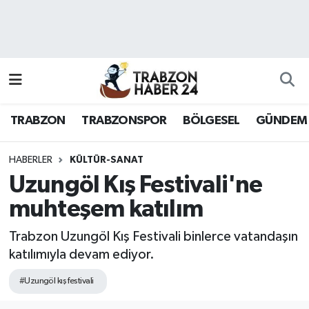
RESMÎ REKLAM
Nöbetçi Eczaneler
Hava Durumu
TRABZON
TRABZONSPOR
BÖLGESEL
GÜNDEM
Namaz Vakitleri
Trafik Durumu
HABERLER
KÜLTÜR-SANAT
Uzungöl Kış Festivali'ne
Süper Lig Puan Durumu ve Fikstür
muhteşem katılım
Tüm Manşetler
Trabzon Uzungöl Kış Festivali binlerce vatandaşın
katılımıyla devam ediyor.
Son Dakika Haberleri
#Uzungöl kış festivali
Haber Arşivi