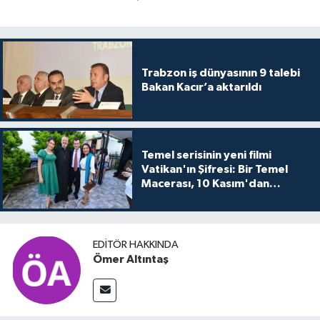
Trabzon iş dünyasının 9 talebi
Bakan Kacır’a aktarıldı
Temel serisinin yeni filmi
Vatikan'ın Şifresi: Bir Temel
Macerası, 10 Kasım'dan
itibaren sinemalarda seyirciyle
buluşuyo
EDITÖR HAKKINDA
Ömer Altıntaş