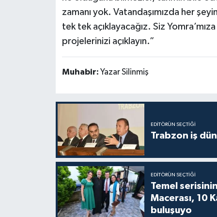
zamanı yok. Vatandaşımızda her şeyin 
tek tek açıklayacağız. Siz Yomra’mıza 
projelerinizi açıklayın.”
Muhabir:
Yazar Silinmiş
EDITÖRÜN SEÇTIĞI
Trabzon iş düny
EDITÖRÜN SEÇTIĞI
Temel serisinin
Macerası, 10 K
buluşuyo