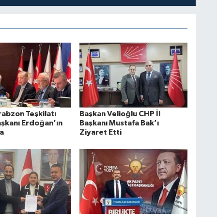
rabzon Teşkilatı
Başkan Velioğlu CHP İl
şkanı Erdoğan’ın
Başkanı Mustafa Bak’ı
a
Ziyaret Etti