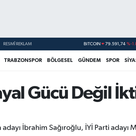
BITCOIN
79.591,74
%-1.
RESMÎ REKLAM
DOLAR
45,43620
%0.
EURO
53,38690
%0.
TRABZONSPOR
BÖLGESEL
GÜNDEM
SPOR
SİY
STERLİN
61,60380
%0.
G.ALTIN
6862,09000
%0.
yal Gücü Değil İk
BİST100
14.598,00
adayı İbrahim Sağıroğlu, İYİ Parti adayı Mu