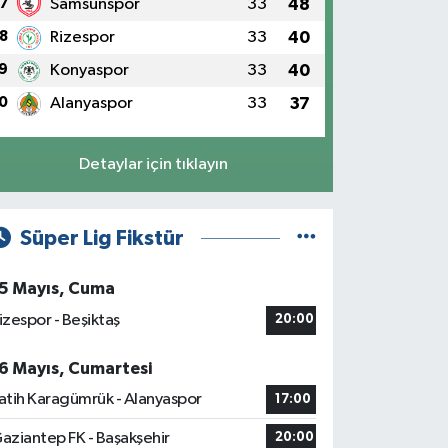
7
Samsunspor
33
48
8
Rizespor
33
40
9
Konyaspor
33
40
0
Alanyaspor
33
37
Detaylar için tıklayın
Süper Lig Fikstür
5 Mayıs, Cuma
izespor - Beşiktaş
20:00
6 Mayıs, Cumartesi
atih Karagümrük - Alanyaspor
17:00
aziantep FK - Başakşehir
20:00