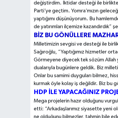
değiştirdim. İktidar desteği ile birlik
Parti’ye geçtim. Yomra’mızın geleceğ
yaptığımı düşünüyorum. Bu hamlemde 
de yatırımları ilçemize kazandırdık” ş
BİZ BU GÖNÜLLERE MAZHA
Milletimizin sevgisi ve desteği ile birl
Sağıroğlu, “Yaptığımız hizmetler ort
Görmeyene diyecek tek sözüm Allah yuk
dualarıyla bugünlere geldik. Biz mille
Onlar bu samimi duyguları bilmez, his
kurmak öyle kolay iş değildir. Biz bu 
HDP İLE YAPACAĞINIZ PROJ
Mega projelerin hazır olduğunu vurgu
etti: “Arkadaşlarımız siyasette yeni o
ne olduğunu bilmezler, tahmin bile e