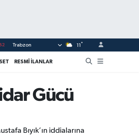
82
°
Trabzon
11
02
19
ASET
RESMÎ İLANLAR
18
19
tidar Gücü
%0
stafa Bıyık’ın iddialarına