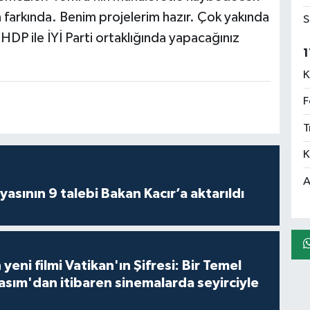
farkında. Benim projelerim hazır. Çok yakında
S
HDP ile İYİ Parti ortaklığında yapacağınız
1
K
F
T
K
A
asının 9 talebi Bakan Kacır’a aktarıldı
 yeni filmi Vatikan'ın Şifresi: Bir Temel
asım'dan itibaren sinemalarda seyirciyle