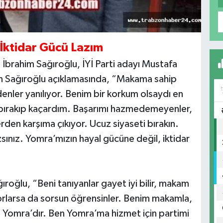
 İktidar Gücü Lazım
İbrahim Sağıroğlu, İYİ Parti adayı Mustafa
kan Sağıroğlu açıklamasında, “Makama sahip
denler yanılıyor. Benim bir korkum olsaydı en
, bırakıp kaçardım. Başarımı hazmedemeyenler,
erden karşıma çıkıyor. Ucuz siyaseti bırakın.
zsınız. Yomra’mızın hayal gücüne değil, iktidar
oğlu, “Beni tanıyanlar gayet iyi bilir, makam
orlarsa da sorsun öğrensinler. Benim makamla,
 Yomra’dır. Ben Yomra’ma hizmet için partimi