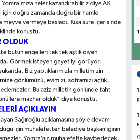
te Yomra’mıza neler kazandırabiliriz diye AK
i için doğru zamanda doğru bir hamle
meyve vermeye başladı. Kısa süre içerisinde
eklinde konuştu.
1
R OLDUK
ikte bütün engelleri tek tek aştık diyen
ada. Görmek isteyen gayet iyi görüyor.
arıda. Biz yaptıklarımızla milletimizin
timize gönlümüzü, evimizi, soframızı açtık.
sedemezler. Bu aziz milletin gönlünde taht
1
gönüllere mazhar olduk” diye konuştu.
R
ELERİ AÇIKLAYIN
1
layan Sağıroğlu açıklamasına şöyle devam
F
lduğu için muhalefetten belediye başkanlığının
G
demezler. Yomra’nın muhalefetle kaybedecek