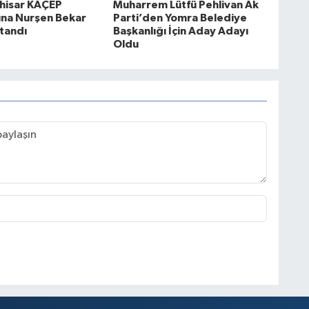
hisar KAÇEP
Muharrem Lütfü Pehlivan Ak
ına Nurşen Bekar
Parti’den Yomra Belediye
tandı
Başkanlığı İçin Aday Adayı
Oldu