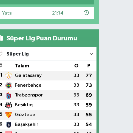
Yatsı
21:14
Süper Lig Puan Durumu
Süper Lig
#
Takım
O
P
1
Galatasaray
33
77
2
Fenerbahçe
33
73
3
Trabzonspor
33
69
4
Beşiktaş
33
59
5
Göztepe
33
55
6
Başakşehir
33
54