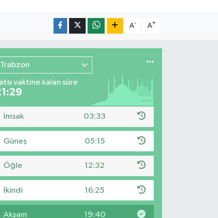
-
+
A
A
Trabzon
atsı vaktine kalan süre
21:28
İmsak
03:33
Güneş
05:15
Öğle
12:32
İkindi
16:25
Akşam
19:40