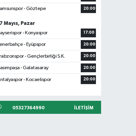
amsunspor - Göztepe
20:00
7 Mayıs, Pazar
ayserispor - Konyaspor
17:00
enerbahçe - Eyüpspor
20:00
rabzonspor - Gençlerbirliği S.K.
20:00
asımpaşa - Galatasaray
20:00
ntalyaspor - Kocaelispor
20:00
05327364990
İLETIŞIM