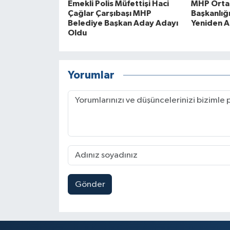
Emekli Polis Müfettişi Haci
MHP Orta
Çağlar Çarşıbaşı MHP
Başkanlığ
Belediye Başkan Aday Adayı
Yeniden A
Oldu
Yorumlar
Gönder