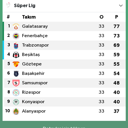
Süper Lig
#
Takım
O
P
1
Galatasaray
33
77
2
Fenerbahçe
33
73
3
Trabzonspor
33
69
4
Beşiktaş
33
59
5
Göztepe
33
55
6
Başakşehir
33
54
7
Samsunspor
33
48
8
Rizespor
33
40
9
Konyaspor
33
40
10
Alanyaspor
33
37