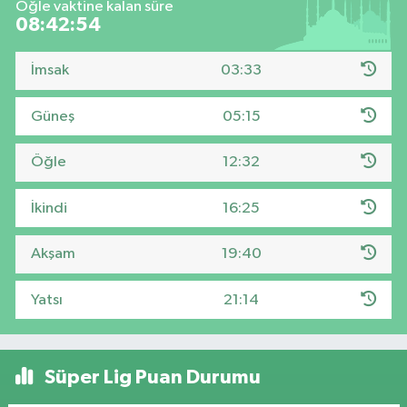
Öğle vaktine kalan süre
08:42:54
İmsak
03:33
Güneş
05:15
Öğle
12:32
İkindi
16:25
Akşam
19:40
Yatsı
21:14
Süper Lig Puan Durumu