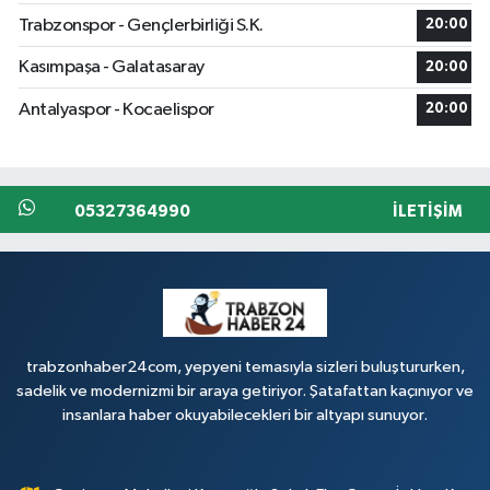
Trabzonspor - Gençlerbirliği S.K.
20:00
Kasımpaşa - Galatasaray
20:00
Antalyaspor - Kocaelispor
20:00
05327364990
İLETIŞIM
trabzonhaber24com, yepyeni temasıyla sizleri buluştururken,
sadelik ve modernizmi bir araya getiriyor. Şatafattan kaçınıyor ve
insanlara haber okuyabilecekleri bir altyapı sunuyor.