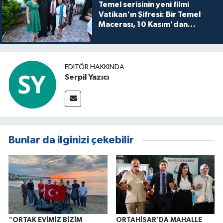
Temel serisinin yeni filmi
Vatikan'ın Şifresi: Bir Temel
Macerası, 10 Kasım'dan
itibaren sinemalarda seyirciyle
buluşuyo
EDITÖR HAKKINDA
Serpil Yazıcı
Bunlar da ilginizi çekebilir
“ORTAK EVİMİZ BİZİM
ORTAHİSAR'DA MAHALLE