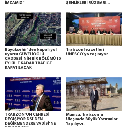
İMZAMIZ”
ŞENLİKLERİ RÜZGARI…
Büyükşehir'den kapalı yol
Trabzon lezzetleri
uyarısı GÜVELİOĞLU
UNESCO’ya taşınıyor
CADDESİ'NİN BİR BÖLÜMÜ 15
EYLÜL'E KADAR TRAFİĞE
KAPATILACAK
TRABZON’UN ÇEHRESİ
Mumcu: Trabzon'a
DEĞİŞİYOR DSİ’DEN
Ulaşımda Büyük Yatırımlar
DEĞİRMENDERE VADİSİ’NE
Yapılıyor.