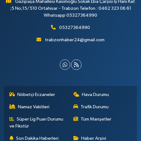
Gazipaşa Mahallesi Kasımoğlu Sokak Eba Çarşısı İş Hanı Kat
;5 No;15/510 Ortahisar - Trabzon Telefon : 0462 323 06 61
Whatsapp 05327364990
05327364990
trabzonhaber24@gmail.com
Nöbetçi Eczaneler
Hava Durumu
Namaz Vakitleri
Trafik Durumu
Süper Lig Puan Durumu
Tüm Manşetler
ve Fikstür
Son Dakika Haberleri
Haber Arşivi