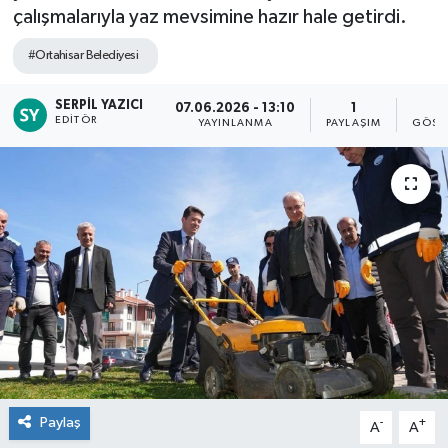
çalışmalarıyla yaz mevsimine hazır hale getirdi.
#Ortahisar Belediyesi
SERPIL YAZICI
07.06.2026 - 13:10
1
1
EDITÖR
YAYINLANMA
PAYLAŞIM
GÖST
Paylaş
-
+
A
A