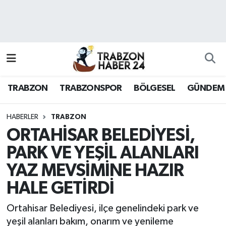
RESMÎ REKLAM
Nöbetçi Eczaneler
Hava Durumu
TRABZON
TRABZONSPOR
BÖLGESEL
GÜNDEM
Namaz Vakitleri
Trafik Durumu
HABERLER
TRABZON
ORTAHİSAR BELEDİYESİ,
Süper Lig Puan Durumu ve Fikstür
PARK VE YEŞİL ALANLARI
YAZ MEVSİMİNE HAZIR
Tüm Manşetler
HALE GETİRDİ
Son Dakika Haberleri
Ortahisar Belediyesi, ilçe genelindeki park ve
Haber Arşivi
yeşil alanları bakım, onarım ve yenileme