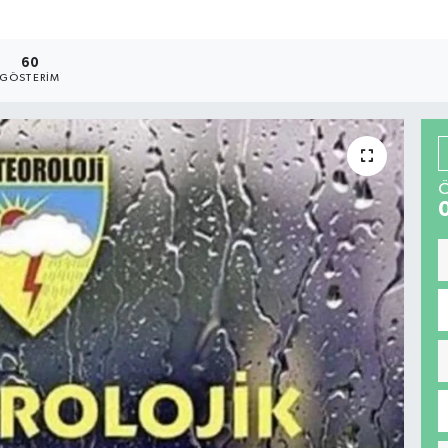
60
GÖSTERIM
Ö