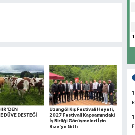
1
1
R
HİR'DEN
Uzungöl Kış Festivali Heyeti,
RE DÜVE DESTEĞİ
2027 Festivali Kapsamındaki
1
İş Birliği Görüşmeleri İçin
F
Rize’ye Gitti