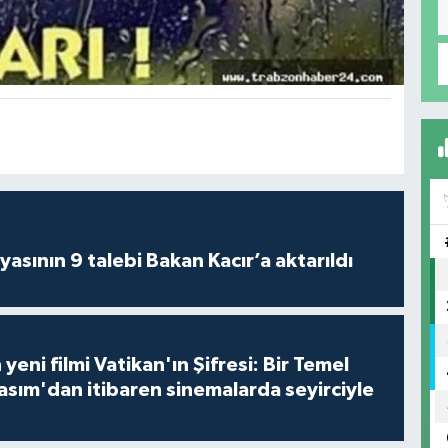
asının 9 talebi Bakan Kacır’a aktarıldı
 yeni filmi Vatikan'ın Şifresi: Bir Temel
asım'dan itibaren sinemalarda seyirciyle