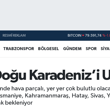
RESMÎ REKLAM
BITCOIN
79.591,74
%-1.
DOLAR
45,43620
%0.
TRABZONSPOR
BÖLGESEL
GÜNDEM
SPOR
SİY
EURO
53,38690
%0.
STERLİN
61,60380
%0.
Doğu Karadeniz’i 
G.ALTIN
6862,09000
%0.
BİST100
14.598,00
inde hava parçalı, yer yer çok bulutlu ol
smaniye, Kahramanmaraş, Hatay, Sivas, Y
k bekleniyor