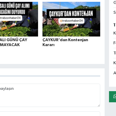
G
S
1
K
ALI GÜNÜ ÇAY
ÇAYKUR’dan Kontenjan
F
PMAYACAK
Kararı
T
K
A