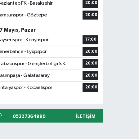
aziantep FK - Başakşehir
20:00
amsunspor - Göztepe
20:00
7 Mayıs, Pazar
ayserispor - Konyaspor
17:00
enerbahçe - Eyüpspor
20:00
rabzonspor - Gençlerbirliği S.K.
20:00
asımpaşa - Galatasaray
20:00
ntalyaspor - Kocaelispor
20:00
05327364990
İLETIŞIM