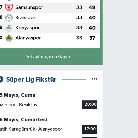
7
Samsunspor
33
48
8
Rizespor
33
40
9
Konyaspor
33
40
0
Alanyaspor
33
37
Detaylar için tıklayın
Süper Lig Fikstür
5 Mayıs, Cuma
izespor - Beşiktaş
20:00
6 Mayıs, Cumartesi
atih Karagümrük - Alanyaspor
17:00