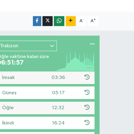
-
+
A
A
Trabzon
ğle vaktine kalan süre
06:51:56
İmsak
03:36
Güneş
05:17
Öğle
12:32
İkindi
16:24