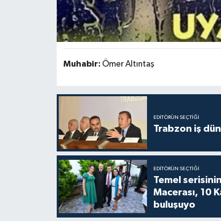
Muhabir:
Ömer Altıntaş
EDITÖRÜN SEÇTIĞI
Trabzon iş düny
EDITÖRÜN SEÇTIĞI
Temel serisinin
Macerası, 10 K
buluşuyo