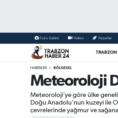
RESMÎ REKLAM
Nöbetçi Eczaneler
Hava Durumu
Foto Galeri
Video
Yazarlar
Namaz Vakitleri
TRABZON
Trafik Durumu
HABERLER
BÖLGESEL
Süper Lig Puan Durumu ve Fikstür
Meteoroloji 
Tüm Manşetler
Meteoroloji’ye göre ülke genel
Son Dakika Haberleri
Doğu Anadolu’nun kuzeyi ile O
çevrelerinde yağmur ve sağana
Haber Arşivi