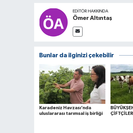
EDITÖR HAKKINDA
Ömer Altıntaş
Bunlar da ilginizi çekebilir
Karadeniz Havzası’nda
BÜYÜKŞE
uluslararası tarımsal iş birliği
ÇİFTÇİLE