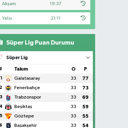
Akşam
19:37
Yatsı
21:11
Süper Lig Puan Durumu
Süper Lig
#
Takım
O
P
1
Galatasaray
33
77
2
Fenerbahçe
33
73
3
Trabzonspor
33
69
4
Beşiktaş
33
59
5
Göztepe
33
55
6
Başakşehir
33
54