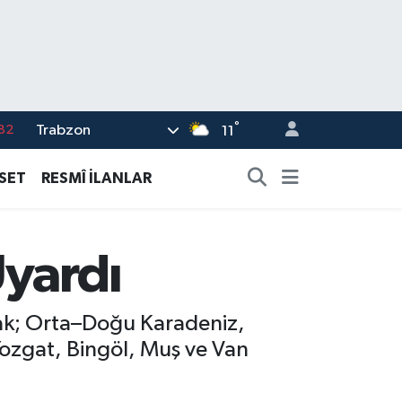
°
Trabzon
82
11
02
ASET
RESMÎ İLANLAR
19
18
Uyardı
19
%0
acak; Orta–Doğu Karadeniz,
ozgat, Bingöl, Muş ve Van