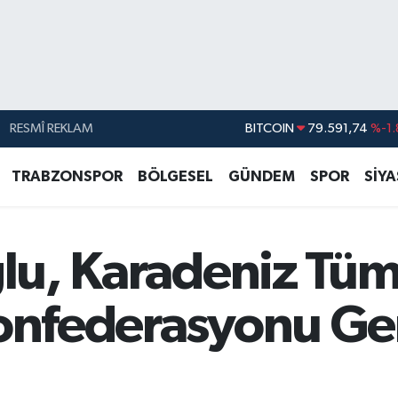
RESMÎ REKLAM
DOLAR
45,43620
%0.
EURO
53,38690
%0.
TRABZONSPOR
BÖLGESEL
GÜNDEM
SPOR
SİY
STERLİN
61,60380
%0.
G.ALTIN
6862,09000
%0.
ğlu, Karadeniz Tüm
BİST100
14.598,00
BITCOIN
79.591,74
%-1.
Konfederasyonu Ge