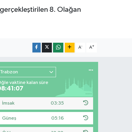
gerçekleştirilen 8. Olağan
-
+
A
A
Trabzon
ğle vaktine kalan süre
08:41:05
İmsak
03:35
Güneş
05:16