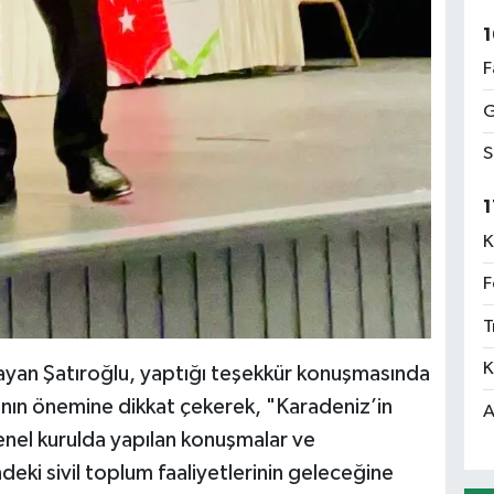
1
F
G
S
1
K
F
T
K
ayan Şatıroğlu, yaptığı teşekkür konuşmasında
anın önemine dikkat çekerek, "Karadeniz’in
A
enel kurulda yapılan konuşmalar ve
eki sivil toplum faaliyetlerinin geleceğine