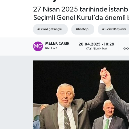
27 Nisan 2025 tarihinde İstanb
Seçimli Genel Kurul’da önemli b
#İsmail Şatıroğlu
#Kastop
#Genel Başkanı
MELEK ÇAKIR
28.04.2025 - 10:29
EDITÖR
YAYINLANMA
GÖ