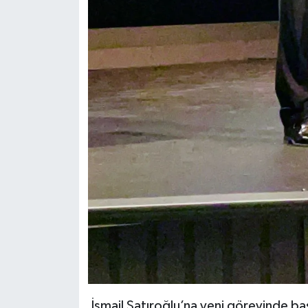
İsmail Şatıroğlu’na yeni görevinde baş