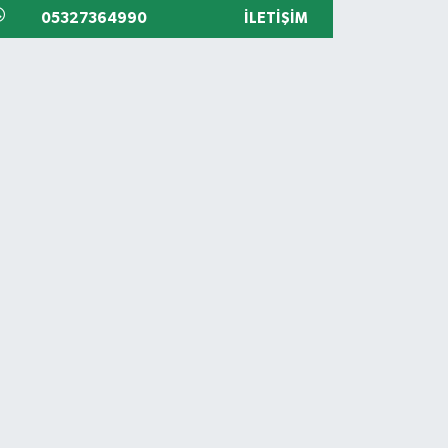
05327364990
İLETIŞIM