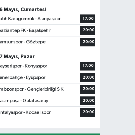
6 Mayıs, Cumartesi
atih Karagümrük - Alanyaspor
17:00
aziantep FK - Başakşehir
20:00
amsunspor - Göztepe
20:00
7 Mayıs, Pazar
ayserispor - Konyaspor
17:00
enerbahçe - Eyüpspor
20:00
rabzonspor - Gençlerbirliği S.K.
20:00
asımpaşa - Galatasaray
20:00
ntalyaspor - Kocaelispor
20:00