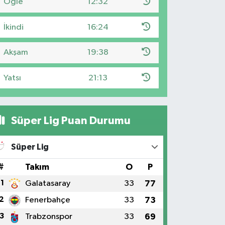
Öğle
12:32
İkindi
16:24
Akşam
19:38
Yatsı
21:13
Süper Lig Puan Durumu
Süper Lig
#
Takım
O
P
1
Galatasaray
33
77
2
Fenerbahçe
33
73
3
Trabzonspor
33
69