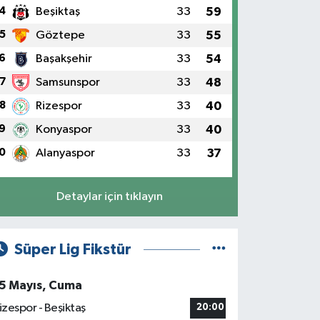
4
Beşiktaş
33
59
5
Göztepe
33
55
6
Başakşehir
33
54
7
Samsunspor
33
48
8
Rizespor
33
40
9
Konyaspor
33
40
0
Alanyaspor
33
37
Detaylar için tıklayın
Süper Lig Fikstür
5 Mayıs, Cuma
izespor - Beşiktaş
20:00