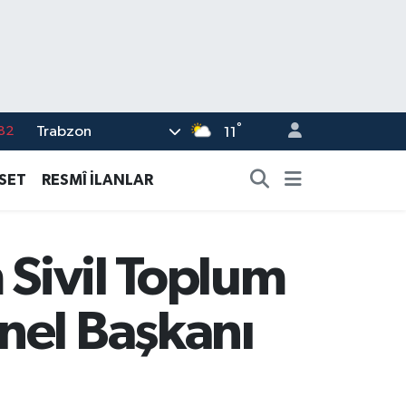
°
Trabzon
02
11
19
ASET
RESMÎ İLANLAR
18
19
 Sivil Toplum
%0
82
nel Başkanı