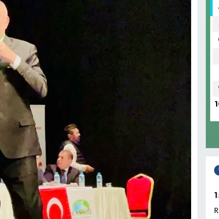
1
1
R