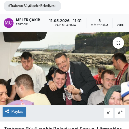
#Trabzon Büyükşehir Belediyesi
MELEK ÇAKIR
11.05.2026 - 11:31
3
EDITÖR
YAYINLANMA
GÖSTERIM
OKUNM
Paylaş
-
+
A
A