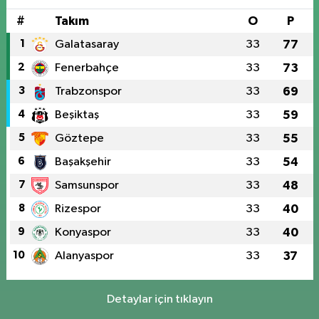
#
Takım
O
P
1
Galatasaray
33
77
2
Fenerbahçe
33
73
3
Trabzonspor
33
69
4
Beşiktaş
33
59
5
Göztepe
33
55
6
Başakşehir
33
54
7
Samsunspor
33
48
8
Rizespor
33
40
9
Konyaspor
33
40
10
Alanyaspor
33
37
Detaylar için tıklayın