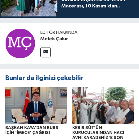
Macerası, 10 Kasım'dan
itibaren sinemalarda seyirciyle
buluşuyo
EDITÖR HAKKINDA
Melek Çakır
Bunlar da ilginizi çekebilir
BAŞKAN KAYA’DAN BURS
KEBİR SÜT’ÜN
İÇİN ‘İMECE’ ÇAĞRISI
KURUCULARINDAN HACI
AVNİ KARADENİZ’E SON