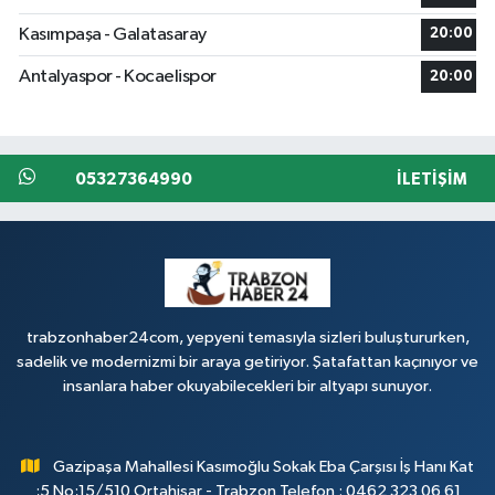
Kasımpaşa - Galatasaray
20:00
Antalyaspor - Kocaelispor
20:00
05327364990
İLETIŞIM
trabzonhaber24com, yepyeni temasıyla sizleri buluştururken,
sadelik ve modernizmi bir araya getiriyor. Şatafattan kaçınıyor ve
insanlara haber okuyabilecekleri bir altyapı sunuyor.
Gazipaşa Mahallesi Kasımoğlu Sokak Eba Çarşısı İş Hanı Kat
;5 No;15/510 Ortahisar - Trabzon Telefon : 0462 323 06 61