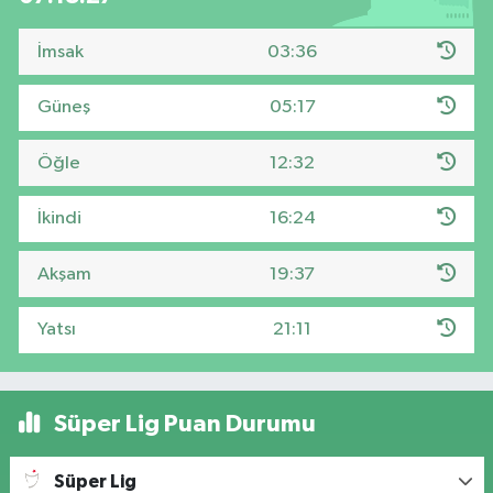
İmsak
03:36
Güneş
05:17
Öğle
12:32
İkindi
16:24
Akşam
19:37
Yatsı
21:11
Süper Lig Puan Durumu
Süper Lig