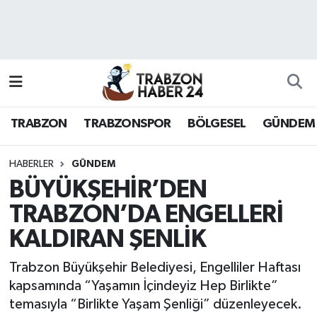
RESMÎ REKLAM
Nöbetçi Eczaneler
Hava Durumu
TRABZON
TRABZONSPOR
BÖLGESEL
GÜNDEM
Namaz Vakitleri
Trafik Durumu
HABERLER
GÜNDEM
BÜYÜKŞEHİR’DEN
Süper Lig Puan Durumu ve Fikstür
TRABZON’DA ENGELLERİ
KALDIRAN ŞENLİK
Tüm Manşetler
Trabzon Büyükşehir Belediyesi, Engelliler Haftası
Son Dakika Haberleri
kapsamında “Yaşamın İçindeyiz Hep Birlikte”
temasıyla “Birlikte Yaşam Şenliği” düzenleyecek.
Haber Arşivi