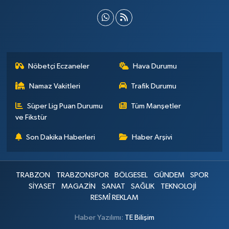
Nöbetçi Eczaneler
Hava Durumu
Namaz Vakitleri
Trafik Durumu
Süper Lig Puan Durumu
Tüm Manşetler
ve Fikstür
Son Dakika Haberleri
Haber Arşivi
TRABZON
TRABZONSPOR
BÖLGESEL
GÜNDEM
SPOR
SİYASET
MAGAZİN
SANAT
SAĞLIK
TEKNOLOJİ
RESMÎ REKLAM
Haber Yazılımı:
TE Bilişim