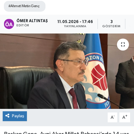
#Ahmet Metin Genç
ÖMER ALTINTAŞ
11.05.2026 - 17:46
3
EDITÖR
YAYINLANMA
GÖSTERIM
O
Paylaş
-
+
A
A