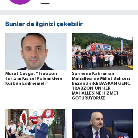
Bunlar da ilginizi çekebilir
Murat Çavga: “Trabzon
Sürmene Kahraman
Turizmi Kişisel Polemiklere
Mahallesi’ne Millet Bahçesi
Kurban Edilmemeli”
kazandırıldı BAŞKAN GENÇ:
TRABZON’UN HER
MAHALLESİNE HİZMET
GÖTÜRÜYORUZ