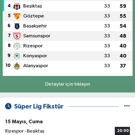
4
Beşiktaş
33
59
5
Göztepe
33
55
6
Başakşehir
33
54
7
Samsunspor
33
48
8
Rizespor
33
40
9
Konyaspor
33
40
10
Alanyaspor
33
37
Detaylar için tıklayın
Süper Lig Fikstür
15 Mayıs, Cuma
Rizespor - Beşiktaş
20:00