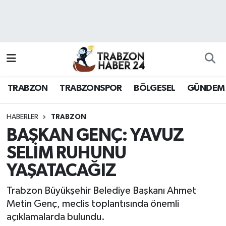
RESMÎ REKLAM
Nöbetçi Eczaneler
Hava Durumu
TRABZON
TRABZONSPOR
BÖLGESEL
GÜNDEM
Namaz Vakitleri
Trafik Durumu
HABERLER
TRABZON
BAŞKAN GENÇ: YAVUZ
Süper Lig Puan Durumu ve Fikstür
SELİM RUHUNU
YAŞATACAĞIZ
Tüm Manşetler
Trabzon Büyükşehir Belediye Başkanı Ahmet
Son Dakika Haberleri
Metin Genç, meclis toplantısında önemli
açıklamalarda bulundu.
Haber Arşivi