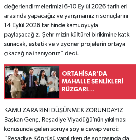
değerlendirmelerimizi 6-10 Eylül 2026 tarihleri
arasında yapacağız ve yarışmamızın sonuçlarını
14 Eylül 2026 tarihinde kamuoyuyla
paylaşacağız. Şehrimizin kültürel birikimine katkı
sunacak, estetik ve vizyoner projelerin ortaya
çıkacağına inanıyoruz” dedi.
ORTAHİSAR'DA
MAHALLE ŞENLİKLERİ
RÜZGARI…
KAMU ZARARINI DÜŞÜNMEK ZORUNDAYIZ
Başkan Genç, Reşadiye Viyadüğü’nün yıkılması
konusunda gelen soruya şöyle cevap verdi:
“Reşadiye Köprüsü yapılırken de sonrasında da