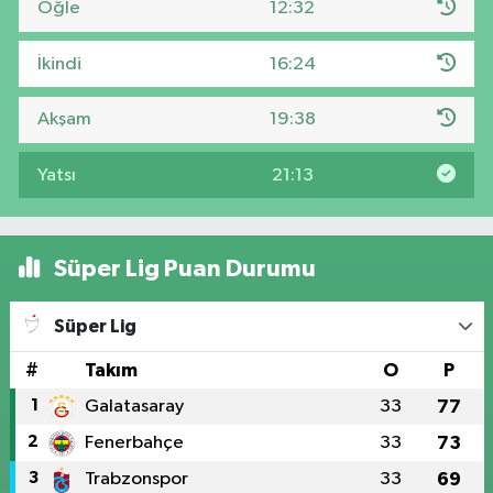
Öğle
12:32
İkindi
16:24
Akşam
19:38
Yatsı
21:13
Süper Lig Puan Durumu
Süper Lig
#
Takım
O
P
1
Galatasaray
33
77
2
Fenerbahçe
33
73
3
Trabzonspor
33
69