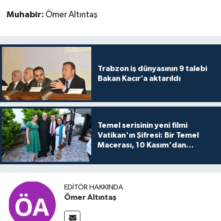
Muhabir:
Ömer Altıntaş
Trabzon iş dünyasının 9 talebi
Bakan Kacır’a aktarıldı
Temel serisinin yeni filmi
Vatikan'ın Şifresi: Bir Temel
Macerası, 10 Kasım'dan
itibaren sinemalarda seyirciyle
buluşuyo
EDITÖR HAKKINDA
Ömer Altıntaş