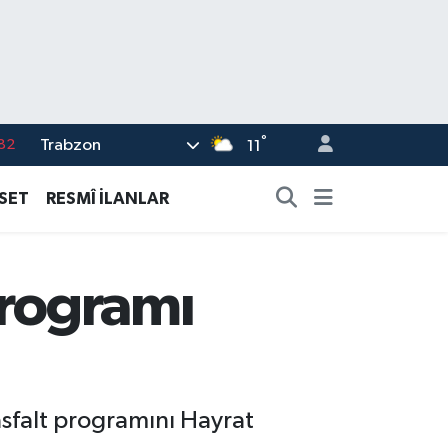
°
Trabzon
02
11
19
ASET
RESMÎ İLANLAR
18
19
Programı
%0
82
sfalt programını Hayrat