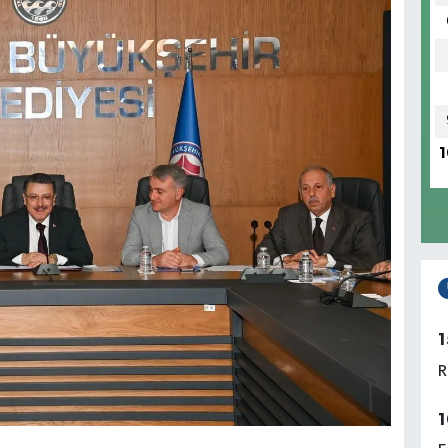
1
1
R
1