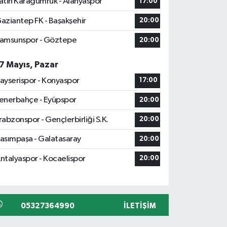
atih Karagümrük - Alanyaspor
17:00
aziantep FK - Başakşehir
20:00
amsunspor - Göztepe
20:00
7 Mayıs, Pazar
ayserispor - Konyaspor
17:00
enerbahçe - Eyüpspor
20:00
rabzonspor - Gençlerbirliği S.K.
20:00
asımpaşa - Galatasaray
20:00
ntalyaspor - Kocaelispor
20:00
05327364990
İLETIŞIM