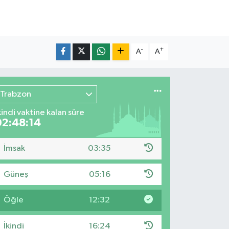
-
+
A
A
Trabzon
kindi vaktine kalan süre
02:48:13
İmsak
03:35
Güneş
05:16
Öğle
12:32
İkindi
16:24