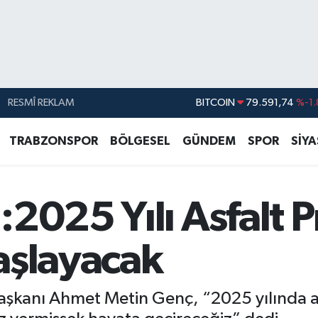
RESMÎ REKLAM
DOLAR
45,43620
%0.
EURO
53,38690
%0.
TRABZONSPOR
BÖLGESEL
GÜNDEM
SPOR
SİY
STERLİN
61,60380
%0.
G.ALTIN
6862,09000
%0.
:2025 Yılı Asfalt 
BİST100
14.598,00
BITCOIN
79.591,74
%-1.
aşlayacak
aşkanı Ahmet Metin Genç, “2025 yılında a