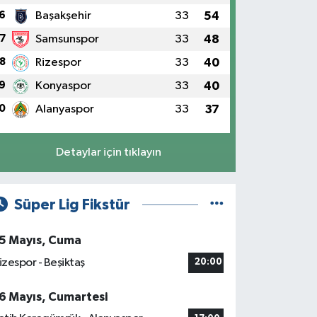
6
Başakşehir
33
54
7
Samsunspor
33
48
8
Rizespor
33
40
9
Konyaspor
33
40
0
Alanyaspor
33
37
Detaylar için tıklayın
Süper Lig Fikstür
5 Mayıs, Cuma
izespor - Beşiktaş
20:00
6 Mayıs, Cumartesi