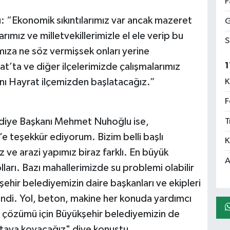
F
: “Ekonomik sıkıntılarımız var ancak mazeret
G
ımız ve milletvekillerimizle el ele verip bu
S
ıza ne söz vermişsek onları yerine
1
’ta ve diğer ilçelerimizde çalışmalarımız
nı Hayrat ilçemizden başlatacağız.”
K
F
lediye Başkanı Mehmet Nuhoğlu ise,
T
 teşekkür ediyorum. Bizim belli başlı
K
 ve arazi yapımız biraz farklı. En büyük
A
lları. Bazı mahallerimizde su problemi olabilir
hir belediyemizin daire başkanları ve ekipleri
ilendi. Yol, beton, makine her konuda yardımcı
nın çözümü için Büyükşehir belediyemizin de
rtaya koyacağız" diye konuştu.