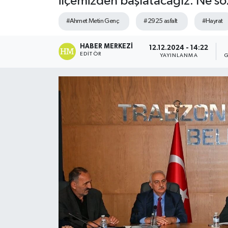
ilçemizden başlatacağız. Ne sö
#Ahmet Metin Genç
#2925 asfalt
#Hayrat
HABER MERKEZI
12.12.2024 - 14:22
EDITÖR
YAYINLANMA
G