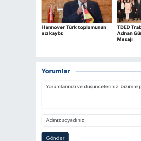
Hannover Türk toplumunun
TDED Trab
acı kaybı:
Adnan Gü
Mesajı
Yorumlar
Gönder