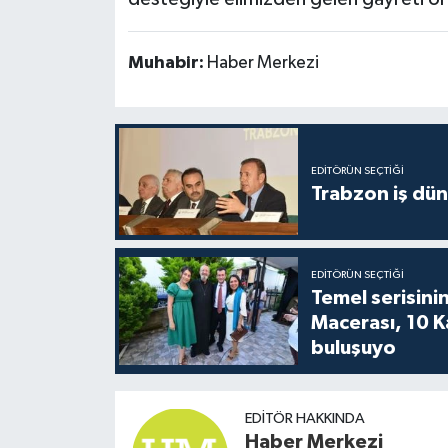
Muhabir:
Haber Merkezi
EDITÖRÜN SEÇTIĞI
Trabzon iş düny
EDITÖRÜN SEÇTIĞI
Temel serisinin
Macerası, 10 K
buluşuyo
EDITÖR HAKKINDA
Haber Merkezi