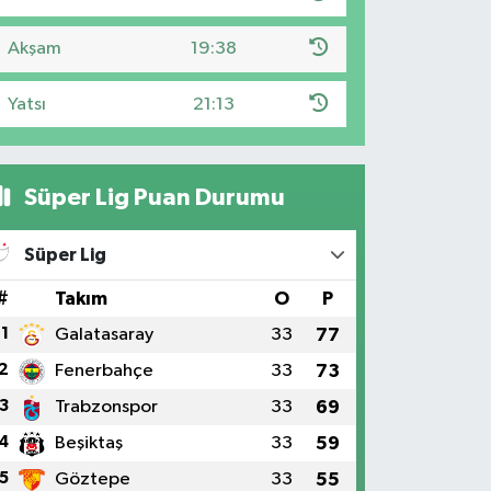
Akşam
19:38
Yatsı
21:13
Süper Lig Puan Durumu
Süper Lig
#
Takım
O
P
1
Galatasaray
33
77
2
Fenerbahçe
33
73
3
Trabzonspor
33
69
4
Beşiktaş
33
59
5
Göztepe
33
55