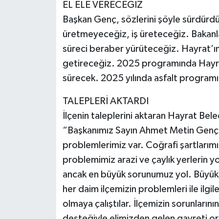
EL ELE VERECEĞİZ
Başkan Genç, sözlerini şöyle sürdürdü
üretmeyeceğiz, iş üreteceğiz. Bakanlar
süreci beraber yürüteceğiz. Hayrat’ım
getireceğiz. 2025 programında Hayrat
sürecek. 2025 yılında asfalt programı
TALEPLERİ AKTARDI
İlçenin taleplerini aktaran Hayrat Be
“Başkanımız Sayın Ahmet Metin Genç’e
problemlerimiz var. Coğrafi şartlarımız
problemimiz arazi ve çaylık yerlerin yo
ancak en büyük sorunumuz yol. Büyükşe
her daim ilçemizin problemleri ile ilg
olmaya çalıştılar. İlçemizin sorunları
desteğiyle elimizden gelen gayreti o