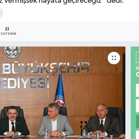
z vermişsek hayata geçireceğiz” dedi.
21
ÖSTERIM
İ