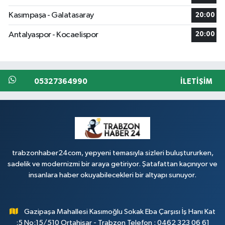
Kasımpaşa - Galatasaray
20:00
Antalyaspor - Kocaelispor
20:00
05327364990
İLETIŞIM
trabzonhaber24com, yepyeni temasıyla sizleri buluştururken,
sadelik ve modernizmi bir araya getiriyor. Şatafattan kaçınıyor ve
insanlara haber okuyabilecekleri bir altyapı sunuyor.
Gazipaşa Mahallesi Kasımoğlu Sokak Eba Çarşısı İş Hanı Kat
;5 No;15/510 Ortahisar - Trabzon Telefon : 0462 323 06 61