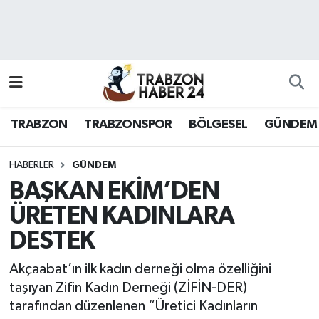
RESMÎ REKLAM
Nöbetçi Eczaneler
Hava Durumu
TRABZON
TRABZONSPOR
BÖLGESEL
GÜNDEM
Namaz Vakitleri
Trafik Durumu
HABERLER
GÜNDEM
BAŞKAN EKİM’DEN
Süper Lig Puan Durumu ve Fikstür
ÜRETEN KADINLARA
DESTEK
Tüm Manşetler
Akçaabat’ın ilk kadın derneği olma özelliğini
Son Dakika Haberleri
taşıyan Zifin Kadın Derneği (ZİFİN-DER)
tarafından düzenlenen “Üretici Kadınların
Haber Arşivi