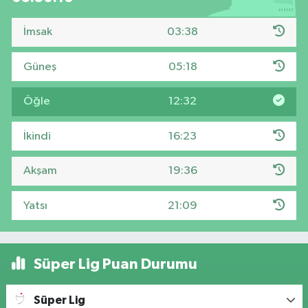
İmsak
03:38
Güneş
05:18
Öğle
12:32
İkindi
16:23
Akşam
19:36
Yatsı
21:09
Süper Lig Puan Durumu
Süper Lig