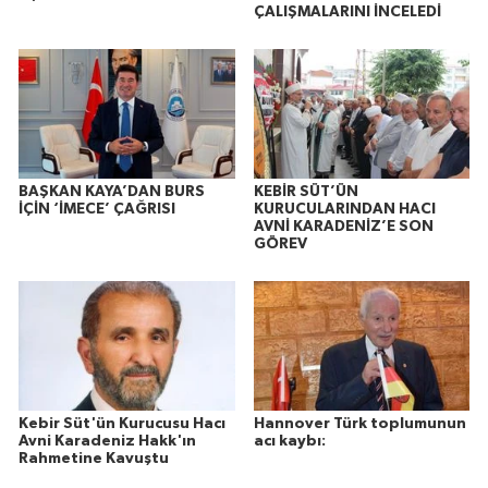
ÇALIŞMALARINI İNCELEDİ
BAŞKAN KAYA’DAN BURS
KEBİR SÜT’ÜN
İÇİN ‘İMECE’ ÇAĞRISI
KURUCULARINDAN HACI
AVNİ KARADENİZ’E SON
GÖREV
Kebir Süt'ün Kurucusu Hacı
Hannover Türk toplumunun
Avni Karadeniz Hakk'ın
acı kaybı:
Rahmetine Kavuştu