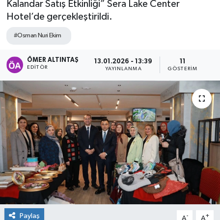
Kalandar Satış Etkinliği” Sera Lake Center
Hotel’de gerçekleştirildi.
#Osman Nuri Ekim
ÖMER ALTINTAŞ
13.01.2026 - 13:39
11
EDITÖR
YAYINLANMA
GÖSTERIM
Paylaş
-
+
A
A