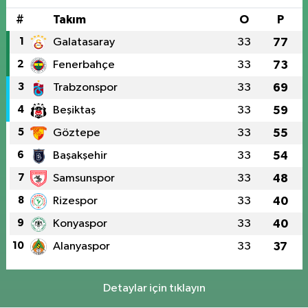
#
Takım
O
P
1
Galatasaray
33
77
2
Fenerbahçe
33
73
3
Trabzonspor
33
69
4
Beşiktaş
33
59
5
Göztepe
33
55
6
Başakşehir
33
54
7
Samsunspor
33
48
8
Rizespor
33
40
9
Konyaspor
33
40
10
Alanyaspor
33
37
Detaylar için tıklayın