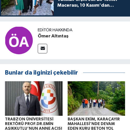
Macerası, 10 Kasım'dan
itibaren sinemalarda seyirciyle
buluşuyo
EDITÖR HAKKINDA
Ömer Altıntaş
Bunlar da ilginizi çekebilir
TRABZON ÜNİVERSİTESİ
BAŞKAN EKİM, KARAÇAYIR
REKTÖRÜ PROF.DR.EMİN
MAHALLESİ’NDE DEVAM
AŞIKKUTLU’NUN ANNE ACISI
EDEN KURU BETON YOL