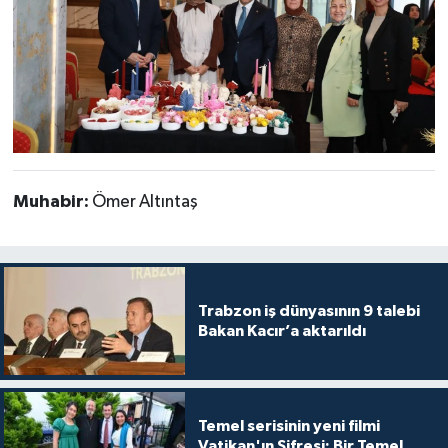
Muhabir:
Ömer Altıntaş
Trabzon iş dünyasının 9 talebi
Bakan Kacır’a aktarıldı
Temel serisinin yeni filmi
Vatikan'ın Şifresi: Bir Temel