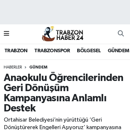
RESMÎ REKLAM
Nöbetçi Eczaneler
Hava Durumu
TRABZON
TRABZONSPOR
BÖLGESEL
GÜNDEM
Namaz Vakitleri
Trafik Durumu
HABERLER
GÜNDEM
Anaokulu Öğrencilerinden
Süper Lig Puan Durumu ve Fikstür
Geri Dönüşüm
Kampanyasına Anlamlı
Tüm Manşetler
Destek
Son Dakika Haberleri
Ortahisar Belediyesi’nin yürüttüğü ‘Geri
Haber Arşivi
Dönüştürerek Engelleri Aşıyoruz’ kampanyasına