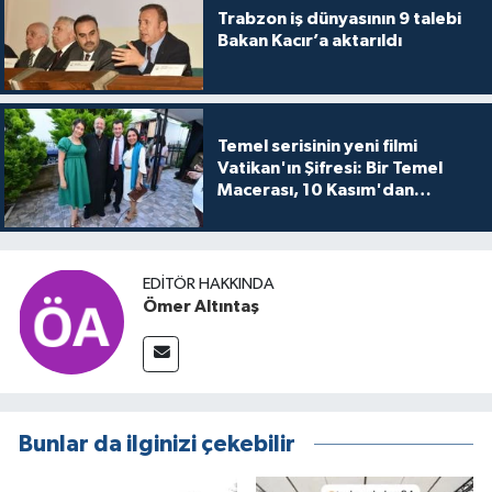
Trabzon iş dünyasının 9 talebi
Bakan Kacır’a aktarıldı
Temel serisinin yeni filmi
Vatikan'ın Şifresi: Bir Temel
Macerası, 10 Kasım'dan
itibaren sinemalarda seyirciyle
buluşuyo
EDITÖR HAKKINDA
Ömer Altıntaş
Bunlar da ilginizi çekebilir