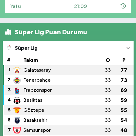
Yatsı
21:09
Süper Lig Puan Durumu
Süper Lig
#
Takım
O
P
1
Galatasaray
33
77
2
Fenerbahçe
33
73
3
Trabzonspor
33
69
4
Beşiktaş
33
59
5
Göztepe
33
55
6
Başakşehir
33
54
7
Samsunspor
33
48