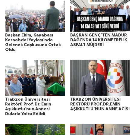
Başkan Ekim, Kayabaşı
BAŞKAN GENÇ’TEN MADUR
Karaabdal Yaylası’nda
DAĞI’NDA 14 KİLOMETRELİK
Gelenek Coşkusuna Ortak
ASFALT MÜJDESİ
Oldu
Trabzon Üniversitesi
TRABZON ÜNİVERSİTESİ
Rektörü Prof. Dr. Emin
REKTÖRÜ PROF.DR.EMİN
Aşıkkutlu’nun Annesi
AŞIKKUTLU’NUN ANNE ACISI
Dularla Yolcu Edildi