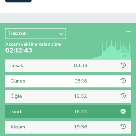
Trabzon
Akşam vaktine kalan süre
02:12:43
İmsak
03:38
Güneş
05:18
Öğle
12:32
İkindi
16:23
Akşam
19:36