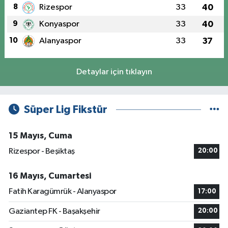
8
Rizespor
33
40
9
Konyaspor
33
40
10
Alanyaspor
33
37
Detaylar için tıklayın
Süper Lig Fikstür
15 Mayıs, Cuma
Rizespor - Beşiktaş
20:00
16 Mayıs, Cumartesi
Fatih Karagümrük - Alanyaspor
17:00
Gaziantep FK - Başakşehir
20:00