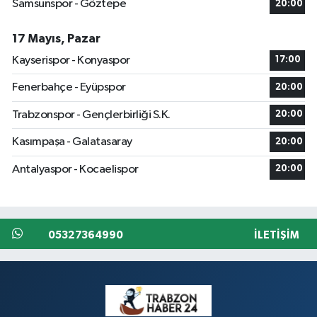
Samsunspor - Göztepe
20:00
17 Mayıs, Pazar
Kayserispor - Konyaspor
17:00
Fenerbahçe - Eyüpspor
20:00
Trabzonspor - Gençlerbirliği S.K.
20:00
Kasımpaşa - Galatasaray
20:00
Antalyaspor - Kocaelispor
20:00
05327364990
İLETIŞIM