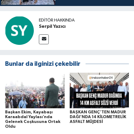
itibaren sinemalarda seyirciyle
buluşuyo
EDITÖR HAKKINDA
Serpil Yazıcı
Bunlar da ilginizi çekebilir
Başkan Ekim, Kayabaşı
BAŞKAN GENÇ’TEN MADUR
Karaabdal Yaylası’nda
DAĞI’NDA 14 KİLOMETRELİK
Gelenek Coşkusuna Ortak
ASFALT MÜJDESİ
Oldu