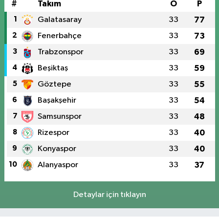
#
Takım
O
P
1
Galatasaray
33
77
2
Fenerbahçe
33
73
3
Trabzonspor
33
69
4
Beşiktaş
33
59
5
Göztepe
33
55
6
Başakşehir
33
54
7
Samsunspor
33
48
8
Rizespor
33
40
9
Konyaspor
33
40
10
Alanyaspor
33
37
Detaylar için tıklayın