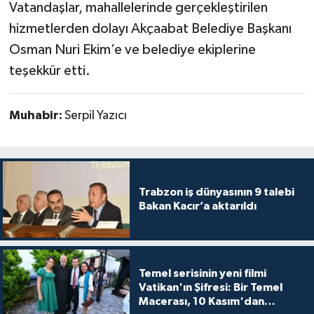
Vatandaşlar, mahallelerinde gerçekleştirilen
hizmetlerden dolayı Akçaabat Belediye Başkanı
Osman Nuri Ekim’e ve belediye ekiplerine
teşekkür etti.
Muhabir:
Serpil Yazıcı
Trabzon iş dünyasının 9 talebi
Bakan Kacır’a aktarıldı
Temel serisinin yeni filmi
Vatikan'ın Şifresi: Bir Temel
Macerası, 10 Kasım'dan