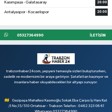
Kasımpaşa - Galatasaray
20:00
Antalyaspor - Kocaelispor
20:00
05327364990
İLETIŞIM
trabzonhaber24com, yepyeni temasıyla sizleri buluştururken,
sadelik ve modernizmi bir araya getiriyor. Şatafattan kaçınıyor ve
insanlara haber okuyabilecekleri bir altyapı sunuyor.
Gazipaşa Mahallesi Kasımoğlu Sokak Eba Çarşısı İş Hanı Kat
;5 No;15/510 Ortahisar - Trabzon Telefon : 0462 323 06 61
Whatsapp 05327364990