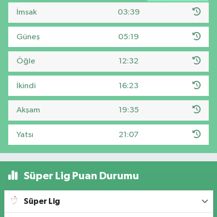
İmsak
03:39
Güneş
05:19
Öğle
12:32
İkindi
16:23
Akşam
19:35
Yatsı
21:07
Süper Lig Puan Durumu
Süper Lig