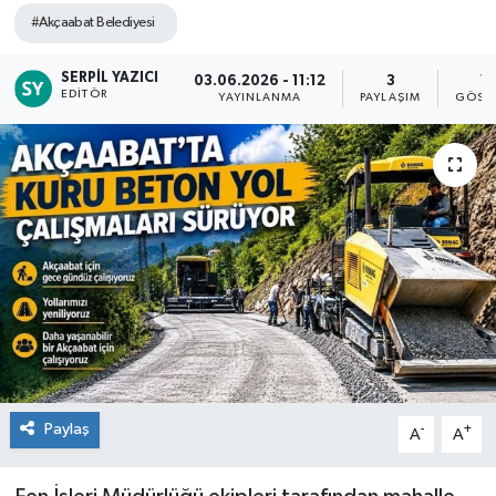
#Akçaabat Belediyesi
SERPIL YAZICI
03.06.2026 - 11:12
3
1
EDITÖR
YAYINLANMA
PAYLAŞIM
GÖST
Paylaş
-
+
A
A