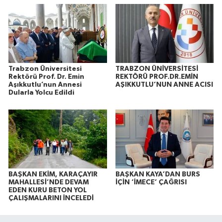
Trabzon Üniversitesi
TRABZON ÜNİVERSİTESİ
Rektörü Prof. Dr. Emin
REKTÖRÜ PROF.DR.EMİN
Aşıkkutlu’nun Annesi
AŞIKKUTLU’NUN ANNE ACISI
Dularla Yolcu Edildi
BAŞKAN EKİM, KARAÇAYIR
BAŞKAN KAYA’DAN BURS
MAHALLESİ’NDE DEVAM
İÇİN ‘İMECE’ ÇAĞRISI
EDEN KURU BETON YOL
ÇALIŞMALARINI İNCELEDİ