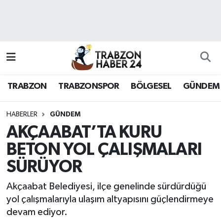
RESMÎ REKLAM
Nöbetçi Eczaneler
Hava Durumu
TRABZON
TRABZONSPOR
BÖLGESEL
GÜNDEM
Namaz Vakitleri
Trafik Durumu
HABERLER
GÜNDEM
AKÇAABAT’TA KURU
Süper Lig Puan Durumu ve Fikstür
BETON YOL ÇALIŞMALARI
SÜRÜYOR
Tüm Manşetler
Akçaabat Belediyesi, ilçe genelinde sürdürdüğü
Son Dakika Haberleri
yol çalışmalarıyla ulaşım altyapısını güçlendirmeye
devam ediyor.
Haber Arşivi