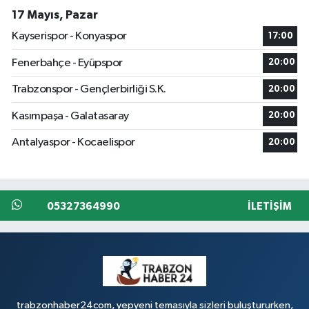
17 Mayıs, Pazar
Kayserispor - Konyaspor
17:00
Fenerbahçe - Eyüpspor
20:00
Trabzonspor - Gençlerbirliği S.K.
20:00
Kasımpaşa - Galatasaray
20:00
Antalyaspor - Kocaelispor
20:00
05327364990
İLETIŞIM
trabzonhaber24com, yepyeni temasıyla sizleri buluştururken,