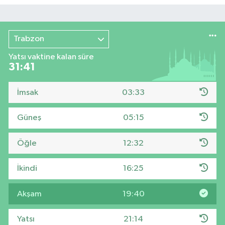
Trabzon
Yatsı vaktine kalan süre
31:39
İmsak
03:33
Güneş
05:15
Öğle
12:32
İkindi
16:25
Akşam
19:40
Yatsı
21:14