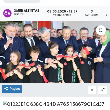
ÖMER ALTINTAŞ
08.05.2026 - 12:57
3
EDITÖR
YAYINLANMA
PAYLAŞIM
GÖ
Paylaş
-
+
A
A