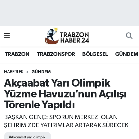
RESMÎ REKLAM
Nöbetçi Eczaneler
Hava Durumu
TRABZON
TRABZONSPOR
BÖLGESEL
GÜNDEM
Namaz Vakitleri
Trafik Durumu
HABERLER
GÜNDEM
Akçaabat Yarı Olimpik
Süper Lig Puan Durumu ve Fikstür
Yüzme Havuzu’nun Açılışı
Törenle Yapıldı
Tüm Manşetler
BAŞKAN GENÇ: SPORUN MERKEZİ OLAN
Son Dakika Haberleri
ŞEHRİMİZDE YATIRIMLAR ARTARAK SÜRECEK
Haber Arşivi
#Akçaabat yarı olimpik