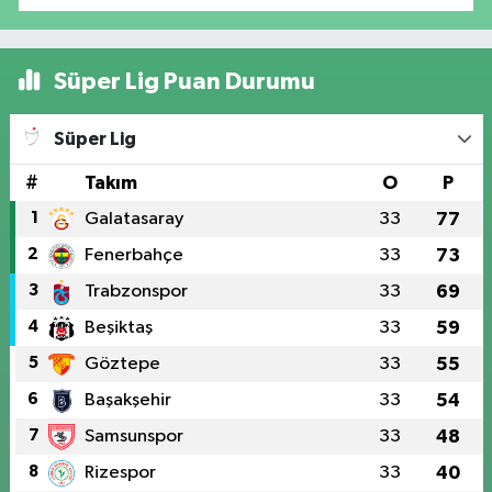
Süper Lig Puan Durumu
Süper Lig
#
Takım
O
P
1
Galatasaray
33
77
2
Fenerbahçe
33
73
3
Trabzonspor
33
69
4
Beşiktaş
33
59
5
Göztepe
33
55
6
Başakşehir
33
54
7
Samsunspor
33
48
8
Rizespor
33
40