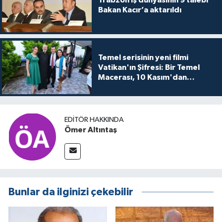
Trabzon iş dünyasının 9 talebi
Bakan Kacır’a aktarıldı
Temel serisinin yeni filmi
Vatikan'ın Şifresi: Bir Temel
Macerası, 10 Kasım'dan
itibaren sinemalarda seyirciyle
buluşuyo
EDITÖR HAKKINDA
Ömer Altıntaş
Bunlar da ilginizi çekebilir