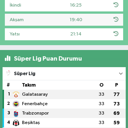
İkindi
16:25
Akşam
19:40
Yatsı
21:14
Süper Lig Puan Durumu
Süper Lig
#
Takım
O
P
1
Galatasaray
33
77
2
Fenerbahçe
33
73
3
Trabzonspor
33
69
4
Beşiktaş
33
59