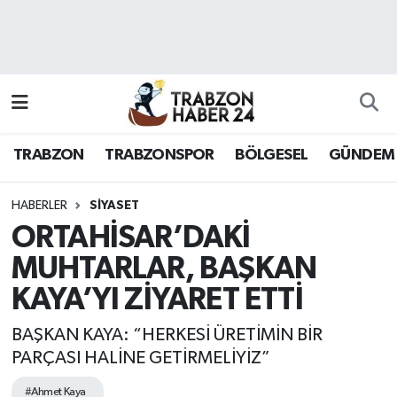
RESMÎ REKLAM
Nöbetçi Eczaneler
Hava Durumu
TRABZON
TRABZONSPOR
BÖLGESEL
GÜNDEM
Namaz Vakitleri
Trafik Durumu
HABERLER
SİYASET
ORTAHİSAR’DAKİ
Süper Lig Puan Durumu ve Fikstür
MUHTARLAR, BAŞKAN
KAYA’YI ZİYARET ETTİ
Tüm Manşetler
BAŞKAN KAYA: “HERKESİ ÜRETİMİN BİR
Son Dakika Haberleri
PARÇASI HALİNE GETİRMELİYİZ”
Haber Arşivi
#Ahmet Kaya