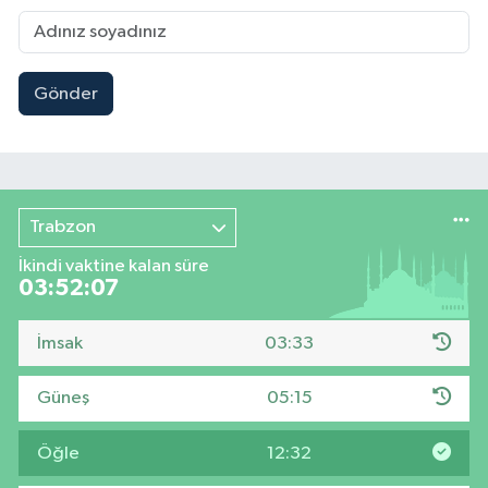
Gönder
Trabzon
İkindi vaktine kalan süre
03:52:06
İmsak
03:33
Güneş
05:15
Öğle
12:32