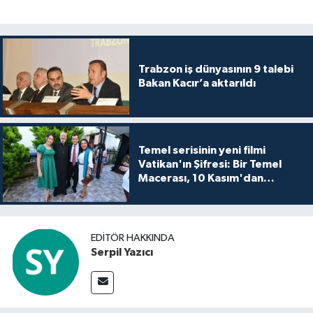
Trabzon iş dünyasının 9 talebi
Bakan Kacır’a aktarıldı
Temel serisinin yeni filmi
Vatikan'ın Şifresi: Bir Temel
Macerası, 10 Kasım'dan
itibaren sinemalarda seyirciyle
buluşuyo
EDITÖR HAKKINDA
Serpil Yazıcı