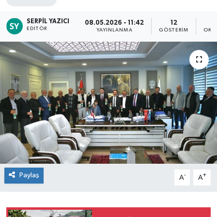
SERPIL YAZICI
08.05.2026 - 11:42
12
EDITÖR
YAYINLANMA
GÖSTERIM
OKU
Paylaş
-
+
A
A