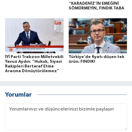
“KARADENİZ’İN EMEĞİNİ
SÖMÜRMEYİN, FINDIK TABA
İYİ Parti Trabzon Milletvekili
Türkiye’de fiyatı düşen tek
Yavuz Aydın: “Hukuk, Siyasi
ürün; FINDIK!
Rakipleri Bertaraf Etme
Aracına Dönüştürülemez”
Yorumlar