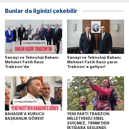
Bunlar da ilginizi çekebilir
Sanayi ve Teknoloji Bakanı
Sanayi ve Teknoloji Bakanı
Mehmet Fatih Kacır
Mehmet Fatih Kacır yarın
Trabzon’da
Trabzon'a geliyor!
BAHADIR’A KURUCU
YENİ PARTİ TRABZON
BAŞKANLIK GÖREVİ
MİLLETVEKİLİ SİBEL
SUİÇMEZ, TBMM’DEN
İKTİDARA SESLENDİ: