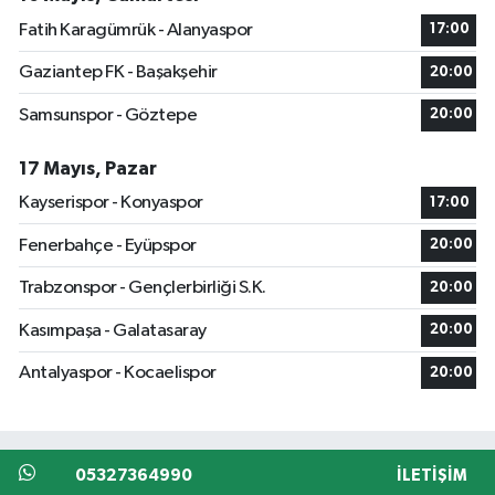
Fatih Karagümrük - Alanyaspor
17:00
Gaziantep FK - Başakşehir
20:00
Samsunspor - Göztepe
20:00
17 Mayıs, Pazar
Kayserispor - Konyaspor
17:00
Fenerbahçe - Eyüpspor
20:00
Trabzonspor - Gençlerbirliği S.K.
20:00
Kasımpaşa - Galatasaray
20:00
Antalyaspor - Kocaelispor
20:00
05327364990
İLETIŞIM