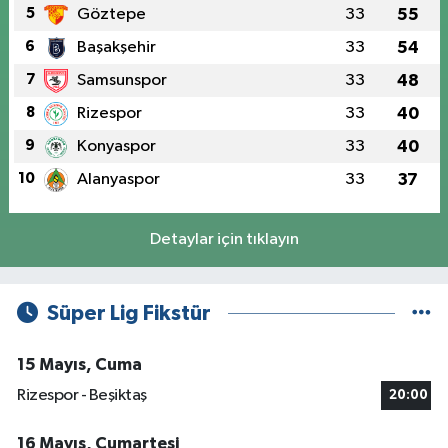
5
Göztepe
33
55
6
Başakşehir
33
54
7
Samsunspor
33
48
8
Rizespor
33
40
9
Konyaspor
33
40
10
Alanyaspor
33
37
Detaylar için tıklayın
Süper Lig Fikstür
15 Mayıs, Cuma
Rizespor - Beşiktaş
20:00
16 Mayıs, Cumartesi