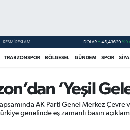
RESMÎ REKLAM
DOLAR
45,43620
%0.
EURO
53,38690
%0.
TRABZONSPOR
BÖLGESEL
GÜNDEM
SPOR
SİY
STERLİN
61,60380
%0.
G.ALTIN
6862,09000
%0.
zon’dan ‘Yeşil Gel
BİST100
14.598,00
BITCOIN
79.591,74
%-1.
samında AK Parti Genel Merkez Çevre ve Şe
rkiye genelinde eş zamanlı basın açıklama