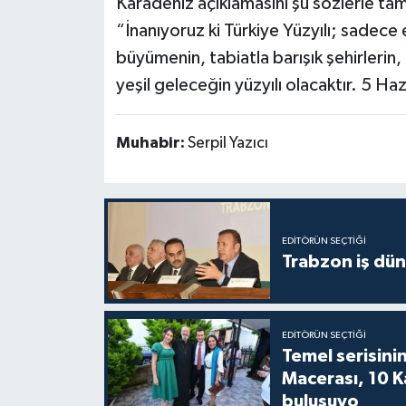
Karadeniz açıklamasını şu sözlerle ta
“İnanıyoruz ki Türkiye Yüzyılı; sadec
büyümenin, tabiatla barışık şehirlerin, 
yeşil geleceğin yüzyılı olacaktır. 5 H
Muhabir:
Serpil Yazıcı
EDITÖRÜN SEÇTIĞI
Trabzon iş düny
EDITÖRÜN SEÇTIĞI
Temel serisinin
Macerası, 10 K
buluşuyo