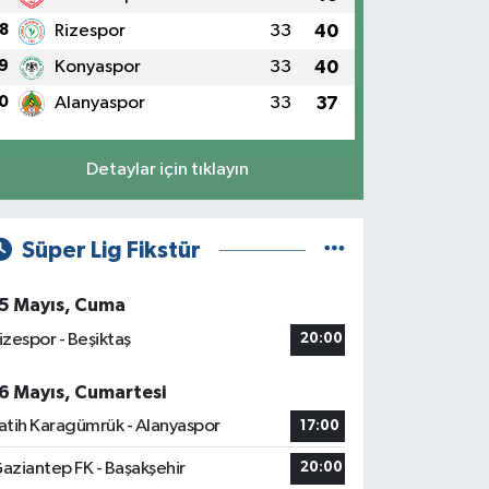
8
Rizespor
33
40
9
Konyaspor
33
40
0
Alanyaspor
33
37
Detaylar için tıklayın
Süper Lig Fikstür
5 Mayıs, Cuma
izespor - Beşiktaş
20:00
6 Mayıs, Cumartesi
atih Karagümrük - Alanyaspor
17:00
aziantep FK - Başakşehir
20:00