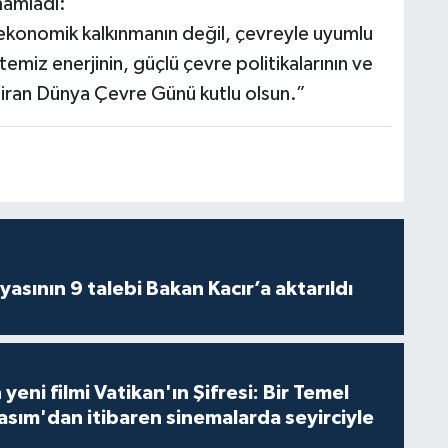
mamladı:
e ekonomik kalkınmanın değil, çevreyle uyumlu
temiz enerjinin, güçlü çevre politikalarının ve
aziran Dünya Çevre Günü kutlu olsun.”
asının 9 talebi Bakan Kacır’a aktarıldı
 yeni filmi Vatikan'ın Şifresi: Bir Temel
asım'dan itibaren sinemalarda seyirciyle