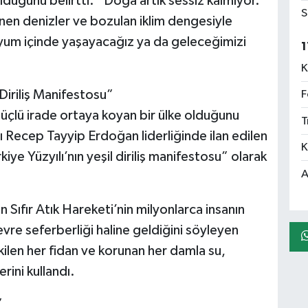
lduğunu belirtti. “Doğa artık sessiz kalmıyor.
S
enen denizler ve bozulan iklim dengesiyle
 uyum içinde yaşayacağız ya da geleceğimizi
1
K
Diriliş Manifestosu”
F
güçlü irade ortaya koyan bir ülke olduğunu
T
Recep Tayyip Erdoğan liderliğinde ilan edilen
K
ye Yüzyılı’nın yeşil diriliş manifestosu” olarak
A
ıfır Atık Hareketi’nin milyonlarca insanın
vre seferberliği haline geldiğini söyleyen
kilen her fidan ve korunan her damla su,
rini kullandı.
”