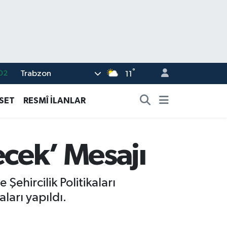
°
Trabzon
02
11
19
ASET
RESMÎ İLANLAR
18
19
ecek’ Mesajı
%0
82
hircilik Politikaları
ları yapıldı.