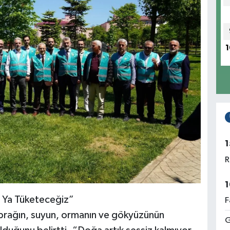
1
1
R
1
z Ya Tüketeceğiz”
F
rağın, suyun, ormanın ve gökyüzünün
G