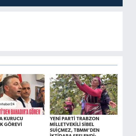
A KURUCU
YENİ PARTİ TRABZON
K GÖREVİ
MİLLETVEKİLİ SİBEL
SUİÇMEZ, TBMM’DEN
İKTİDARA SESLENDİ: