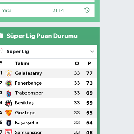
Yatsı
21:14
Süper Lig Puan Durumu
Süper Lig
#
Takım
O
P
1
Galatasaray
33
77
2
Fenerbahçe
33
73
3
Trabzonspor
33
69
4
Beşiktaş
33
59
5
Göztepe
33
55
6
Başakşehir
33
54
7
Samsunspor
33
48