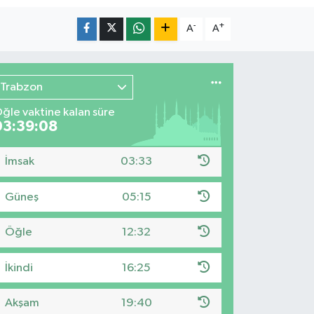
-
+
A
A
Trabzon
ğle vaktine kalan süre
03:39:06
İmsak
03:33
Güneş
05:15
Öğle
12:32
İkindi
16:25
Akşam
19:40