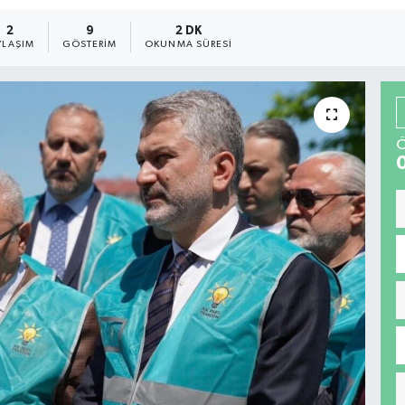
2
9
2 DK
YLAŞIM
GÖSTERIM
OKUNMA SÜRESI
Ö