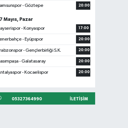
amsunspor - Göztepe
20:00
7 Mayıs, Pazar
ayserispor - Konyaspor
17:00
enerbahçe - Eyüpspor
20:00
rabzonspor - Gençlerbirliği S.K.
20:00
asımpaşa - Galatasaray
20:00
ntalyaspor - Kocaelispor
20:00
05327364990
İLETIŞIM