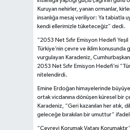
insanlığa yaptığı güçlü çağrının günü o
Kuruyan nehirler, yanan ormanlar, kirl
insanlığa mesaj veriliyor: Ya tabiatla
kendi ellerimizle tüketeceğiz” dedi.
“2053 Net Sıfır Emisyon Hedefi Yeşil 
Türkiye’nin çevre ve iklim konusunda 
vurgulayan Karadeniz, Cumhurbaşkanı 
2053 Net Sıfır Emisyon Hedefi’ni “Türki
nitelendirdi.
Emine Erdoğan himayelerinde büyüyen S
ortak vicdanına dönüşen küresel bir çe
Karadeniz, “Geri kazanılan her atık, di
geleceğe bırakılan bir umuttur” ifadele
“Çevreyi Korumak Vatanı Korumaktır