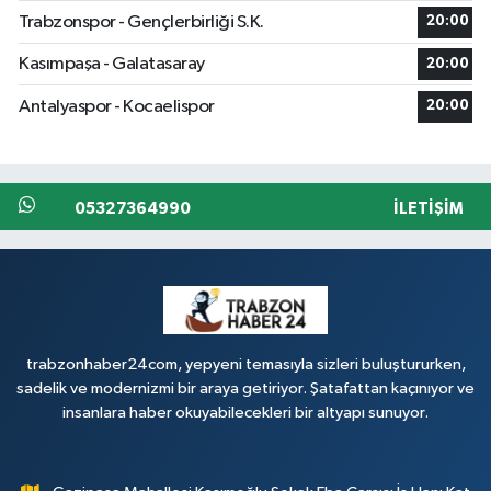
Trabzonspor - Gençlerbirliği S.K.
20:00
Kasımpaşa - Galatasaray
20:00
Antalyaspor - Kocaelispor
20:00
05327364990
İLETIŞIM
trabzonhaber24com, yepyeni temasıyla sizleri buluştururken,
sadelik ve modernizmi bir araya getiriyor. Şatafattan kaçınıyor ve
insanlara haber okuyabilecekleri bir altyapı sunuyor.