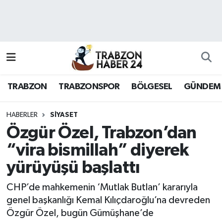
RESMÎ REKLAM
Nöbetçi Eczaneler
Hava Durumu
TRABZON
TRABZONSPOR
BÖLGESEL
GÜNDEM
Namaz Vakitleri
Trafik Durumu
HABERLER
SİYASET
Özgür Özel, Trabzon’dan
Süper Lig Puan Durumu ve Fikstür
“vira bismillah” diyerek
yürüyüşü başlattı
Tüm Manşetler
CHP’de mahkemenin ‘Mutlak Butlan’ kararıyla
Son Dakika Haberleri
genel başkanlığı Kemal Kılıçdaroğlu’na devreden
Özgür Özel, bugün Gümüşhane’de
Haber Arşivi