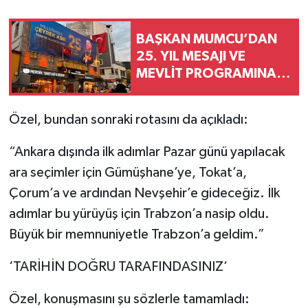
BAŞKAN MUMCU’DAN
25. YIL MESAJI VE
MEVLİT PROGRAMINA
DAVET
Özel, bundan sonraki rotasını da açıkladı:
“Ankara dışında ilk adımlar Pazar günü yapılacak
ara seçimler için Gümüşhane’ye, Tokat’a,
Çorum’a ve ardından Nevşehir’e gideceğiz. İlk
adımlar bu yürüyüş için Trabzon’a nasip oldu.
Büyük bir memnuniyetle Trabzon’a geldim.”
‘TARİHİN DOĞRU TARAFINDASINIZ’
Özel, konuşmasını şu sözlerle tamamladı: