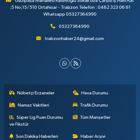
Gazipaşa Mahallesi Kasımoğlu Sokak Eba Çarşısı İş Hanı Kat
;5 No;15/510 Ortahisar - Trabzon Telefon : 0462 323 06 61
Whatsapp 05327364990
05327364990
trabzonhaber24@gmail.com
Nöbetçi Eczaneler
Hava Durumu
Namaz Vakitleri
Trafik Durumu
Süper Lig Puan Durumu
Tüm Manşetler
ve Fikstür
Son Dakika Haberleri
Haber Arşivi