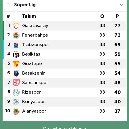
Süper Lig
#
Takım
O
P
1
Galatasaray
33
77
2
Fenerbahçe
33
73
3
Trabzonspor
33
69
4
Beşiktaş
33
59
5
Göztepe
33
55
6
Başakşehir
33
54
7
Samsunspor
33
48
8
Rizespor
33
40
9
Konyaspor
33
40
10
Alanyaspor
33
37
Detaylar için tıklayın