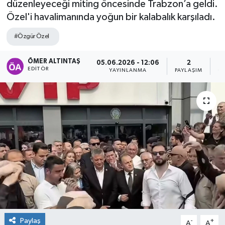
düzenleyeceği miting öncesinde Trabzon’a geldi.
Özel'i havalimanında yoğun bir kalabalık karşıladı.
#Özgür Özel
ÖMER ALTINTAŞ
05.06.2026 - 12:06
2
EDITÖR
YAYINLANMA
PAYLAŞIM
G
Paylaş
-
+
A
A