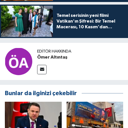
Temel serisinin yeni filmi
Vatikan'ın Şifresi: Bir Temel
Macerası, 10 Kasım'dan
itibaren sinemalarda seyirciyle
buluşuyo
EDITÖR HAKKINDA
Ömer Altıntaş
Bunlar da ilginizi çekebilir