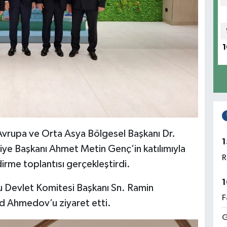
1
Avrupa ve Orta Asya Bölgesel Başkanı Dr.
1
iye Başkanı Ahmet Metin Genç’in katılımıyla
R
dirme toplantısı gerçekleştirdi.
1
 Devlet Komitesi Başkanı Sn. Ramin
F
 Ahmedov’u ziyaret etti.
G