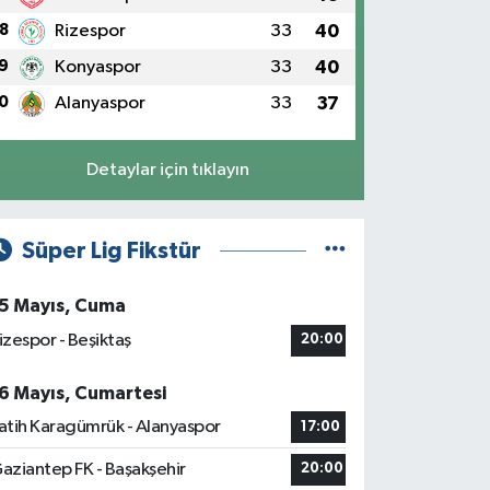
8
Rizespor
33
40
9
Konyaspor
33
40
0
Alanyaspor
33
37
Detaylar için tıklayın
Süper Lig Fikstür
5 Mayıs, Cuma
izespor - Beşiktaş
20:00
6 Mayıs, Cumartesi
atih Karagümrük - Alanyaspor
17:00
aziantep FK - Başakşehir
20:00