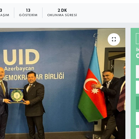
3
13
2 DK
LAŞIM
GÖSTERIM
OKUNMA SÜRESI
İ