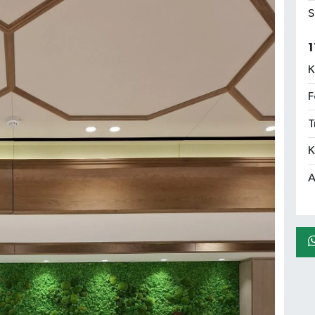
S
1
K
F
T
K
A