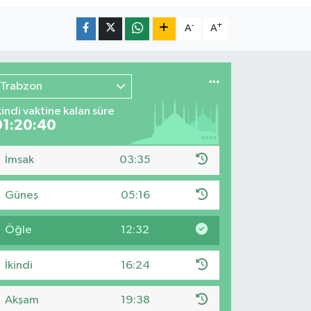
-
+
A
A
Trabzon
kindi vaktine kalan süre
01:20:38
İmsak
03:35
Güneş
05:16
Öğle
12:32
İkindi
16:24
Akşam
19:38