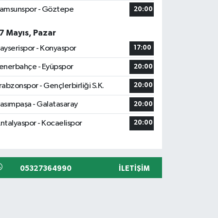
amsunspor - Göztepe
20:00
7 Mayıs, Pazar
ayserispor - Konyaspor
17:00
enerbahçe - Eyüpspor
20:00
rabzonspor - Gençlerbirliği S.K.
20:00
asımpaşa - Galatasaray
20:00
ntalyaspor - Kocaelispor
20:00
05327364990
İLETIŞIM