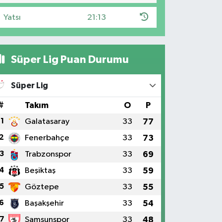
Yatsı
21:13
Süper Lig Puan Durumu
Süper Lig
#
Takım
O
P
1
Galatasaray
33
77
2
Fenerbahçe
33
73
3
Trabzonspor
33
69
4
Beşiktaş
33
59
5
Göztepe
33
55
6
Başakşehir
33
54
7
Samsunspor
33
48