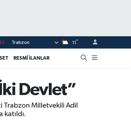
°
Trabzon
02
11
19
ASET
RESMÎ İLANLAR
18
19
İki Devlet”
%0
82
Trabzon Milletvekili Adil
katıldı.