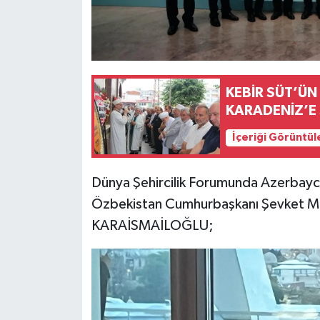
KEBİR SÜT’ÜN
KARADENİZ’E
İçeriği Görüntül
Dünya Şehircilik Forumunda Azerbay
Özbekistan Cumhurbaşkanı Şevket MİR
KARAİSMAİLOĞLU;