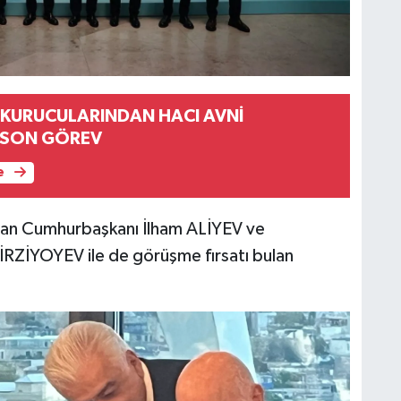
 KURUCULARINDAN HACI AVNİ
 SON GÖREV
e
can Cumhurbaşkanı İlham ALİYEV ve
ZİYOYEV ile de görüşme fırsatı bulan