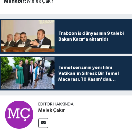
Muhabir:
Melek Çakır
Trabzon iş dünyasının 9 talebi
Bakan Kacır’a aktarıldı
Temel serisinin yeni filmi
Vatikan'ın Şifresi: Bir Temel
Macerası, 10 Kasım'dan
itibaren sinemalarda seyirciyle
buluşuyo
EDITÖR HAKKINDA
Melek Çakır