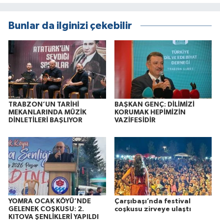
Bunlar da ilginizi çekebilir
TRABZON’UN TARİHİ
BAŞKAN GENÇ: DİLİMİZİ
MEKANLARINDA MÜZİK
KORUMAK HEPİMİZİN
DİNLETİLERİ BAŞLIYOR
VAZİFESİDİR
YOMRA OCAK KÖYÜ’NDE
Çarşıbaşı’nda festival
GELENEK COŞKUSU: 2.
coşkusu zirveye ulaştı
KITOVA ŞENLİKLERİ YAPILDI