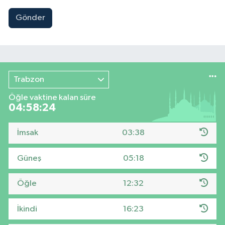
Gönder
Trabzon
Öğle vaktine kalan süre
04:58:23
İmsak
03:38
Güneş
05:18
Öğle
12:32
İkindi
16:23