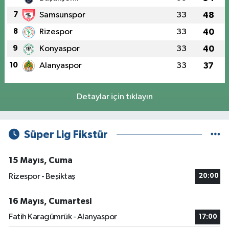
7
Samsunspor
33
48
8
Rizespor
33
40
9
Konyaspor
33
40
10
Alanyaspor
33
37
Detaylar için tıklayın
Süper Lig Fikstür
15 Mayıs, Cuma
Rizespor - Beşiktaş
20:00
16 Mayıs, Cumartesi
Fatih Karagümrük - Alanyaspor
17:00