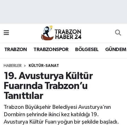
RESMÎ REKLAM
Nöbetçi Eczaneler
Hava Durumu
TRABZON
TRABZONSPOR
BÖLGESEL
GÜNDEM
Namaz Vakitleri
Trafik Durumu
HABERLER
KÜLTÜR-SANAT
19. Avusturya Kültür
Süper Lig Puan Durumu ve Fikstür
Fuarında Trabzon’u
Tanıttılar
Tüm Manşetler
Trabzon Büyükşehir Belediyesi Avusturya’nın
Son Dakika Haberleri
Dornbirn şehrinde ikinci kez katıldığı 19.
Avusturya Kültür Fuarı yoğun bir şekilde başladı.
Haber Arşivi