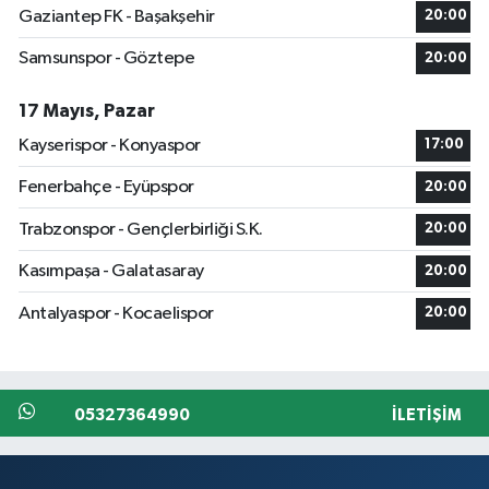
Gaziantep FK - Başakşehir
20:00
Samsunspor - Göztepe
20:00
17 Mayıs, Pazar
Kayserispor - Konyaspor
17:00
Fenerbahçe - Eyüpspor
20:00
Trabzonspor - Gençlerbirliği S.K.
20:00
Kasımpaşa - Galatasaray
20:00
Antalyaspor - Kocaelispor
20:00
05327364990
İLETIŞIM