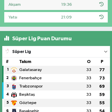
Akşam
19:36
Yatsı
21:09
Süper Lig Puan Durumu
Süper Lig
#
Takım
O
P
1
Galatasaray
33
77
2
Fenerbahçe
33
73
3
Trabzonspor
33
69
4
Beşiktaş
33
59
5
Göztepe
33
55
6
Başakşehir
33
54