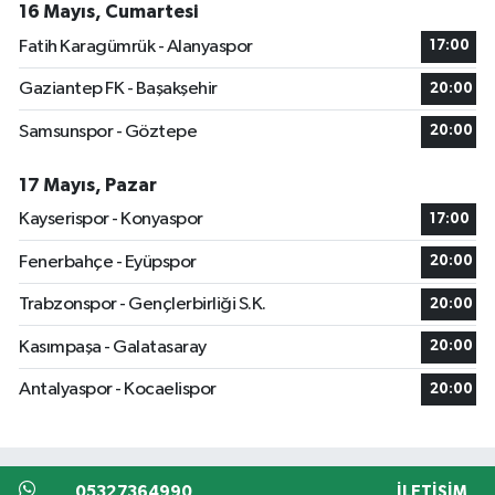
16 Mayıs, Cumartesi
Fatih Karagümrük - Alanyaspor
17:00
Gaziantep FK - Başakşehir
20:00
Samsunspor - Göztepe
20:00
17 Mayıs, Pazar
Kayserispor - Konyaspor
17:00
Fenerbahçe - Eyüpspor
20:00
Trabzonspor - Gençlerbirliği S.K.
20:00
Kasımpaşa - Galatasaray
20:00
Antalyaspor - Kocaelispor
20:00
05327364990
İLETIŞIM