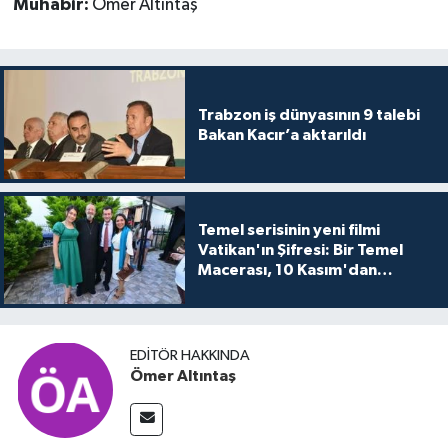
Muhabir:
Ömer Altıntaş
Trabzon iş dünyasının 9 talebi
Bakan Kacır’a aktarıldı
Temel serisinin yeni filmi
Vatikan'ın Şifresi: Bir Temel
Macerası, 10 Kasım'dan
itibaren sinemalarda seyirciyle
buluşuyo
EDITÖR HAKKINDA
Ömer Altıntaş