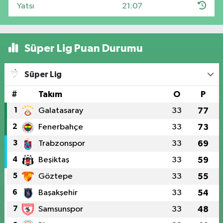
Yatsı
21:07
Süper Lig Puan Durumu
Süper Lig
#
Takım
O
P
1
Galatasaray
33
77
2
Fenerbahçe
33
73
3
Trabzonspor
33
69
4
Beşiktaş
33
59
5
Göztepe
33
55
6
Başakşehir
33
54
7
Samsunspor
33
48