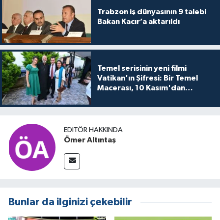
Trabzon iş dünyasının 9 talebi
Bakan Kacır’a aktarıldı
Temel serisinin yeni filmi
Vatikan'ın Şifresi: Bir Temel
Macerası, 10 Kasım'dan
itibaren sinemalarda seyirciyle
buluşuyo
EDITÖR HAKKINDA
Ömer Altıntaş
Bunlar da ilginizi çekebilir