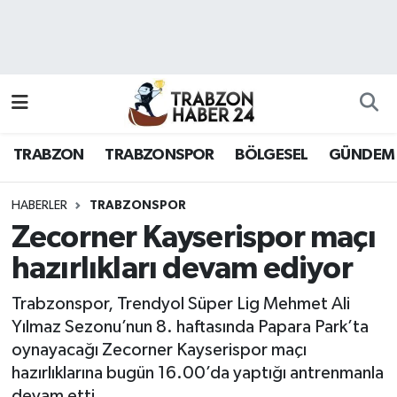
RESMÎ REKLAM
Nöbetçi Eczaneler
Hava Durumu
TRABZON
TRABZONSPOR
BÖLGESEL
GÜNDEM
Namaz Vakitleri
Trafik Durumu
HABERLER
TRABZONSPOR
Zecorner Kayserispor maçı
Süper Lig Puan Durumu ve Fikstür
hazırlıkları devam ediyor
Tüm Manşetler
Trabzonspor, Trendyol Süper Lig Mehmet Ali
Yılmaz Sezonu’nun 8. haftasında Papara Park’ta
Son Dakika Haberleri
oynayacağı Zecorner Kayserispor maçı
hazırlıklarına bugün 16.00’da yaptığı antrenmanla
Haber Arşivi
devam etti.