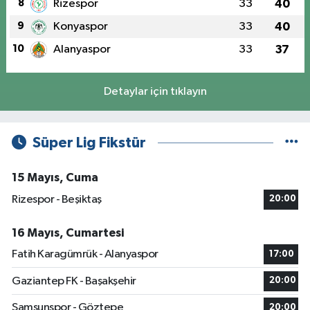
8
Rizespor
33
40
9
Konyaspor
33
40
10
Alanyaspor
33
37
Detaylar için tıklayın
Süper Lig Fikstür
15 Mayıs, Cuma
Rizespor - Beşiktaş
20:00
16 Mayıs, Cumartesi
Fatih Karagümrük - Alanyaspor
17:00
Gaziantep FK - Başakşehir
20:00
Samsunspor - Göztepe
20:00