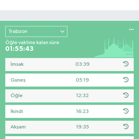
Trabzon
Öğle vaktine kalan süre
01:55:42
İmsak
03:39
Güneş
05:19
Öğle
12:32
İkindi
16:23
Akşam
19:35