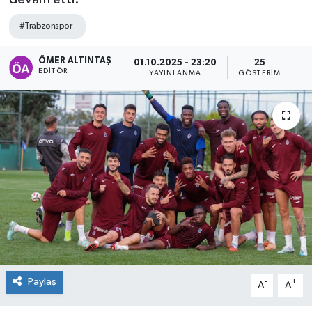
#Trabzonspor
ÖMER ALTINTAŞ
01.10.2025 - 23:20
25
EDITÖR
YAYINLANMA
GÖSTERIM
Paylaş
-
+
A
A