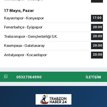
17 Mayıs, Pazar
Kayserispor - Konyaspor
17:00
Fenerbahçe - Eyüpspor
20:00
Trabzonspor - Gençlerbirliği S.K.
20:00
Kasımpaşa - Galatasaray
20:00
Antalyaspor - Kocaelispor
20:00
05327364990
İLETIŞIM