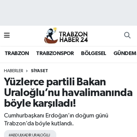
RESMÎ REKLAM
Nöbetçi Eczaneler
Hava Durumu
TRABZON
TRABZONSPOR
BÖLGESEL
GÜNDEM
Namaz Vakitleri
Trafik Durumu
HABERLER
SİYASET
Yüzlerce partili Bakan
Süper Lig Puan Durumu ve Fikstür
Uraloğlu’nu havalimanında
böyle karşıladı!
Tüm Manşetler
Cumhurbaşkanı Erdoğan’ın doğum günü
Son Dakika Haberleri
Trabzon’da böyle kutlandı.
Haber Arşivi
#ABDULKADİR URALOĞLU