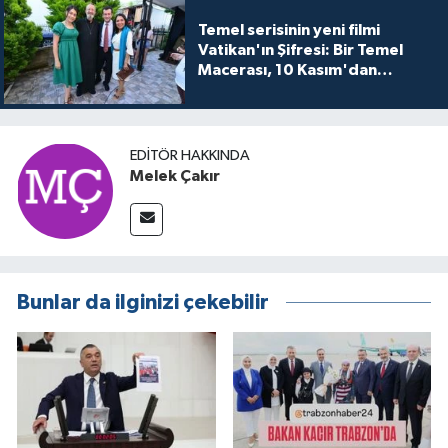
Temel serisinin yeni filmi
Vatikan'ın Şifresi: Bir Temel
Macerası, 10 Kasım'dan
itibaren sinemalarda seyirciyle
buluşuyo
EDITÖR HAKKINDA
Melek Çakır
Bunlar da ilginizi çekebilir