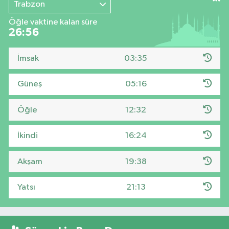
Trabzon
Öğle vaktine kalan süre
26:54
İmsak
03:35
Güneş
05:16
Öğle
12:32
İkindi
16:24
Akşam
19:38
Yatsı
21:13