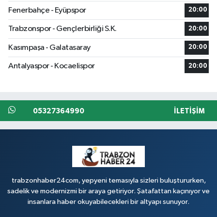
Fenerbahçe - Eyüpspor
20:00
Trabzonspor - Gençlerbirliği S.K.
20:00
Kasımpaşa - Galatasaray
20:00
Antalyaspor - Kocaelispor
20:00
05327364990
İLETIŞIM
trabzonhaber24com, yepyeni temasıyla sizleri buluştururken,
sadelik ve modernizmi bir araya getiriyor. Şatafattan kaçınıyor ve
insanlara haber okuyabilecekleri bir altyapı sunuyor.