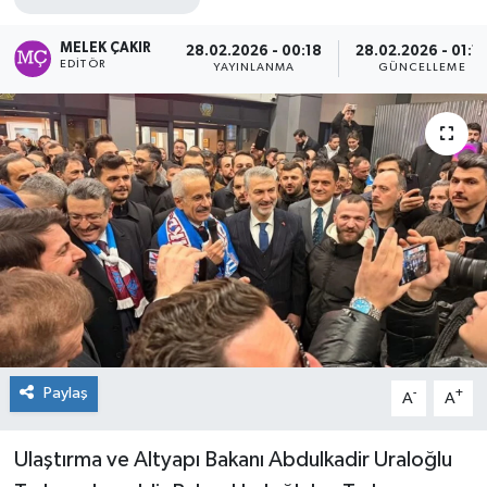
MELEK ÇAKIR
28.02.2026 - 00:18
28.02.2026 - 01:1
EDITÖR
YAYINLANMA
GÜNCELLEME
Paylaş
-
+
A
A
Ulaştırma ve Altyapı Bakanı Abdulkadir Uraloğlu