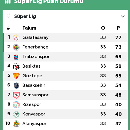
Süper Lig Puan Durumu
Süper Lig
#
Takım
O
P
1
Galatasaray
33
77
2
Fenerbahçe
33
73
3
Trabzonspor
33
69
4
Beşiktaş
33
59
5
Göztepe
33
55
6
Başakşehir
33
54
7
Samsunspor
33
48
8
Rizespor
33
40
9
Konyaspor
33
40
10
Alanyaspor
33
37