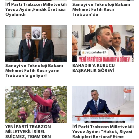
İYİ Parti Trabzon Milletvekili
Sanayi ve Teknoloji Bakanı
Yavuz Aydın,Fındık Üreticisi
Mehmet Fatih Kacır
Oyalandı
Trabzon’da
Sanayi ve Teknoloji Bakanı
BAHADIR’A KURUCU
Mehmet Fatih Kacır yarın
BAŞKANLIK GÖREVİ
Trabzon'a geliyor!
YENİ PARTİ TRABZON
İYİ Parti Trabzon Milletvekili
MİLLETVEKİLİ SİBEL
Yavuz Aydın: “Hukuk, Siyasi
SUİÇMEZ, TBMM’DEN
Rakipleri Bertaraf Etme