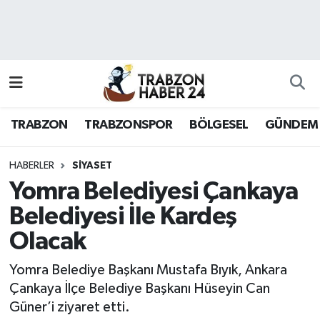
RESMÎ REKLAM
Nöbetçi Eczaneler
Hava Durumu
TRABZON
TRABZONSPOR
BÖLGESEL
GÜNDEM
Namaz Vakitleri
Trafik Durumu
HABERLER
SİYASET
Yomra Belediyesi Çankaya
Süper Lig Puan Durumu ve Fikstür
Belediyesi İle Kardeş
Olacak
Tüm Manşetler
Yomra Belediye Başkanı Mustafa Bıyık, Ankara
Son Dakika Haberleri
Çankaya İlçe Belediye Başkanı Hüseyin Can
Güner’i ziyaret etti.
Haber Arşivi