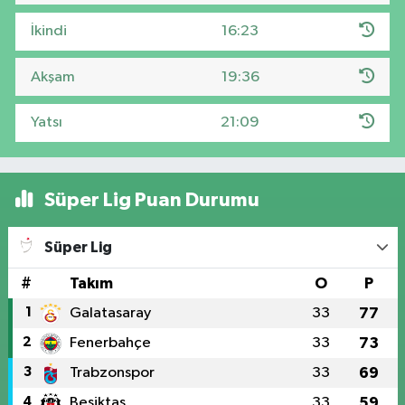
İkindi
16:23
Akşam
19:36
Yatsı
21:09
Süper Lig Puan Durumu
Süper Lig
#
Takım
O
P
1
Galatasaray
33
77
2
Fenerbahçe
33
73
3
Trabzonspor
33
69
4
Beşiktaş
33
59