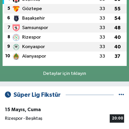
5
Göztepe
33
55
6
Başakşehir
33
54
7
Samsunspor
33
48
8
Rizespor
33
40
9
Konyaspor
33
40
10
Alanyaspor
33
37
Detaylar için tıklayın
Süper Lig Fikstür
15 Mayıs, Cuma
Rizespor - Beşiktaş
20:00