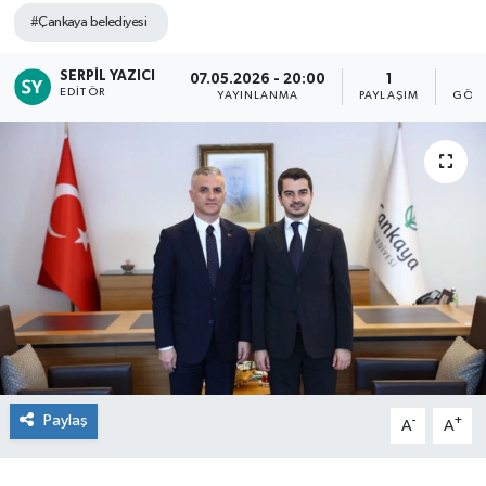
#Çankaya belediyesi
SERPIL YAZICI
07.05.2026 - 20:00
1
1
EDITÖR
YAYINLANMA
PAYLAŞIM
GÖST
Paylaş
-
+
A
A