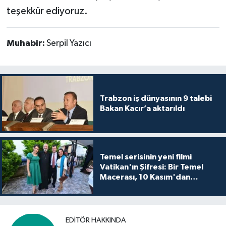
teşekkür ediyoruz.
Muhabir:
Serpil Yazıcı
Trabzon iş dünyasının 9 talebi
Bakan Kacır’a aktarıldı
Temel serisinin yeni filmi
Vatikan'ın Şifresi: Bir Temel
Macerası, 10 Kasım'dan
itibaren sinemalarda seyirciyle
buluşuyo
EDITÖR HAKKINDA