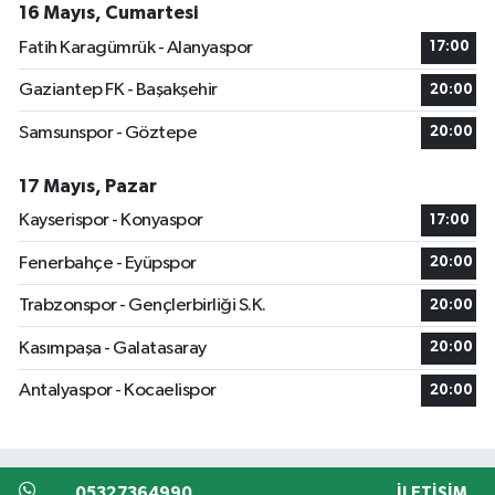
16 Mayıs, Cumartesi
Fatih Karagümrük - Alanyaspor
17:00
Gaziantep FK - Başakşehir
20:00
Samsunspor - Göztepe
20:00
17 Mayıs, Pazar
Kayserispor - Konyaspor
17:00
Fenerbahçe - Eyüpspor
20:00
Trabzonspor - Gençlerbirliği S.K.
20:00
Kasımpaşa - Galatasaray
20:00
Antalyaspor - Kocaelispor
20:00
05327364990
İLETIŞIM