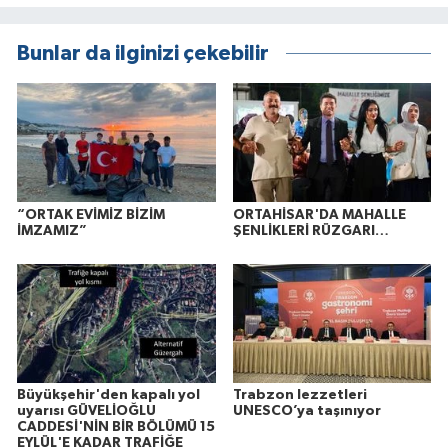
Bunlar da ilginizi çekebilir
“ORTAK EVİMİZ BİZİM
ORTAHİSAR'DA MAHALLE
İMZAMIZ”
ŞENLİKLERİ RÜZGARI…
Büyükşehir'den kapalı yol
Trabzon lezzetleri
uyarısı GÜVELİOĞLU
UNESCO’ya taşınıyor
CADDESİ'NİN BİR BÖLÜMÜ 15
EYLÜL'E KADAR TRAFİĞE