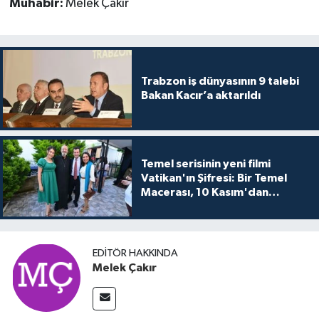
Muhabir:
Melek Çakır
Trabzon iş dünyasının 9 talebi
Bakan Kacır’a aktarıldı
Temel serisinin yeni filmi
Vatikan'ın Şifresi: Bir Temel
Macerası, 10 Kasım'dan
itibaren sinemalarda seyirciyle
buluşuyo
EDITÖR HAKKINDA
Melek Çakır