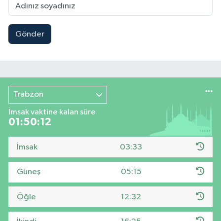
Gönder
Trabzon
İmsak vaktine kalan süre
01:50:11
İmsak
03:33
Güneş
05:15
Öğle
12:32