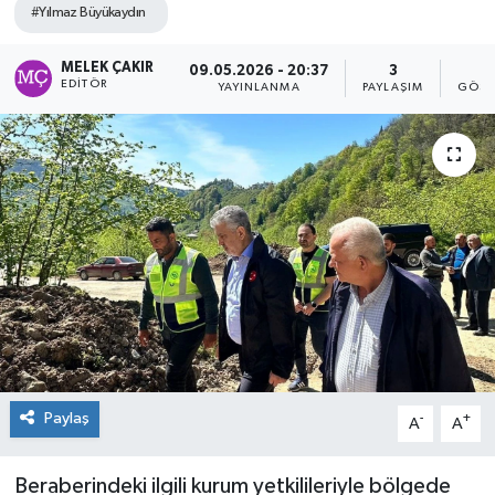
#Yılmaz Büyükaydın
MELEK ÇAKIR
09.05.2026 - 20:37
3
2
EDITÖR
YAYINLANMA
PAYLAŞIM
GÖST
Paylaş
-
+
A
A
Beraberindeki ilgili kurum yetkilileriyle bölgede