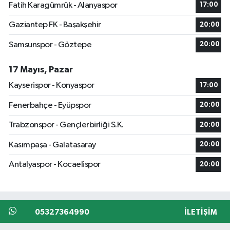
Fatih Karagümrük - Alanyaspor
17:00
Gaziantep FK - Başakşehir
20:00
Samsunspor - Göztepe
20:00
17 Mayıs, Pazar
Kayserispor - Konyaspor
17:00
Fenerbahçe - Eyüpspor
20:00
Trabzonspor - Gençlerbirliği S.K.
20:00
Kasımpaşa - Galatasaray
20:00
Antalyaspor - Kocaelispor
20:00
05327364990
İLETIŞIM