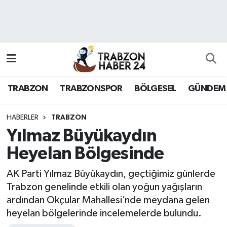
RESMÎ REKLAM
Nöbetçi Eczaneler
Hava Durumu
TRABZON
TRABZONSPOR
BÖLGESEL
GÜNDEM
Namaz Vakitleri
Trafik Durumu
HABERLER
TRABZON
Yılmaz Büyükaydın
Süper Lig Puan Durumu ve Fikstür
Heyelan Bölgesinde
Tüm Manşetler
AK Parti Yılmaz Büyükaydın, geçtiğimiz günlerde
Trabzon genelinde etkili olan yoğun yağışların
Son Dakika Haberleri
ardından Okçular Mahallesi’nde meydana gelen
heyelan bölgelerinde incelemelerde bulundu.
Haber Arşivi