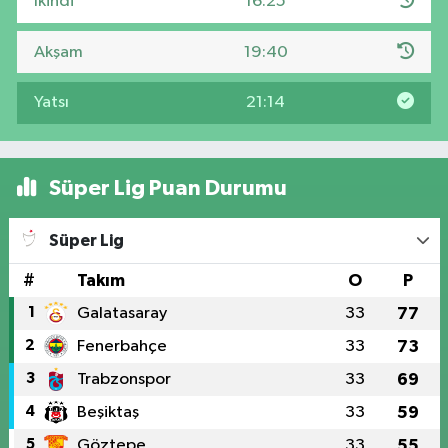
İkindi
16:25
Akşam
19:40
Yatsı
21:14
Süper Lig Puan Durumu
Süper Lig
#
Takım
O
P
1
Galatasaray
33
77
2
Fenerbahçe
33
73
3
Trabzonspor
33
69
4
Beşiktaş
33
59
5
Göztepe
33
55