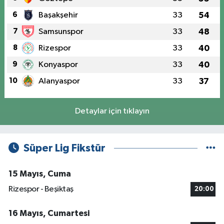
6
Başakşehir
33
54
7
Samsunspor
33
48
8
Rizespor
33
40
9
Konyaspor
33
40
10
Alanyaspor
33
37
Detaylar için tıklayın
Süper Lig Fikstür
15 Mayıs, Cuma
Rizespor - Beşiktaş
20:00
16 Mayıs, Cumartesi