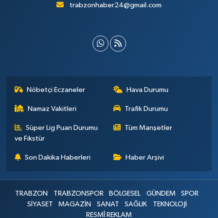
trabzonhaber24@gmail.com
Nöbetçi Eczaneler
Hava Durumu
Namaz Vakitleri
Trafik Durumu
Süper Lig Puan Durumu
Tüm Manşetler
ve Fikstür
Son Dakika Haberleri
Haber Arşivi
TRABZON
TRABZONSPOR
BÖLGESEL
GÜNDEM
SPOR
SİYASET
MAGAZİN
SANAT
SAĞLIK
TEKNOLOJİ
RESMÎ REKLAM