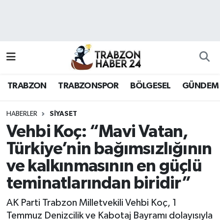
RESMÎ REKLAM
Nöbetçi Eczaneler
Hava Durumu
TRABZON
TRABZONSPOR
BÖLGESEL
GÜNDEM
Namaz Vakitleri
Trafik Durumu
HABERLER
SİYASET
Vehbi Koç: “Mavi Vatan,
Süper Lig Puan Durumu ve Fikstür
Türkiye’nin bağımsızlığının
ve kalkınmasının en güçlü
Tüm Manşetler
teminatlarından biridir”
Son Dakika Haberleri
AK Parti Trabzon Milletvekili Vehbi Koç, 1
Haber Arşivi
Temmuz Denizcilik ve Kabotaj Bayramı dolayısıyla