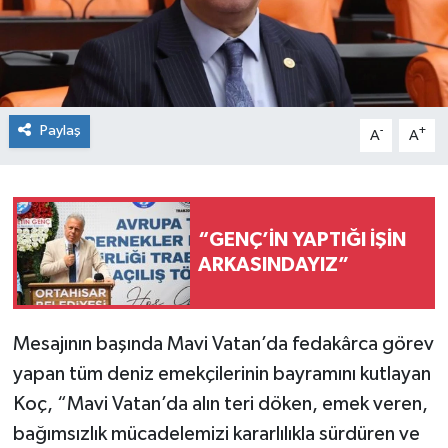
Paylaş
-
+
A
A
“GENÇ’İN YAPTIĞI İŞİN
ARKASINDAYIZ”
Mesajının başında Mavi Vatan’da fedakârca görev
yapan tüm deniz emekçilerinin bayramını kutlayan
Koç, “Mavi Vatan’da alın teri döken, emek veren,
bağımsızlık mücadelemizi kararlılıkla sürdüren ve