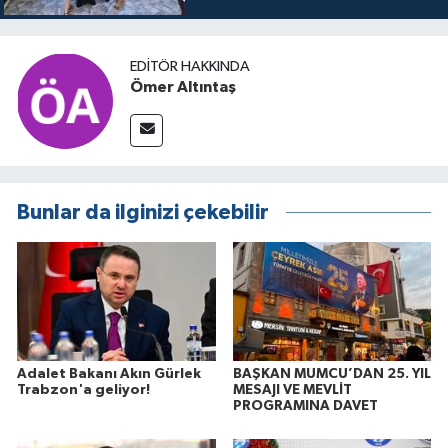
itibaren sinemalarda seyirciyle
buluşuyo
EDITÖR HAKKINDA
Ömer Altıntaş
Bunlar da ilginizi çekebilir
Adalet Bakanı Akın Gürlek
BAŞKAN MUMCU’DAN 25. YIL
Trabzon'a geliyor!
MESAJI VE MEVLİT
PROGRAMINA DAVET