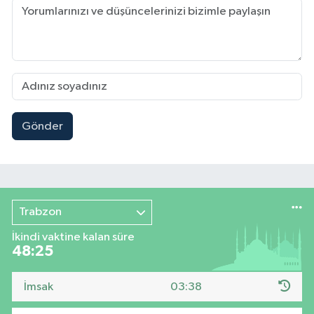
Gönder
Trabzon
İkindi vaktine kalan süre
48:24
İmsak
03:38