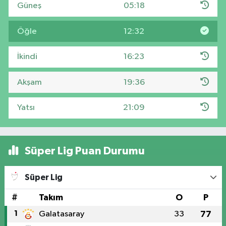
Güneş
05:18
Öğle
12:32
İkindi
16:23
Akşam
19:36
Yatsı
21:09
Süper Lig Puan Durumu
Süper Lig
#
Takım
O
P
1
Galatasaray
33
77