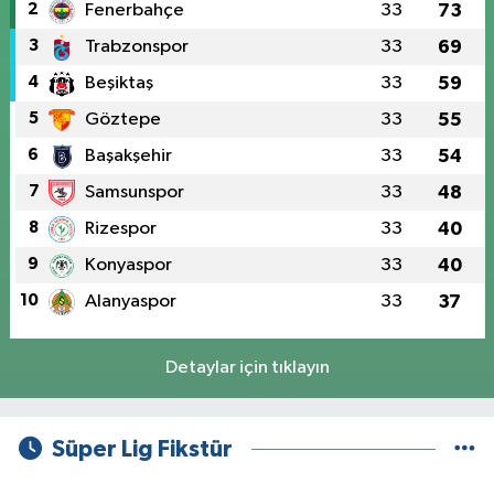
2
Fenerbahçe
33
73
3
Trabzonspor
33
69
4
Beşiktaş
33
59
5
Göztepe
33
55
6
Başakşehir
33
54
7
Samsunspor
33
48
8
Rizespor
33
40
9
Konyaspor
33
40
10
Alanyaspor
33
37
Detaylar için tıklayın
Süper Lig Fikstür