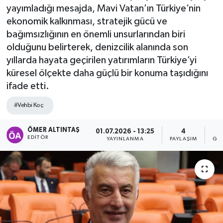
yayımladığı mesajda, Mavi Vatan’ın Türkiye’nin
ekonomik kalkınması, stratejik gücü ve
bağımsızlığının en önemli unsurlarından biri
olduğunu belirterek, denizcilik alanında son
yıllarda hayata geçirilen yatırımların Türkiye’yi
küresel ölçekte daha güçlü bir konuma taşıdığını
ifade etti.
#Vehbi Koç
ÖMER ALTINTAŞ
01.07.2026 - 13:25
4
EDITÖR
YAYINLANMA
PAYLAŞIM
GÖ