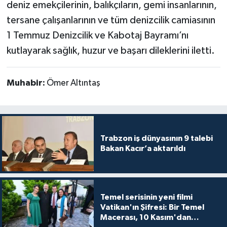
deniz emekçilerinin, balıkçıların, gemi insanlarının,
tersane çalışanlarının ve tüm denizcilik camiasının
1 Temmuz Denizcilik ve Kabotaj Bayramı’nı
kutlayarak sağlık, huzur ve başarı dileklerini iletti.
Muhabir:
Ömer Altıntaş
Trabzon iş dünyasının 9 talebi
Bakan Kacır’a aktarıldı
Temel serisinin yeni filmi
Vatikan'ın Şifresi: Bir Temel
Macerası, 10 Kasım'dan