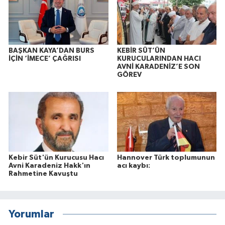
BAŞKAN KAYA’DAN BURS
KEBİR SÜT’ÜN
İÇİN ‘İMECE’ ÇAĞRISI
KURUCULARINDAN HACI
AVNİ KARADENİZ’E SON
GÖREV
Kebir Süt'ün Kurucusu Hacı
Hannover Türk toplumunun
Avni Karadeniz Hakk'ın
acı kaybı:
Rahmetine Kavuştu
Yorumlar