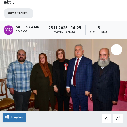
etti.
#Aziz Yıldırım
MELEK ÇAKIR
25.11.2025 - 14:25
5
EDITÖR
YAYINLANMA
GÖSTERIM
Paylaş
-
+
A
A