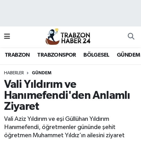
RESMÎ REKLAM
Nöbetçi Eczaneler
Hava Durumu
TRABZON
TRABZONSPOR
BÖLGESEL
GÜNDEM
Namaz Vakitleri
Trafik Durumu
HABERLER
GÜNDEM
Vali Yıldırım ve
Süper Lig Puan Durumu ve Fikstür
Hanımefendi'den Anlamlı
Ziyaret
Tüm Manşetler
Vali Aziz Yıldırım ve eşi Güllühan Yıldırım
Son Dakika Haberleri
Hanımefendi, öğretmenler gününde şehit
öğretmen Muhammet Yıldız’ın ailesini ziyaret
Haber Arşivi