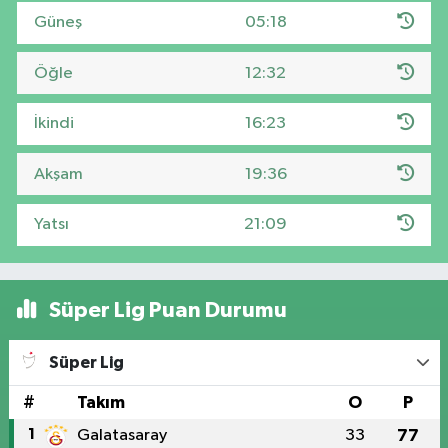
Güneş
05:18
Öğle
12:32
İkindi
16:23
Akşam
19:36
Yatsı
21:09
Süper Lig Puan Durumu
Süper Lig
#
Takım
O
P
1
Galatasaray
33
77