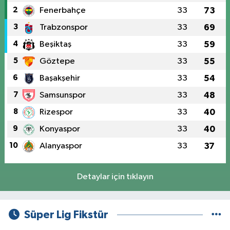
2
Fenerbahçe
33
73
3
Trabzonspor
33
69
4
Beşiktaş
33
59
5
Göztepe
33
55
6
Başakşehir
33
54
7
Samsunspor
33
48
8
Rizespor
33
40
9
Konyaspor
33
40
10
Alanyaspor
33
37
Detaylar için tıklayın
Süper Lig Fikstür