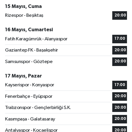
15 Mayıs, Cuma
Rizespor - Beşiktaş
20:00
16 Mayıs, Cumartesi
Fatih Karagümrük - Alanyaspor
17:00
Gaziantep FK - Başakşehir
20:00
Samsunspor - Göztepe
20:00
17 Mayıs, Pazar
Kayserispor - Konyaspor
17:00
Fenerbahçe - Eyüpspor
20:00
Trabzonspor - Gençlerbirliği S.K.
20:00
Kasımpaşa - Galatasaray
20:00
Antalyaspor - Kocaelispor
20:00