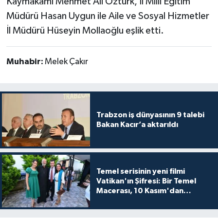
Kaymakamı Mehmet Ali Öztürk, İl Milli Eğitim
Müdürü Hasan Uygun ile Aile ve Sosyal Hizmetler
İl Müdürü Hüseyin Mollaoğlu eşlik etti.
Muhabir:
Melek Çakır
Trabzon iş dünyasının 9 talebi
Bakan Kacır’a aktarıldı
Temel serisinin yeni filmi
Vatikan'ın Şifresi: Bir Temel
Macerası, 10 Kasım'dan
itibaren sinemalarda seyirciyle
buluşuyo