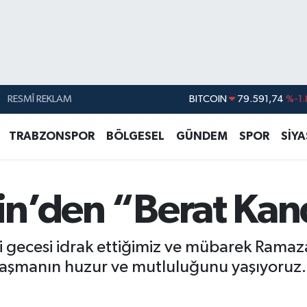
RESMÎ REKLAM
BITCOIN
79.591,74
%-1.
DOLAR
45,43620
%0.
TRABZONSPOR
BÖLGESEL
GÜNDEM
SPOR
SİY
EURO
53,38690
%0.
STERLİN
61,60380
%0.
hin’den “Berat Kan
G.ALTIN
6862,09000
%0.
BİST100
14.598,00
i gecesi idrak ettiğimiz ve mübarek Ramaza
ulaşmanın huzur ve mutluluğunu yaşıyoruz.