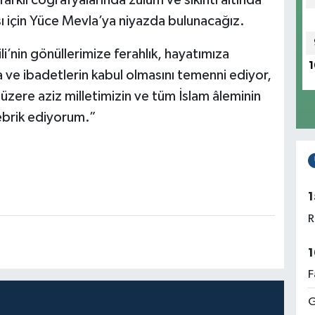
 için Yüce Mevla’ya niyazda bulunacağız.
’nin gönüllerimize ferahlık, hayatımıza
1
ve ibadetlerin kabul olmasını temenni ediyor,
zere aziz milletimizin ve tüm İslam âleminin
tebrik ediyorum.”
1
R
1
F
G