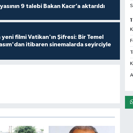
asının 9 talebi Bakan Kacır’a aktarıldı
S
1
K
 yeni filmi Vatikan'ın Şifresi: Bir Temel
F
asım'dan itibaren sinemalarda seyirciyle
T
K
A