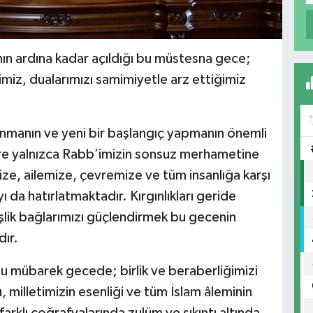
ın ardına kadar açıldığı bu müstesna gece;
miz, dualarımızı samimiyetle arz ettiğimiz
rınmanın ve yeni bir başlangıç yapmanın önemli
zlere yalnızca Rabb’imizin sonsuz merhametine
ze, ailemize, çevremize ve tüm insanlığa karşı
yı da hatırlatmaktadır. Kırgınlıkları geride
lik bağlarımızı güçlendirmek bu gecenin
ır.
bu mübarek gecede; birlik ve beraberliğimizi
 milletimizin esenliği ve tüm İslam âleminin
arklı coğrafyalarında zulüm ve sıkıntı altında