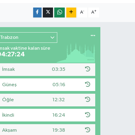
-
+
A
A
Trabzon
msak vaktine kalan süre
04:27:23
İmsak
03:35
Güneş
05:16
Öğle
12:32
İkindi
16:24
Akşam
19:38