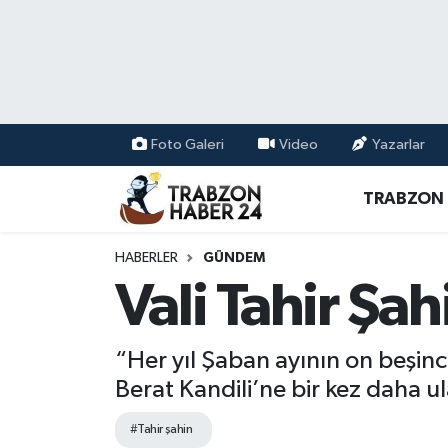
RESMÎ REKLAM
Nöbetçi Eczaneler
Hava Durumu
Foto Galeri
Video
Yazarlar
Namaz Vakitleri
TRABZON
Trafik Durumu
HABERLER
GÜNDEM
Süper Lig Puan Durumu ve Fikstür
Vali Tahir Şa
Tüm Manşetler
“Her yıl Şaban ayının on beşinc
Son Dakika Haberleri
Berat Kandili’ne bir kez daha 
#Tahir şahin
Haber Arşivi