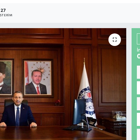
27
STERIM
İ