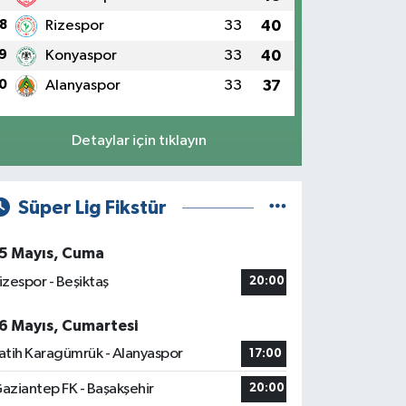
8
Rizespor
33
40
9
Konyaspor
33
40
0
Alanyaspor
33
37
Detaylar için tıklayın
Süper Lig Fikstür
5 Mayıs, Cuma
izespor - Beşiktaş
20:00
6 Mayıs, Cumartesi
atih Karagümrük - Alanyaspor
17:00
aziantep FK - Başakşehir
20:00