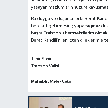
yaşayan mazlumların huzura kavuşması
Bu duygu ve düşüncelerle Berat Kandili
bereket getirmesini; yapacağımız dua 
başta Trabzonlu hemşehrilerim olmak ü
Berat Kandili’ni en içten dileklerimle 
Tahir Şahin
Trabzon Valisi
Muhabir:
Melek Çakır
EDITÖRÜN SEÇTIĞI