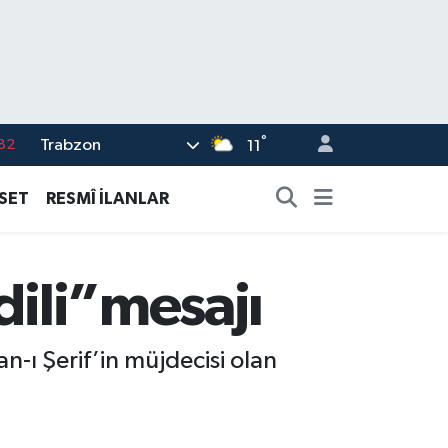
°
Trabzon
82
11
02
ASET
RESMÎ İLANLAR
19
18
dili”mesajı
19
%0
n-ı Şerif’in müjdecisi olan