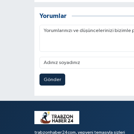
Yorumlar
Gönder
trabzonhaber24com, yepyeni temasıyla sizleri