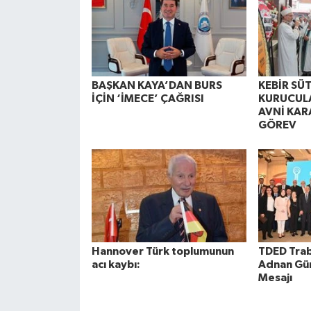
BAŞKAN KAYA’DAN BURS
KEBİR SÜ
İÇİN ‘İMECE’ ÇAĞRISI
KURUCUL
AVNİ KAR
GÖREV
Hannover Türk toplumunun
TDED Trab
acı kaybı:
Adnan Gü
Mesajı