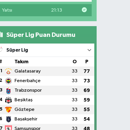
Yatsı
21:13
Süper Lig Puan Durumu
Süper Lig
#
Takım
O
P
1
Galatasaray
33
77
2
Fenerbahçe
33
73
3
Trabzonspor
33
69
4
Beşiktaş
33
59
5
Göztepe
33
55
6
Başakşehir
33
54
7
Samsunspor
33
48