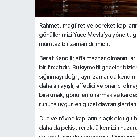
Rahmet, mağfiret ve bereket kapıların
gönüllerimizi Yüce Mevla’ya yönelttiği
mümtaz bir zaman dilimidir.
Berat Kandili; affa mazhar olmanın, a
bir fırsatıdır. Bu kıymetli geceler bi
sığınmayı değil; aynı zamanda kendimi
daha anlayışlı, affedici ve onarıcı olma
bırakmak, gönülleri onarmak ve kardeş
ruhuna uygun en güzel davranışlardand
Dua ve tövbe kapılarının açık olduğu 
daha da pekiştirerek, ülkemizin huzuru,
selameti için dua edeceğiz. Dünyanın f