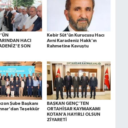
T’ÜN
Kebir Süt'ün Kurucusu Hacı
ARINDAN HACI
Avni Karadeniz Hakk'ın
ADENİZ’E SON
Rahmetine Kavuştu
zon Şube Başkanı
BAŞKAN GENÇ’TEN
nnar’dan Teşekkür
ORTAHİSAR KAYMAKAMI
KOTAN’A HAYIRLI OLSUN
ZİYARETİ