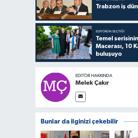
Trabzon iş düny
EDITÖRÜN SEÇTIĞI
Temel serisinin
Macerası, 10 K
buluşuyo
EDITÖR HAKKINDA
Melek Çakır
Bunlar da ilginizi çekebilir