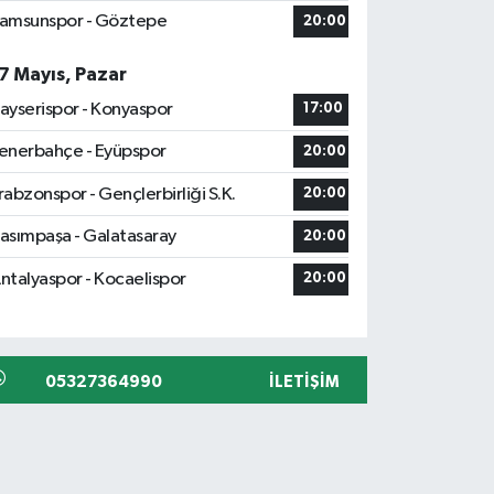
amsunspor - Göztepe
20:00
7 Mayıs, Pazar
ayserispor - Konyaspor
17:00
enerbahçe - Eyüpspor
20:00
rabzonspor - Gençlerbirliği S.K.
20:00
asımpaşa - Galatasaray
20:00
ntalyaspor - Kocaelispor
20:00
05327364990
İLETIŞIM