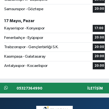
Samsunspor - Göztepe
20:00
17 Mayıs, Pazar
Kayserispor - Konyaspor
17:00
Fenerbahçe - Eyüpspor
20:00
Trabzonspor - Gençlerbirliği S.K.
20:00
Kasımpaşa - Galatasaray
20:00
Antalyaspor - Kocaelispor
20:00
05327364990
İLETIŞIM