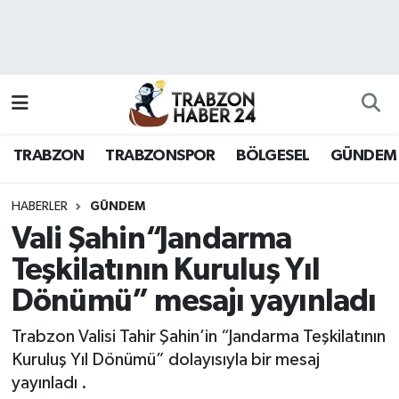
RESMÎ REKLAM
Nöbetçi Eczaneler
Hava Durumu
TRABZON
TRABZONSPOR
BÖLGESEL
GÜNDEM
Namaz Vakitleri
Trafik Durumu
HABERLER
GÜNDEM
Vali Şahin“Jandarma
Süper Lig Puan Durumu ve Fikstür
Teşkilatının Kuruluş Yıl
Dönümü” mesajı yayınladı
Tüm Manşetler
Trabzon Valisi Tahir Şahin’in “Jandarma Teşkilatının
Son Dakika Haberleri
Kuruluş Yıl Dönümü” dolayısıyla bir mesaj
yayınladı .
Haber Arşivi