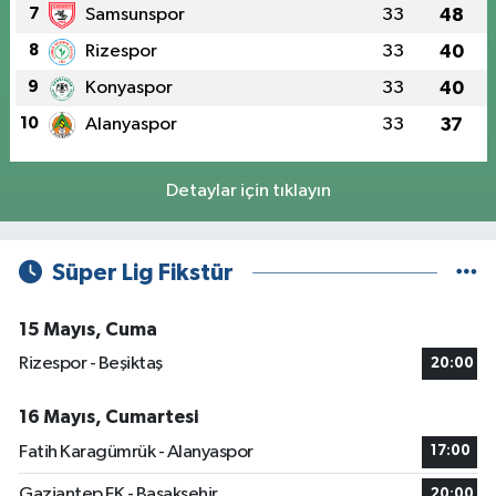
7
Samsunspor
33
48
8
Rizespor
33
40
9
Konyaspor
33
40
10
Alanyaspor
33
37
Detaylar için tıklayın
Süper Lig Fikstür
15 Mayıs, Cuma
Rizespor - Beşiktaş
20:00
16 Mayıs, Cumartesi
Fatih Karagümrük - Alanyaspor
17:00
Gaziantep FK - Başakşehir
20:00