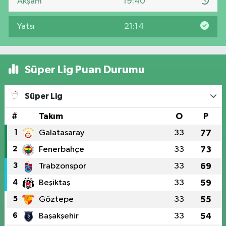
Akşam
19:40
Yatsı
21:14
Süper Lig Puan Durumu
Süper Lig
#
Takım
O
P
1
Galatasaray
33
77
2
Fenerbahçe
33
73
3
Trabzonspor
33
69
4
Beşiktaş
33
59
5
Göztepe
33
55
6
Başakşehir
33
54