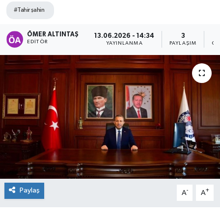
#Tahir şahin
ÖMER ALTINTAŞ
13.06.2026 - 14:34
3
EDITÖR
YAYINLANMA
PAYLAŞIM
GÖ
Paylaş
-
+
A
A