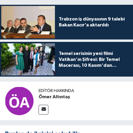
Trabzon iş dünyasının 9 talebi
Bakan Kacır’a aktarıldı
Temel serisinin yeni filmi
Vatikan'ın Şifresi: Bir Temel
Macerası, 10 Kasım'dan
itibaren sinemalarda seyirciyle
buluşuyo
EDITÖR HAKKINDA
Ömer Altıntaş