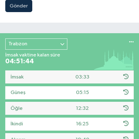
Gönder
Trabzon
İmsak vaktine kalan süre
04:51:44
İmsak
03:33
Güneş
05:15
Öğle
12:32
İkindi
16:25