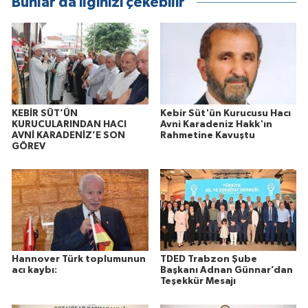
Bunlar da ilginizi çekebilir
KEBİR SÜT’ÜN
Kebir Süt'ün Kurucusu Hacı
KURUCULARINDAN HACI
Avni Karadeniz Hakk'ın
AVNİ KARADENİZ’E SON
Rahmetine Kavuştu
GÖREV
Hannover Türk toplumunun
TDED Trabzon Şube
acı kaybı:
Başkanı Adnan Günnar’dan
Teşekkür Mesajı