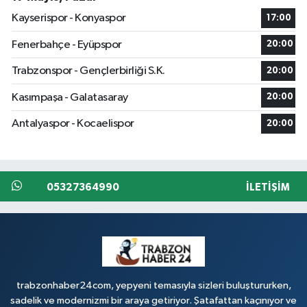
Kayserispor - Konyaspor
17:00
Fenerbahçe - Eyüpspor
20:00
Trabzonspor - Gençlerbirliği S.K.
20:00
Kasımpaşa - Galatasaray
20:00
Antalyaspor - Kocaelispor
20:00
05327364990
İLETIŞIM
trabzonhaber24com, yepyeni temasıyla sizleri buluştururken,
sadelik ve modernizmi bir araya getiriyor. Şatafattan kaçınıyor ve