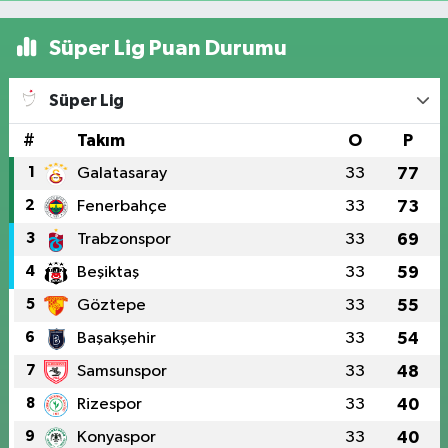
Süper Lig Puan Durumu
Süper Lig
#
Takım
O
P
1
Galatasaray
33
77
2
Fenerbahçe
33
73
3
Trabzonspor
33
69
4
Beşiktaş
33
59
5
Göztepe
33
55
6
Başakşehir
33
54
7
Samsunspor
33
48
8
Rizespor
33
40
9
Konyaspor
33
40