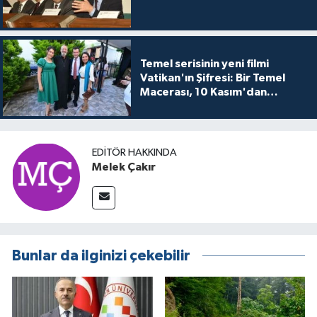
Temel serisinin yeni filmi
Vatikan'ın Şifresi: Bir Temel
Macerası, 10 Kasım'dan
itibaren sinemalarda seyirciyle
buluşuyo
EDITÖR HAKKINDA
Melek Çakır
Bunlar da ilginizi çekebilir