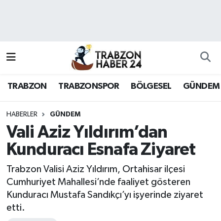
RESMÎ REKLAM
Nöbetçi Eczaneler
Hava Durumu
TRABZON
TRABZONSPOR
BÖLGESEL
GÜNDEM
Namaz Vakitleri
Trafik Durumu
HABERLER
GÜNDEM
Vali Aziz Yıldırım’dan
Süper Lig Puan Durumu ve Fikstür
Kunduracı Esnafa Ziyaret
Tüm Manşetler
Trabzon Valisi Aziz Yıldırım, Ortahisar ilçesi
Cumhuriyet Mahallesi’nde faaliyet gösteren
Son Dakika Haberleri
Kunduracı Mustafa Sandıkçı’yı işyerinde ziyaret
etti.
Haber Arşivi