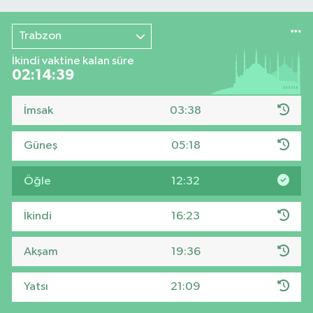
Trabzon
İkindi vaktine kalan süre
02:14:38
İmsak
03:38
Güneş
05:18
Öğle
12:32
İkindi
16:23
Akşam
19:36
Yatsı
21:09