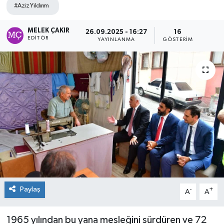
#Aziz Yıldırım
MELEK ÇAKIR
26.09.2025 - 16:27
16
EDITÖR
YAYINLANMA
GÖSTERIM
Paylaş
-
+
A
A
1965 yılından bu yana mesleğini sürdüren ve 72