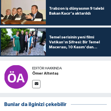
Trabzon iş dünyasının 9 talebi
Bakan Kacır’a aktarıldı
Temel serisinin yeni filmi
Vatikan'ın Şifresi: Bir Temel
Macerası, 10 Kasım'dan
itibaren sinemalarda seyirciyle
buluşuyo
EDITÖR HAKKINDA
Ömer Altıntaş
Bunlar da ilginizi çekebilir