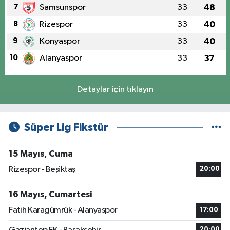
7
Samsunspor
33
48
8
Rizespor
33
40
9
Konyaspor
33
40
10
Alanyaspor
33
37
Detaylar için tıklayın
Süper Lig Fikstür
15 Mayıs, Cuma
Rizespor - Beşiktaş
20:00
16 Mayıs, Cumartesi
Fatih Karagümrük - Alanyaspor
17:00
20:00