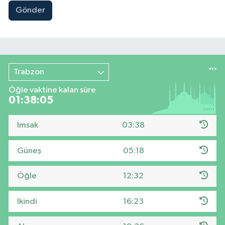
Gönder
Trabzon
Öğle vaktine kalan süre
01:38:05
İmsak
03:38
Güneş
05:18
Öğle
12:32
İkindi
16:23