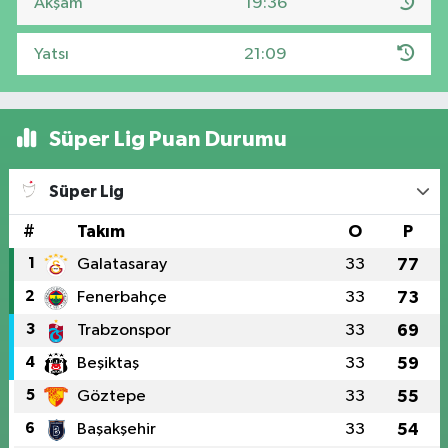
Akşam
19:36
Yatsı
21:09
Süper Lig Puan Durumu
Süper Lig
#
Takım
O
P
1
Galatasaray
33
77
2
Fenerbahçe
33
73
3
Trabzonspor
33
69
4
Beşiktaş
33
59
5
Göztepe
33
55
6
Başakşehir
33
54