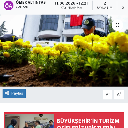
ÖMER ALTINTAŞ
11.06.2026 - 12:21
2
EDITÖR
YAYINLANMA
PAYLAŞIM
GÖS
Paylaş
-
+
A
A
BÜYÜKŞEHİR'İN TURİZM