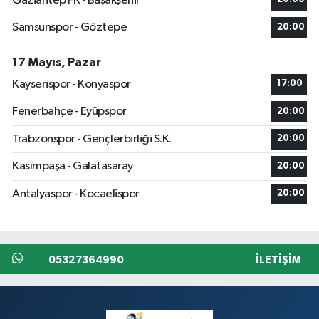
Gaziantep FK - Başakşehir
Samsunspor - Göztepe
20:00
17 Mayıs, Pazar
Kayserispor - Konyaspor
17:00
Fenerbahçe - Eyüpspor
20:00
Trabzonspor - Gençlerbirliği S.K.
20:00
Kasımpaşa - Galatasaray
20:00
Antalyaspor - Kocaelispor
20:00
05327364990
İLETIŞIM