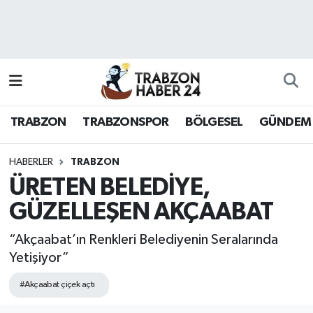
RESMÎ REKLAM
Nöbetçi Eczaneler
Hava Durumu
TRABZON
TRABZONSPOR
BÖLGESEL
GÜNDEM
Namaz Vakitleri
Trafik Durumu
HABERLER
TRABZON
ÜRETEN BELEDİYE,
Süper Lig Puan Durumu ve Fikstür
GÜZELLEŞEN AKÇAABAT
Tüm Manşetler
“Akçaabat’ın Renkleri Belediyenin Seralarında
Yetişiyor”
Son Dakika Haberleri
#Akçaabat çiçek açtı
Haber Arşivi