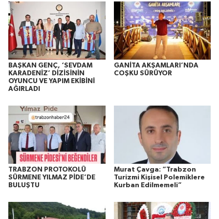
BAŞKAN GENÇ, ‘SEVDAM
GANİTA AKŞAMLARI’NDA
KARADENİZ’ DİZİSİNİN
COŞKU SÜRÜYOR
OYUNCU VE YAPIM EKİBİNİ
AĞIRLADI
TRABZON PROTOKOLÜ
Murat Çavga: “Trabzon
SÜRMENE YILMAZ PİDE’DE
Turizmi Kişisel Polemiklere
BULUŞTU
Kurban Edilmemeli”