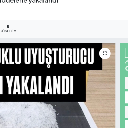
addelerle yakalandı
8
GÖSTERIM
Ö