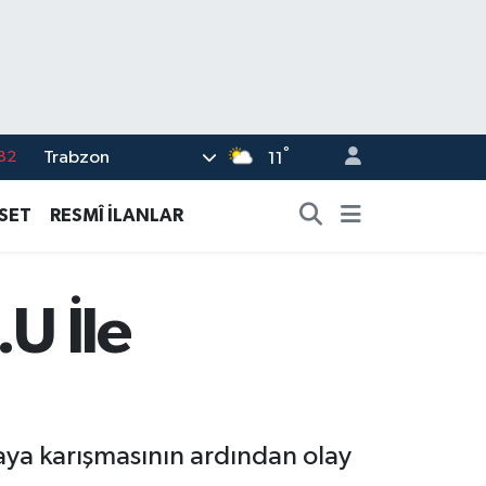
82
°
Trabzon
11
02
ASET
RESMÎ İLANLAR
19
18
19
U İle
%0
azaya karışmasının ardından olay