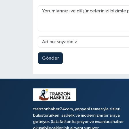
Gönder
trabzonhaber24com, yepyeni temasıyla sizleri
buluştururken, sadelik ve modernizmi bir araya
getiriyor. Şatafattan kaçınıyor ve insanlara haber
okuyabilecekleri bir altyapı sunuyor.