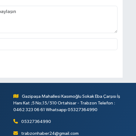
Gazipaşa Mahallesi Kasımoğlu Sokak Eba Çarşısı İş
Hanı Kat ;5 No;15/510 Ortahisar - Trabzon Telefon :
0462 323 06 61 Whatsapp 05327364990
05327364990
trabzonhaber24@gmail.com