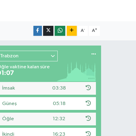
-
+
A
A
Trabzon
ğle vaktine kalan süre
01:06
İmsak
03:38
Güneş
05:18
Öğle
12:32
İkindi
16:23