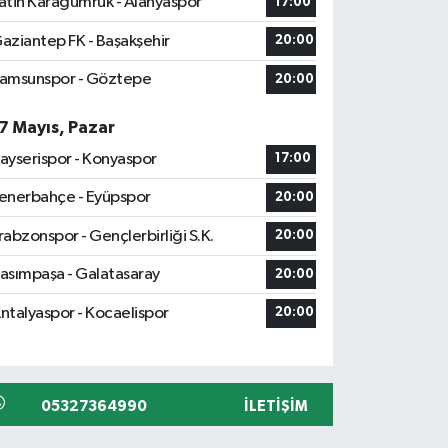
atih Karagümrük - Alanyaspor
17:00
aziantep FK - Başakşehir
20:00
amsunspor - Göztepe
20:00
7 Mayıs, Pazar
ayserispor - Konyaspor
17:00
enerbahçe - Eyüpspor
20:00
rabzonspor - Gençlerbirliği S.K.
20:00
asımpaşa - Galatasaray
20:00
ntalyaspor - Kocaelispor
20:00
05327364990
İLETIŞIM