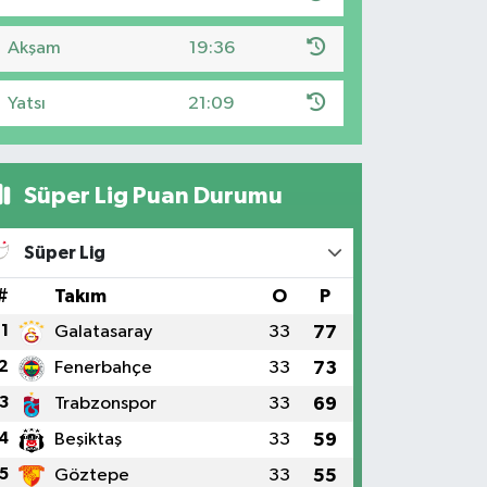
Akşam
19:36
Yatsı
21:09
Süper Lig Puan Durumu
Süper Lig
#
Takım
O
P
1
Galatasaray
33
77
2
Fenerbahçe
33
73
3
Trabzonspor
33
69
4
Beşiktaş
33
59
5
Göztepe
33
55