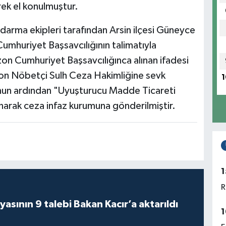
ek el konulmuştur.
darma ekipleri tarafından Arsin ilçesi Güneyce
mhuriyet Başsavcılığının talimatıyla
bzon Cumhuriyet Başsavcılığınca alınan ifadesi
on Nöbetçi Sulh Ceza Hakimliğine sevk
1
unun ardından "Uyuşturucu Madde Ticareti
arak ceza infaz kurumuna gönderilmiştir.
1
R
asının 9 talebi Bakan Kacır’a aktarıldı
1