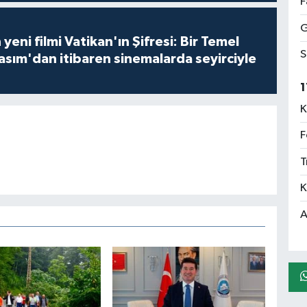
F
G
 yeni filmi Vatikan'ın Şifresi: Bir Temel
S
asım'dan itibaren sinemalarda seyirciyle
1
K
F
T
K
A