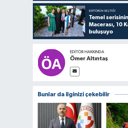
EDITÖRÜN SEÇTIĞI
Temel serisinin
Macerası, 10 K
buluşuyo
EDITÖR HAKKINDA
Ömer Altıntaş
Bunlar da ilginizi çekebilir