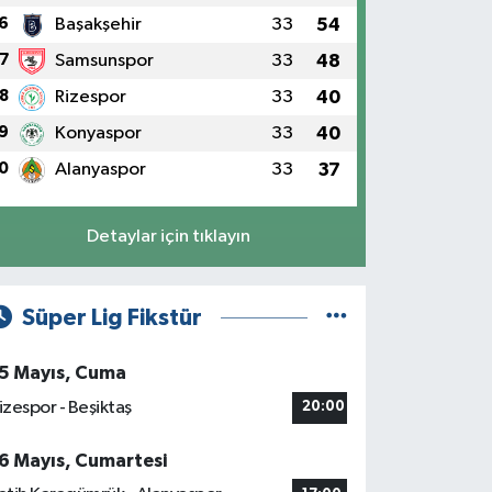
6
Başakşehir
33
54
7
Samsunspor
33
48
8
Rizespor
33
40
9
Konyaspor
33
40
0
Alanyaspor
33
37
Detaylar için tıklayın
Süper Lig Fikstür
5 Mayıs, Cuma
izespor - Beşiktaş
20:00
6 Mayıs, Cumartesi