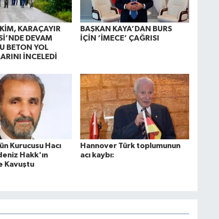
KİM, KARAÇAYIR
BAŞKAN KAYA’DAN BURS
Sİ’NDE DEVAM
İÇİN ‘İMECE’ ÇAĞRISI
U BETON YOL
ARINI İNCELEDİ
'ün Kurucusu Hacı
Hannover Türk toplumunun
deniz Hakk'ın
acı kaybı:
e Kavuştu