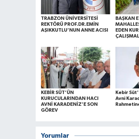
TRABZON ÜNİVERSİTESİ
BAŞKAN E
REKTÖRÜ PROF.DR.EMİN
MAHALLE
AŞIKKUTLU’NUN ANNE ACISI
EDEN KUR
ÇALIŞMAL
KEBİR SÜT’ÜN
Kebir Süt
KURUCULARINDAN HACI
Avni Kara
AVNİ KARADENİZ’E SON
Rahmetin
GÖREV
Yorumlar