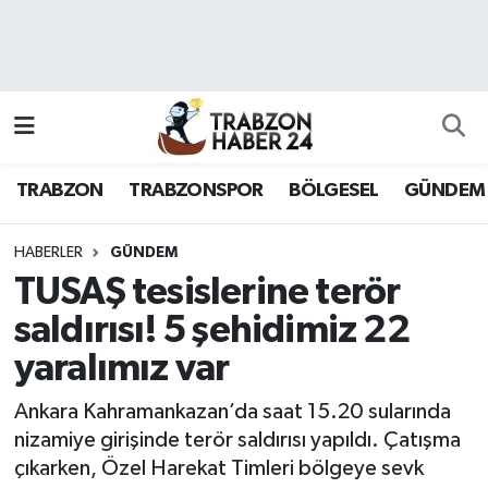
RESMÎ REKLAM
Nöbetçi Eczaneler
Hava Durumu
TRABZON
TRABZONSPOR
BÖLGESEL
GÜNDEM
Namaz Vakitleri
Trafik Durumu
HABERLER
GÜNDEM
TUSAŞ tesislerine terör
Süper Lig Puan Durumu ve Fikstür
saldırısı! 5 şehidimiz 22
yaralımız var
Tüm Manşetler
Ankara Kahramankazan’da saat 15.20 sularında
Son Dakika Haberleri
nizamiye girişinde terör saldırısı yapıldı. Çatışma
çıkarken, Özel Harekat Timleri bölgeye sevk
Haber Arşivi