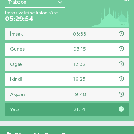
Trabzon
İmsak vaktine kalan süre
05:29:54
İmsak
03:33
Güneş
05:15
Öğle
12:32
İkindi
16:25
Akşam
19:40
Yatsı
21:14