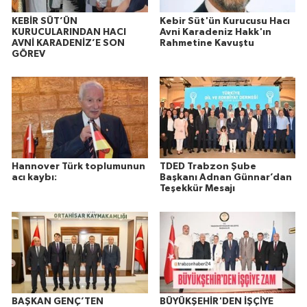
KEBİR SÜT’ÜN
Kebir Süt'ün Kurucusu Hacı
KURUCULARINDAN HACI
Avni Karadeniz Hakk'ın
AVNİ KARADENİZ’E SON
Rahmetine Kavuştu
GÖREV
Hannover Türk toplumunun
TDED Trabzon Şube
acı kaybı:
Başkanı Adnan Günnar’dan
Teşekkür Mesajı
BAŞKAN GENÇ’TEN
BÜYÜKŞEHİR'DEN İŞÇİYE