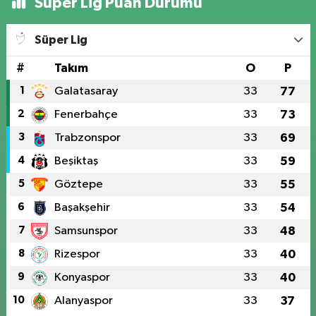
Süper Lig Puan Durumu
Süper Lig
#
Takım
O
P
1
Galatasaray
33
77
2
Fenerbahçe
33
73
3
Trabzonspor
33
69
4
Beşiktaş
33
59
5
Göztepe
33
55
6
Başakşehir
33
54
7
Samsunspor
33
48
8
Rizespor
33
40
9
Konyaspor
33
40
10
Alanyaspor
33
37