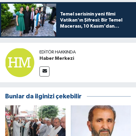
Temel serisinin yeni filmi
Vatikan'ın Şifresi: Bir Temel
Macerası, 10 Kasım'dan
itibaren sinemalarda seyirciyle
buluşuyo
EDITÖR HAKKINDA
Haber Merkezi
Bunlar da ilginizi çekebilir