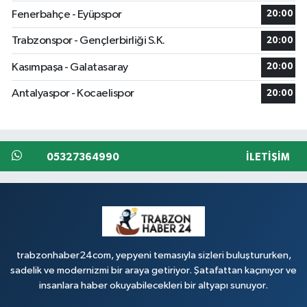
Fenerbahçe - Eyüpspor
20:00
Trabzonspor - Gençlerbirliği S.K.
20:00
Kasımpaşa - Galatasaray
20:00
Antalyaspor - Kocaelispor
20:00
05327364990
İLETIŞIM
trabzonhaber24com, yepyeni temasıyla sizleri buluştururken,
sadelik ve modernizmi bir araya getiriyor. Şatafattan kaçınıyor ve
insanlara haber okuyabilecekleri bir altyapı sunuyor.