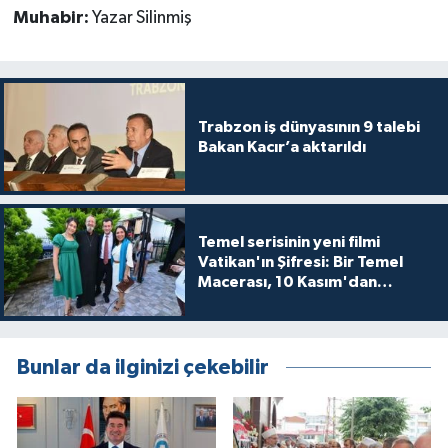
Muhabir:
Yazar Silinmiş
Trabzon iş dünyasının 9 talebi
Bakan Kacır’a aktarıldı
Temel serisinin yeni filmi
Vatikan'ın Şifresi: Bir Temel
Macerası, 10 Kasım'dan
itibaren sinemalarda seyirciyle
buluşuyo
Bunlar da ilginizi çekebilir