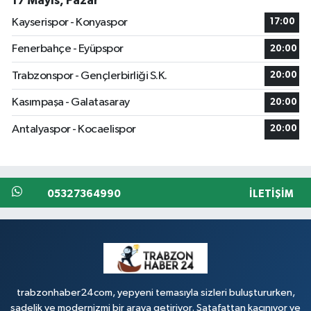
17 Mayıs, Pazar
Kayserispor - Konyaspor
17:00
Fenerbahçe - Eyüpspor
20:00
Trabzonspor - Gençlerbirliği S.K.
20:00
Kasımpaşa - Galatasaray
20:00
Antalyaspor - Kocaelispor
20:00
05327364990
İLETIŞIM
trabzonhaber24com, yepyeni temasıyla sizleri buluştururken,
sadelik ve modernizmi bir araya getiriyor. Şatafattan kaçınıyor ve