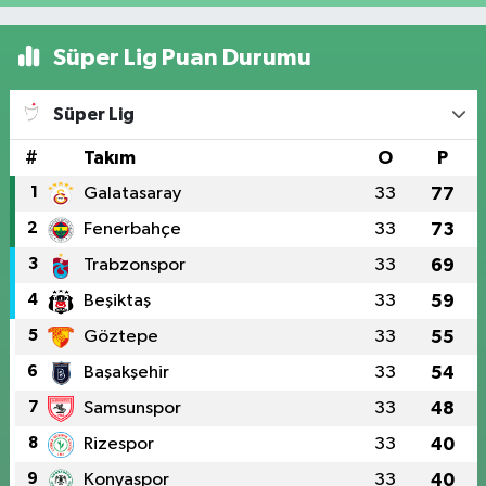
Süper Lig Puan Durumu
Süper Lig
#
Takım
O
P
1
Galatasaray
33
77
2
Fenerbahçe
33
73
3
Trabzonspor
33
69
4
Beşiktaş
33
59
5
Göztepe
33
55
6
Başakşehir
33
54
7
Samsunspor
33
48
8
Rizespor
33
40
9
Konyaspor
33
40