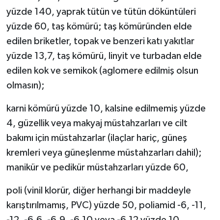
yüzde 140, yaprak tütün ve tütün döküntüleri
yüzde 60, taş kömürü; taş kömüründen elde
edilen briketler, topak ve benzeri katı yakıtlar
yüzde 13,7, taş kömürü, linyit ve turbadan elde
edilen kok ve semikok (aglomere edilmiş olsun
olmasın);
karni kömürü yüzde 10, kalsine edilmemiş yüzde
4, güzellik veya makyaj müstahzarları ve cilt
bakımı için müstahzarlar (ilaçlar hariç, güneş
kremleri veya güneşlenme müstahzarları dahil);
manikür ve pedikür müstahzarları yüzde 60,
poli (vinil klorür, diğer herhangi bir maddeyle
karıştırılmamış, PVC) yüzde 50, poliamid -6, -11,
-12, -6,6, -6,9, -6,10 veya -6,12 yüzde 10,