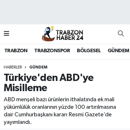
RESMÎ REKLAM
Nöbetçi Eczaneler
Hava Durumu
TRABZON
TRABZONSPOR
BÖLGESEL
GÜNDEM
Namaz Vakitleri
Trafik Durumu
HABERLER
GÜNDEM
Türkiye'den ABD'ye
Süper Lig Puan Durumu ve Fikstür
Misilleme
Tüm Manşetler
ABD menşeli bazı ürünlerin ithalatında ek mali
yükümlülük oranlarının yüzde 100 artırılmasına
Son Dakika Haberleri
dair Cumhurbaşkanı kararı Resmi Gazete’de
yayımlandı.
Haber Arşivi