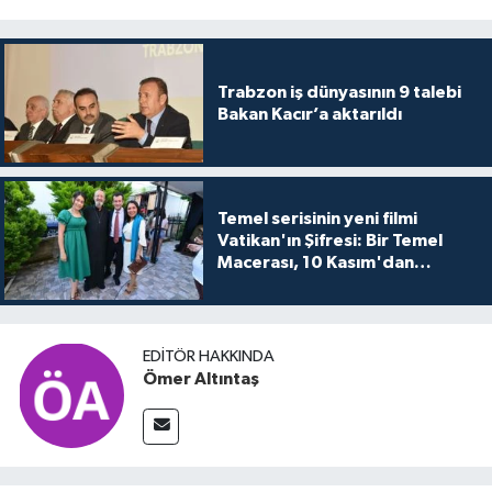
Trabzon iş dünyasının 9 talebi
Bakan Kacır’a aktarıldı
Temel serisinin yeni filmi
Vatikan'ın Şifresi: Bir Temel
Macerası, 10 Kasım'dan
itibaren sinemalarda seyirciyle
buluşuyo
EDITÖR HAKKINDA
Ömer Altıntaş