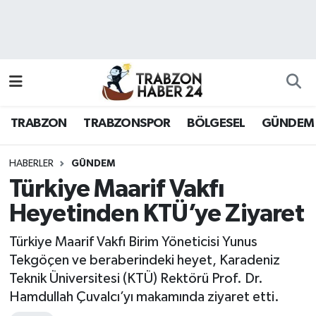
RESMÎ REKLAM
Nöbetçi Eczaneler
Hava Durumu
TRABZON
TRABZONSPOR
BÖLGESEL
GÜNDEM
Namaz Vakitleri
Trafik Durumu
HABERLER
GÜNDEM
Türkiye Maarif Vakfı
Süper Lig Puan Durumu ve Fikstür
Heyetinden KTÜ’ye Ziyaret
Tüm Manşetler
Türkiye Maarif Vakfı Birim Yöneticisi Yunus
Tekgöçen ve beraberindeki heyet, Karadeniz
Son Dakika Haberleri
Teknik Üniversitesi (KTÜ) Rektörü Prof. Dr.
Hamdullah Çuvalcı’yı makamında ziyaret etti.
Haber Arşivi