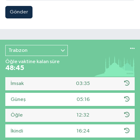
Gönder
Trabzon
Öğle vaktine kalan süre
48:44
İmsak
03:35
Güneş
05:16
Öğle
12:32
İkindi
16:24