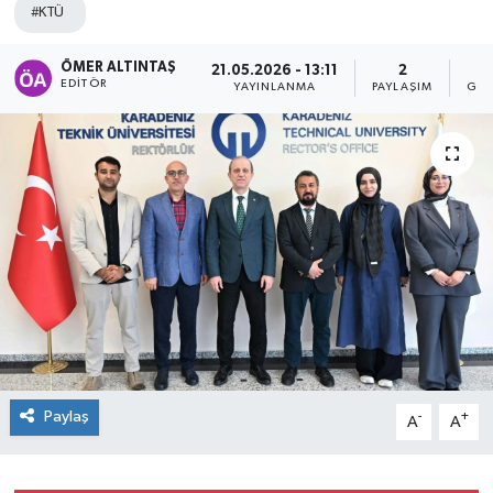
#KTÜ
ÖMER ALTINTAŞ
21.05.2026 - 13:11
2
EDITÖR
YAYINLANMA
PAYLAŞIM
GÖS
Paylaş
-
+
A
A