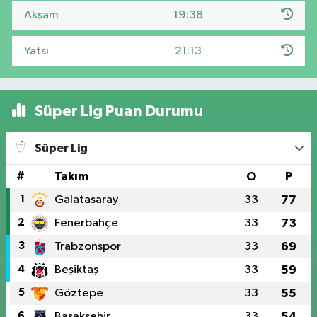
Akşam
19:38
Yatsı
21:13
Süper Lig Puan Durumu
Süper Lig
#
Takım
O
P
1
Galatasaray
33
77
2
Fenerbahçe
33
73
3
Trabzonspor
33
69
4
Beşiktaş
33
59
5
Göztepe
33
55
6
Başakşehir
33
54