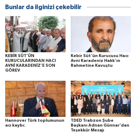
Bunlar da ilginizi çekebilir
KEBİR SÜT’ÜN
Kebir Süt'ün Kurucusu Hacı
KURUCULARINDAN HACI
Avni Karadeniz Hakk'ın
AVNİ KARADENİZ’E SON
Rahmetine Kavuştu
GÖREV
Hannover Türk toplumunun
TDED Trabzon Şube
acı kaybı:
Başkanı Adnan Günnar’dan
Teşekkür Mesajı